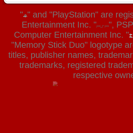
"
" and "PlayStation" are re
Entertainment Inc. "
", PS
Computer Entertainment Inc. "
"Memory Stick Duo" logotype ar
titles, publisher names, tradema
trademarks, registered tradem
respective owner