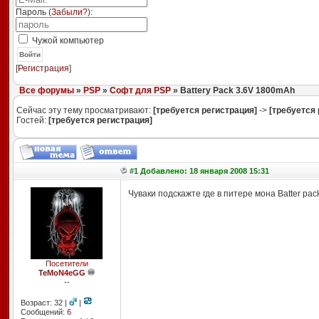
Пароль (
Забыли?
):
Чужой компьютер
Войти
[
Регистрация
]
Все форумы
»
PSP
»
Софт для PSP
» Battery Pack 3.6V 1800mAh
Сейчас эту тему просматривают:
[требуется регистрация]
->
[требуется 
Гостей:
[требуется регистрация]
#1 Добавлено: 18 января 2008 15:31
Чуваки подскажте где в питере мона Batter pa
Посетители
TeMoN4eGG
--
Возраст: 32 |
|
Сообщений:
6