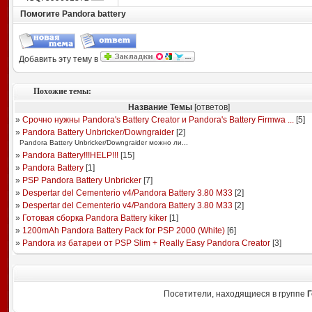
Помогите Pandora battery
Добавить эту тему в
Похожие темы:
Название Темы
[ответов]
»
Срочно нужны Pandora's Battery Creator и Pandora's Battery Firmwa ...
[
5
]
»
Pandora Battery Unbricker/Downgraider
[
2
]
Pandora Battery Unbricker/Downgraider можно ли...
»
Pandora Battery!!!HELP!!!
[
15
]
»
Pandora Battery
[
1
]
»
PSP Pandora Battery Unbricker
[
7
]
»
Despertar del Cementerio v4/Pandora Battery 3.80 M33
[
2
]
»
Despertar del Cementerio v4/Pandora Battery 3.80 M33
[
2
]
»
Готовая сборка Pandora Battery kiker
[
1
]
»
1200mAh Pandora Battery Pack for PSP 2000 (White)
[
6
]
»
Pandora из батареи от PSP Slim + Really Easy Pandora Creator
[
3
]
Посетители, находящиеся в группе
Г