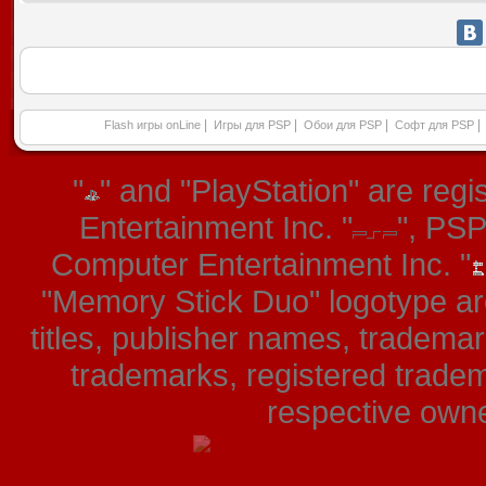
|
|
|
|
Flash игры onLine
Игры для PSP
Обои для PSP
Софт для PSP
"
" and "PlayStation" are re
Entertainment Inc. "
", PS
Computer Entertainment Inc. "
"Memory Stick Duo" logotype ar
titles, publisher names, tradema
trademarks, registered tradem
respective owner