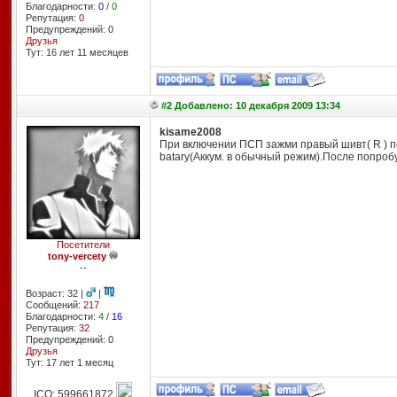
Благодарности:
0
/
0
Репутация:
0
Предупреждений: 0
Друзья
Тут: 16 лет 11 месяцев
#2 Добавлено: 10 декабря 2009 13:34
kisame2008
При включении ПСП зажми правый шивт( R ) п
batary(Аккум. в обычный режим).После попроб
Посетители
tony-vercety
--
Возраст: 32 |
|
Сообщений:
217
Благодарности:
4
/
16
Репутация:
32
Предупреждений: 0
Друзья
Тут: 17 лет 1 месяц
ICQ: 599661872