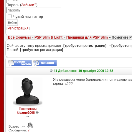
Пароль (
Забыли?
):
Чужой компьютер
Войти
[
Регистрация
]
Все форумы
»
PSP Slim & Light
»
Прошивки для PSP Slim
» Помогите Pa
Сейчас эту тему просматривают:
[требуется регистрация]
->
[требуется 
Гостей:
[требуется регистрация]
#1 Добавлено: 10 декабря 2009 12:58
Я в рекавери меню баловался и псп ну,включае
сделать???
Посетители
kisame2008
--
Возраст: -- |
|
Сообщений:
7