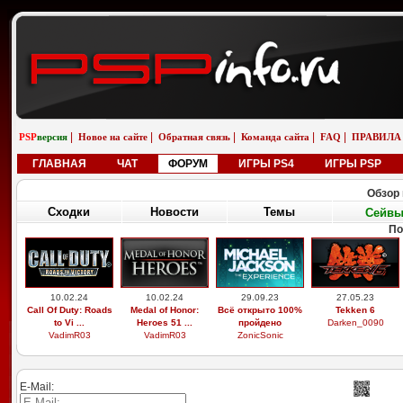
|
|
|
|
|
PSP
версия
Новое на сайте
Обратная связь
Команда сайта
FAQ
ПРАВИЛА
ГЛАВНАЯ
ЧАТ
ФОРУМ
ИГРЫ PS4
ИГРЫ PSP
Обзор 
Сходки
Новости
Темы
Сейв
По
10.02.24
10.02.24
29.09.23
27.05.23
Call Of Duty: Roads
Medal of Honor:
Всё открыто 100%
Tekken 6
to Vi ...
Heroes 51 ...
пройдено
Darken_0090
VadimR03
VadimR03
ZonicSonic
E-Mail: