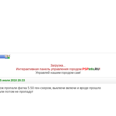
Загрузка...
Интерактивная панель управления городом
PSP
info
.RU
!
Управляй нашим городом сам!
5 июля 2010 20:33
тож пропали фатка 5.50 ген-схером, выключи включи и вроде прошло
али потом не пропадут