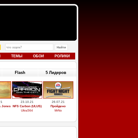
Ы
ТЕМЫ
ОБОИ
РОЛИКИ
Flash
5 Лидеров
21
23.10.21
26.07.21
a Jones
NFS Carbon (ULUS)
Пройдено
Ultra564
MrNo