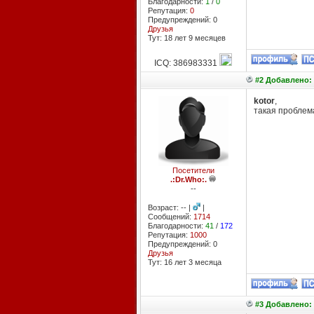
Благодарности:
1
/
0
Репутация:
0
Предупреждений: 0
Друзья
Тут: 18 лет 9 месяцев
ICQ: 386983331
#2 Добавлено: 
kotor
,
такая проблема
Посетители
.:Dr.Who:.
--
Возраст: -- |
|
Сообщений:
1714
Благодарности:
41
/
172
Репутация:
1000
Предупреждений: 0
Друзья
Тут: 16 лет 3 месяцa
#3 Добавлено: 