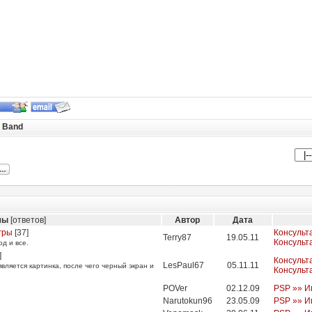
 Band
мы
[ответов]
Автор
Дата
гры
[
37
]
Консульт
Terry87
19.05.11
Консульт
д и все.
]
Консульт
LesPaul67
05.11.11
вляется картинка, после чего черный экран и
Консульт
POVer
02.12.09
PSP »» И
Narutokun96
23.05.09
PSP »» И