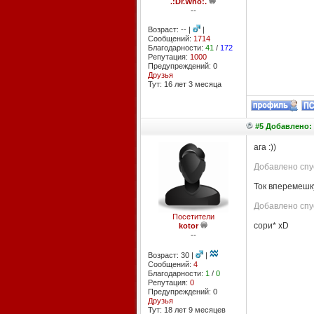
.:Dr.Who:.
--
Возраст: -- |
|
Сообщений:
1714
Благодарности:
41
/
172
Репутация:
1000
Предупреждений: 0
Друзья
Тут: 16 лет 3 месяцa
#5 Добавлено: 
ага :))
Добавлено спус
Ток вперемешку
Добавлено спус
Посетители
сори* xD
kotor
--
Возраст: 30 |
|
Сообщений:
4
Благодарности:
1
/
0
Репутация:
0
Предупреждений: 0
Друзья
Тут: 18 лет 9 месяцев