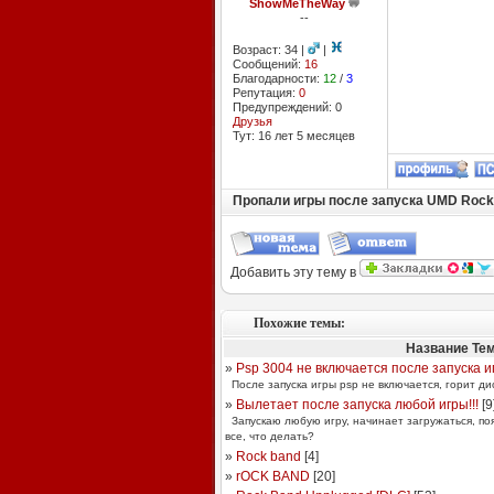
ShowMeTheWay
--
Возраст: 34 |
|
Сообщений:
16
Благодарности:
12
/
3
Репутация:
0
Предупреждений: 0
Друзья
Тут: 16 лет 5 месяцев
Пропали игры после запуска UMD Rock
Добавить эту тему в
Похожие темы:
Название Те
»
Psp 3004 не включается после запуска и
После запуска игры psp не включается, горит дио
»
Вылетает после запуска любой игры!!!
[
9
Запускаю любую игру, начинает загружаться, поя
все, что делать?
»
Rock band
[
4
]
»
rOCK BAND
[
20
]