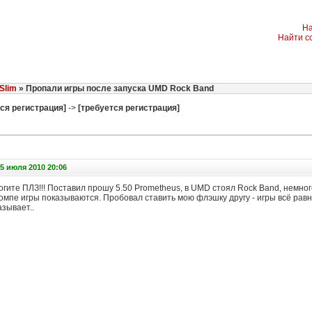
На
Найти с
Slim
» Пропали игры после запуска UMD Rock Band
ся регистрация]
->
[требуется регистрация]
5 июля 2010 20:06
гите ПЛЗ!!! Поставил прошу 5.50 Prometheus, в UMD стоял Rock Band, немног
 компе игры показываются. Пробовал ставить мою флэшку другу - игры всё рав
зывает..