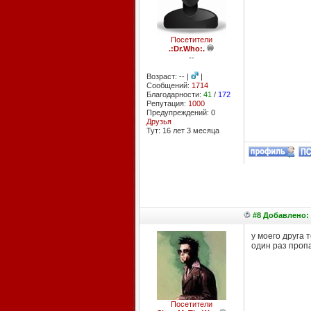
Посетители
.:Dr.Who:.
--
Возраст: -- |
|
Сообщений:
1714
Благодарности:
41
/
172
Репутация:
1000
Предупреждений: 0
Друзья
Тут: 16 лет 3 месяцa
#8 Добавлено: 
у моего друга 
один раз проп
Посетители