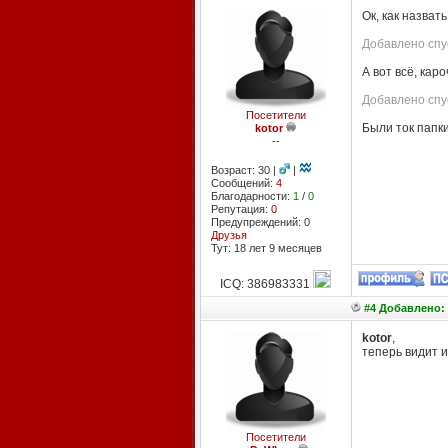
Ок, как назват
Добавлено спу
А вот всё, кар
Добавлено спус
Посетители
Были ток папки
kotor
--
Возраст: 30 |
|
Сообщений:
4
Благодарности:
1
/
0
Репутация:
0
Предупреждений: 0
Друзья
Тут: 18 лет 9 месяцев
ICQ: 386983331
#4 Добавлено: 
kotor
,
теперь видит 
Посетители