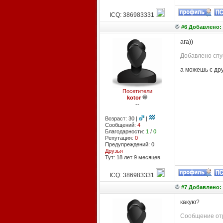
ICQ: 386983331
#6 Добавлено: 
ага))
Добавлено спус
а можешь с др
Посетители
kotor
--
Возраст: 30 |
|
Сообщений:
4
Благодарности:
1
/
0
Репутация:
0
Предупреждений: 0
Друзья
Тут: 18 лет 9 месяцев
ICQ: 386983331
#7 Добавлено: 
какую?
Сообщение отр