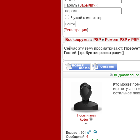
Пароль (
Забыли?
):
Чужой компьютер
Войти
[
Регистрация
]
Все форумы
»
PSP
»
Ремонт PSP и PSP 
Сейчас эту тему просматривают:
[требует
Гостей:
[требуется регистрация]
#1 Добавлено: 
Кто может помо
игр нету, а на
остальное пока
Посетители
kotor
--
Возраст: 30 |
|
Сообщений:
4