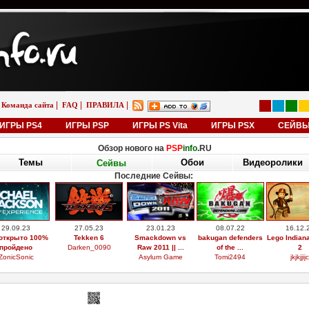
|
|
|
Команда сайта
FAQ
ПРАВИЛА
ИГРЫ PS4
ИГРЫ PSP
ИГРЫ PS Vita
ИГРЫ PSX
СЕЙВ
Обзор нового на
PSP
info
.RU
Темы
Обои
Видеоролики
Сейвы
Последние Сейвы:
29.09.23
27.05.23
23.01.23
08.07.22
16.12.
открыто 100%
Tekken 6
Smackdown vs
bakugan defenders
Lego Indian
пройдено
Darken_0090
Raw 2011 || ...
of the ...
2
ZonicSonic
Asylum Game
Tomi2494
jkjkjjijc