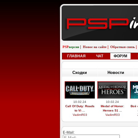
|
|
|
PSP
версия
Новое на сайте
Обратная связь
ГЛАВНАЯ
ЧАТ
ФОРУМ
Сходки
Новости
10.02.24
10.02.24
Call Of Duty: Roads
Medal of Honor:
Всё 
to Vi ...
Heroes 51 ...
VadimR03
VadimR03
E-Mail: