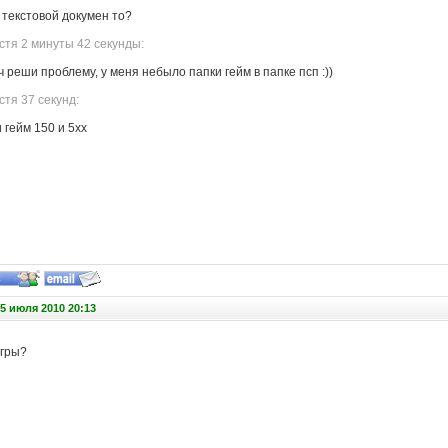
ь текстовой докумен то?
стя 2 минуты 42 секунды:
оч реши проблему, у меня небыло папки гейм в папке псп :))
тя 37 секунд:
 гейм 150 и 5хх
5 июля 2010 20:13
игры?