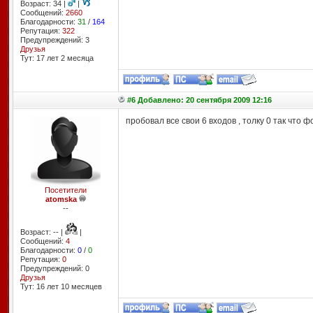
Возраст: 34 |
|
Сообщений:
2660
Благодарности:
31
/
164
Репутация:
322
Предупреждений: 3
Друзья
Тут: 17 лет 2 месяцa
#6 Добавлено: 20 сентября 2009 12:16
пробовал все свои 6 входов , толку 0 так что ф
Посетители
atomska
--
Возраст: -- |
|
Сообщений:
4
Благодарности:
0
/
0
Репутация:
0
Предупреждений: 0
Друзья
Тут: 16 лет 10 месяцев