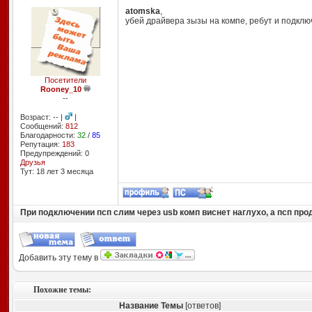
atomska
,
убей драйвера зызы на компе, ребут и подклю
Посетители
Rooney_10
--
Возраст: -- |
|
Сообщений:
812
Благодарности:
32
/
85
Репутация:
183
Предупреждений: 0
Друзья
Тут: 18 лет 3 месяцa
При подключении псп слим через usb комп виснет наглухо, а псп пр
Добавить эту тему в
Похожие темы:
Название Темы
[ответов]