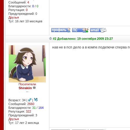
Сообщений:
4
Благодарности:
0
/
0
Репутация:
0
Предупреждений: 0
Друзья
Тут: 16 лет 10 месяцев
#2 Добавлено: 19 сентября 2009 23:27
нав не в псп дело а в компе.подключи сперва
Посетители
Shirakiin
--
Возраст: 34 |
|
Сообщений:
2660
Благодарности:
31
/
164
Репутация:
322
Предупреждений: 3
Друзья
Тут: 17 лет 2 месяцa