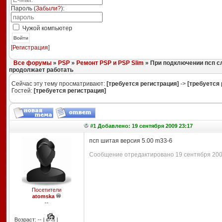
Пароль (
Забыли?
):
Чужой компьютер
Войти
[
Регистрация
]
Все форумы
»
PSP
»
Ремонт PSP и PSP Slim
» При подключении псп сл
продолжает работать
Сейчас эту тему просматривают:
[требуется регистрация]
->
[требуется 
Гостей:
[требуется регистрация]
#1 Добавлено: 19 сентября 2009 23:17
псп шитая версия 5.00 m33-6
Сообщение отредактировано 19 сентября 2009
Посетители
atomska
--
Возраст: -- |
|