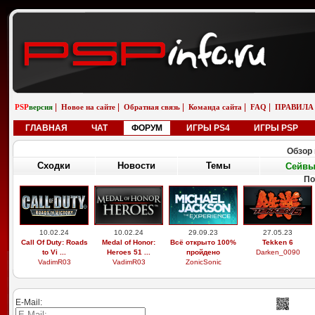
|
|
|
|
|
PSP
версия
Новое на сайте
Обратная связь
Команда сайта
FAQ
ПРАВИЛА
ГЛАВНАЯ
ЧАТ
ФОРУМ
ИГРЫ PS4
ИГРЫ PSP
Обзор 
Сходки
Новости
Темы
Сейв
По
10.02.24
10.02.24
29.09.23
27.05.23
Call Of Duty: Roads
Medal of Honor:
Всё открыто 100%
Tekken 6
to Vi ...
Heroes 51 ...
пройдено
Darken_0090
VadimR03
VadimR03
ZonicSonic
E-Mail: