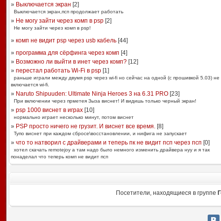
»
Выключается экран
[
2
]
Выключается экран,псп продолжает работать
»
Не могу зайти через комп в psp
[
2
]
Не могу зайти через комп в psp!
»
комп не видит psp через usb кабель
[
44
]
»
программа для сёрфинга через комп
[
4
]
»
Возможно ли выйти в инет через комп?
[
12
]
»
перестал работать Wi-Fi в psp
[
1
]
раньше играли между двумя psp через wi-fi но сейчас на одной (с прошивкой 5.03) не
включается wi-fi.
»
Naruto Shipuuden: Ultimate Ninja Heroes 3 на 6.31 PRO
[
23
]
При включении через прметея Зыза виснет! И видишь только черный экран!
»
psp 1000 виснет в играх
[
10
]
нормально играет несколько минут, потом виснет
»
PSP просто ничего не грузит. И виснет все время.
[
8
]
Тупо виснет при каждом сбросе\восстановлении, и нифига не запускает
»
что то натворил с драйверами и теперь пк не видит псп через псп
[
0
]
хотел скачать remotejoy а там надо было немного изменить драйвера нуу и я так
понаделал что теперь комп не видит псп
Посетители, находящиеся в группе
Г