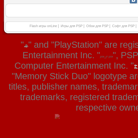
|
|
|
|
Flash игры onLine
Игры для PSP
Обои для PSP
Софт для PSP
"
" and "PlayStation" are re
Entertainment Inc. "
", PS
Computer Entertainment Inc. "
"Memory Stick Duo" logotype ar
titles, publisher names, tradema
trademarks, registered tradem
respective owner