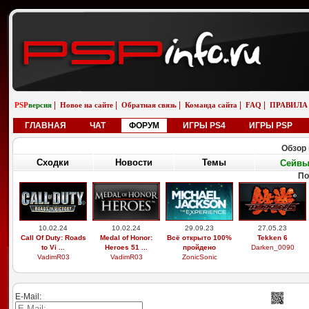
|
|
|
|
|
PSP
версия
Новое на сайте
Обратная связь
Команда сайта
FAQ
ПРАВИЛА
ГЛАВНАЯ
ЧАТ
ФОРУМ
ИГРЫ PS4
ИГРЫ PSP
Обзор 
Сходки
Новости
Темы
Сейв
По
10.02.24
10.02.24
29.09.23
27.05.23
Call Of Duty: Roads
Medal of Honor:
Всё открыто 100%
Tekken 6
to Vi ...
Heroes 51 ...
пройдено
Darken_0090
VadimR03
VadimR03
ZonicSonic
E-Mail: