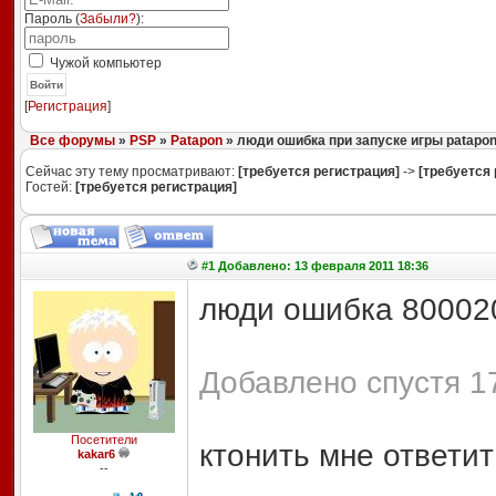
Пароль (
Забыли?
):
Чужой компьютер
Войти
[
Регистрация
]
Все форумы
»
PSP
»
Patapon
» люди ошибка при запуске игры patapon
Сейчас эту тему просматривают:
[требуется регистрация]
->
[требуется 
Гостей:
[требуется регистрация]
#1 Добавлено: 13 февраля 2011 18:36
люди ошибка 80002
Добавлено спустя 1
Посетители
ктонить мне ответит
kakar6
--