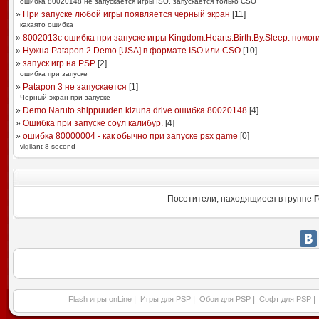
ошибка 80020148 не запускается игры ISO, запускается только CSO
»
При запуске любой игры появляется черный экран
[
11
]
какаято ошибка
»
8002013с ошибка при запуске игры Kingdom.Hearts.Birth.By.Sleep. помог
»
Нужна Patapon 2 Demo [USA] в формате ISO или CSO
[
10
]
»
запуск игр на PSP
[
2
]
ошибка при запуске
»
Patapon 3 не запускается
[
1
]
Чёрный экран при запуске
»
Demo Naruto shippuuden kizuna drive ошибка 80020148
[
4
]
»
Ошибка при запуске соул калибур.
[
4
]
»
ошибка 80000004 - как обычно при запуске psx game
[
0
]
vigilant 8 second
Посетители, находящиеся в группе
Г
|
|
|
|
Flash игры onLine
Игры для PSP
Обои для PSP
Софт для PSP