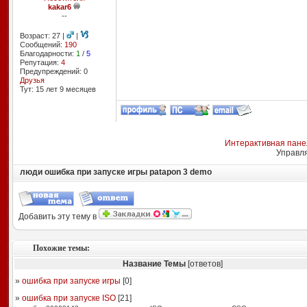
kakar6
--
Возраст: 27 |
|
Сообщений:
190
Благодарности:
1
/
5
Репутация:
4
Предупреждений: 0
Друзья
Тут: 15 лет 9 месяцев
Интерактивная пане
Управл
люди ошибка при запуске игры patapon 3 demo
Добавить эту тему в
Похожие темы:
Название Темы
[ответов]
»
ошибка при запуске игры
[
0
]
»
ошибка при запуске ISO
[
21
]