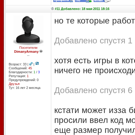
#11 Добавлено: 18 мая 2011 18:16
но те которые рабо
Добавлено спустя 1 
Посетители
DimanyArmany
--
хотя есть игры в ко
Возраст: 33 |
|
ничего не происходи
Сообщений:
45
Благодарности:
1
/
3
Репутация:
1
Предупреждений: 0
Друзья
Добавлено спустя 6 
Тут: 16 лет 2 месяцa
кстати может изза б
просили ввел код м
еще размер получил