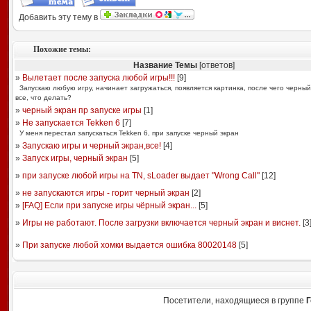
Добавить эту тему в
Похожие темы:
Название Темы
[ответов]
»
Вылетает после запуска любой игры!!!
[
9
]
Запускаю любую игру, начинает загружаться, появляется картинка, после чего черный
все, что делать?
»
черный экран пр запуске игры
[
1
]
»
Не запускается Tekken 6
[
7
]
У меня перестал запускаться Tekken 6, при запуске черный экран
»
Запускаю игры и черный экран,все!
[
4
]
»
Запуск игры, черный экран
[
5
]
»
при запуске любой игры на TN, sLoader выдает "Wrong Call"
[
12
]
»
не запускаются игры - горит черный экран
[
2
]
»
[FAQ] Если при запуске игры чёрный экран...
[
5
]
»
Игры не работают. После загрузки включается черный экран и виснет.
[
3
»
При запуске любой хомки выдается ошибка 80020148
[
5
]
Посетители, находящиеся в группе
Г