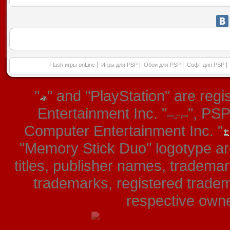
|
|
|
|
Flash игры onLine
Игры для PSP
Обои для PSP
Софт для PSP
"
" and "PlayStation" are re
Entertainment Inc. "
", PS
Computer Entertainment Inc. "
"Memory Stick Duo" logotype ar
titles, publisher names, tradema
trademarks, registered tradem
respective owner