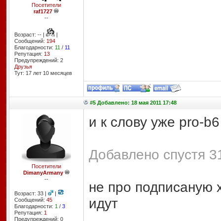
Посетители
raf1727
--
Возраст: -- |
|
Сообщений:
194
Благодарности:
11
/
11
Репутация:
13
Предупреждений: 2
Друзья
Тут: 17 лет 10 месяцев
#5 Добавлено: 18 мая 2011 17:48
и к слову уже pro-b6
Добавлено спустя 31
Посетители
DimanyArmany
--
не про подписаную х
Возраст: 33 |
|
идут
Сообщений:
45
Благодарности:
1
/
3
Репутация:
1
Предупреждений: 0