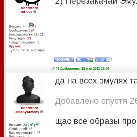
2) Перезакачай Эму
Посетители
raf1727
--
Возраст: -- |
|
Сообщений:
194
Благодарности:
11
/
11
Репутация:
13
Предупреждений: 2
Друзья
Тут: 17 лет 10 месяцев
#9 Добавлено: 18 мая 2011 18:03
да на всех эмулях та
Добавлено спустя 26
Посетители
DimanyArmany
--
щас все образы про
Возраст: 33 |
|
Сообщений:
45
Благодарности:
1
/
3
Репутация:
1