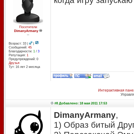
когда игру запускаю
Посетители
DimanyArmany
--
Возраст: 33 |
|
Сообщений:
45
Благодарности:
1
/
3
Репутация:
1
Предупреждений: 0
Друзья
Тут: 16 лет 2 месяцa
Интерактивная пане
Управл
#8 Добавлено: 18 мая 2011 17:53
DimanyArmany
,
1) Образ битый Дру