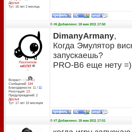
Друзья
Тут: 16 лет 2 месяцa
#6 Добавлено: 18 мая 2011 17:50
DimanyArmany
,
Когда Эмулятор висн
запускаешь?
PRO-B6 еще нету =)
Посетители
raf1727
--
Возраст: -- |
|
Сообщений:
194
Благодарности:
11
/
11
Репутация:
13
Предупреждений: 2
Друзья
Тут: 17 лет 10 месяцев
#7 Добавлено: 18 мая 2011 17:51