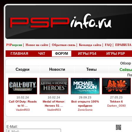
|
|
|
|
|
PSP
версия
Новое на сайте
Обратная связь
Команда сайта
FAQ
ПРАВИЛА
ГЛАВНАЯ
ЧАТ
ФОРУМ
ИГРЫ PS4
ИГРЫ PSP
Обзор 
Сходки
Новости
Темы
Сейв
По
10.02.24
10.02.24
29.09.23
27.05.23
Call Of Duty: Roads
Medal of Honor:
Всё открыто 100%
Tekken 6
to Vi ...
Heroes 51 ...
пройдено
Darken_0090
VadimR03
VadimR03
ZonicSonic
E-Mail: