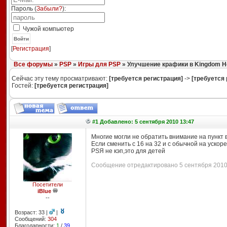
Пароль (
Забыли?
):
Чужой компьютер
Войти
[
Регистрация
]
Все форумы
»
PSP
»
Игры для PSP
» Улучшение крафики в Kingdom Hea
Сейчас эту тему просматривают:
[требуется регистрация]
->
[требуется 
Гостей:
[требуется регистрация]
#1 Добавлено: 5 сентября 2010 13:47
Многие могли не обратить внимание на пункт 
Если сменить с 16 на 32 и с обычной на ускор
PSЯ не кэп,это для детей
Сообщение отредактировано 5 сентября 2010 
Посетители
iBlue
--
Возраст: 33 |
|
Сообщений:
304
Благодарности:
1
/
39