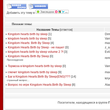
Добавить эту тему в
Похожие темы:
Название Темы
[ответов]
»
Kingdom hearts birth by sleep
[
1
]
Dim
»
kingdom hearts birth by sleep
[
5
]
Van
»
Kingdom Hearts: Birth By Sleep
[
4
]
max
»
Kingdom Hearts Birth by Sleep - не пашет
[
0
]
z_a
»
kingdom hearts birth by sleep volume 2 ?!
[
3
]
Evi
»
Kingdom Hearts Birth By Sleep
[
0
]
rem
Прохождение
»
Тормоза в kingdom hearts birth by sleep
[
0
]
Van
»
глючит kingdom hearts birth by sleep
[
9
]
max
»
Баг в Kingdom Hearts:Birth By Sleep(ENG)???
[
14
]
kiry
странный вопрос...
»
Вопрос по игре Kingdom Hearts:Birth By Sleep
[
8
]
Ala
Посетители, находящиеся в группе
Г