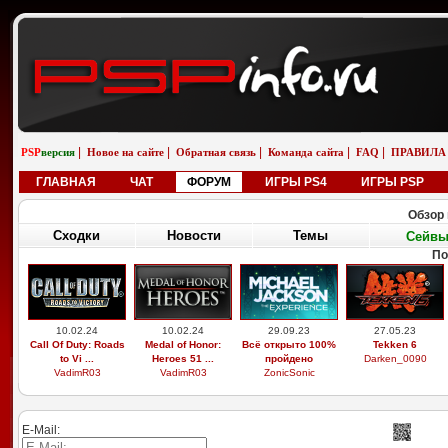
|
|
|
|
|
PSP
версия
Новое на сайте
Обратная связь
Команда сайта
FAQ
ПРАВИЛА
ГЛАВНАЯ
ЧАТ
ФОРУМ
ИГРЫ PS4
ИГРЫ PSP
Обзор 
Сходки
Новости
Темы
Сейв
По
10.02.24
10.02.24
29.09.23
27.05.23
Call Of Duty: Roads
Medal of Honor:
Всё открыто 100%
Tekken 6
to Vi ...
Heroes 51 ...
пройдено
Darken_0090
VadimR03
VadimR03
ZonicSonic
E-Mail: