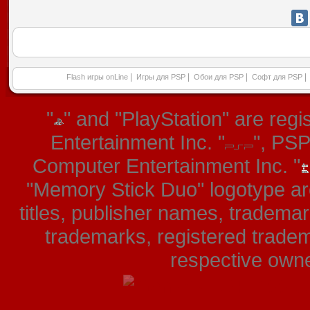
|
|
|
|
Flash игры onLine
Игры для PSP
Обои для PSP
Софт для PSP
"
" and "PlayStation" are re
Entertainment Inc. "
", PS
Computer Entertainment Inc. "
"Memory Stick Duo" logotype ar
titles, publisher names, tradema
trademarks, registered tradem
respective owner