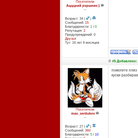
Посетители
Ацццкий pspшник:)
--
Возраст: 34 |
|
Сообщений:
15
Благодарности:
1
/
0
Репутация:
2
Предупреждений: 0
Друзья
Тут: 16 лет 9 месяцев
#5 Добавлено: 
помогите плиз 
куски разбира
Посетители
max_serdukov
--
Возраст: 27 |
|
Сообщений:
360
Благодарности:
5
/
10