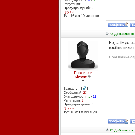
Благодарности:
0
/
0
Репутация:
0
Предупреждений: 0
Друзья
Тут: 16 лет 10 месяцев
#2 Добавлено: 
Не, сабж долже
вообще нихрена
Сообщение отр
Посетители
skyone
--
Возраст: -- |
|
Сообщений:
23
Благодарности:
1
/
11
Репутация:
1
Предупреждений: 0
Друзья
Тут: 16 лет 8 месяцев
#3 Добавлено: 