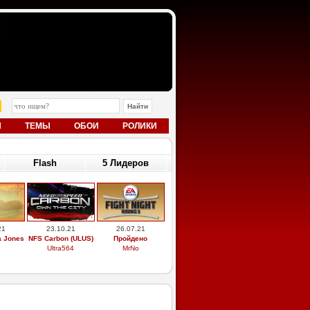
Ы
ТЕМЫ
ОБОИ
РОЛИКИ
Flash
5 Лидеров
21
23.10.21
26.07.21
a Jones
NFS Carbon (ULUS)
Пройдено
Ultra564
MrNo