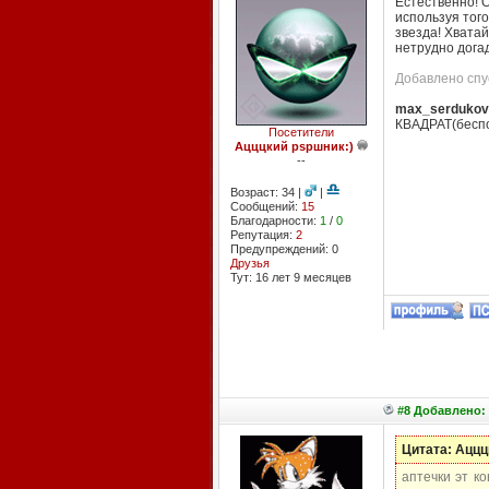
Естественно! О
используя того
звезда! Хватай
нетрудно догад
Добавлено спус
max_serdukov
КВАДРАТ(беспод
Посетители
Ацццкий pspшник:)
--
Возраст: 34 |
|
Сообщений:
15
Благодарности:
1
/
0
Репутация:
2
Предупреждений: 0
Друзья
Тут: 16 лет 9 месяцев
#8 Добавлено: 
Цитата: Аццц
аптечки эт к