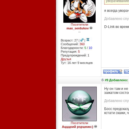
уворачивание 
я всегда увора
Добавлено спус
Посетители
D-Link во врем
max_serdukov
--
Возраст: 27 |
|
Сообщений:
360
Благодарности:
5
/
10
Репутация:
5
Предупреждений: 1
Друзья
Тут: 16 лет 9 месяцев
#9 Добавлено: 
Ну он там и не
зажатом состо
Добавлено спус
Босс предсказу
кстати скажи, 
Посетители
Ацццкий pspшник:)