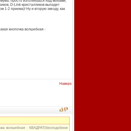
имума, просто изголяешься над мобами,
риков, D-Link-кристалликов выпадет
м 1-2 приема)! Ну и вторую звезду, как
 такая кнопочка волшебная -
Наверх
почка волшебная - КВАДРАТ(бесподобное