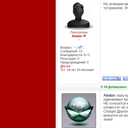
Ну, аглицкая в
туториалов. Эт
Посетители
Aladan
--
Возраст: -- |
|
Сообщений:
13
Благодарности:
0
/
0
Репутация:
0
Предупреждений: 0
Друзья
Тут: 16 лет 10 месяцев
#4 Добавлено: 
Aladan
, пару 
одинаковых при
НЕ относится к
оповестят об э
Charge! Другого
качнулся не хи
знаю!