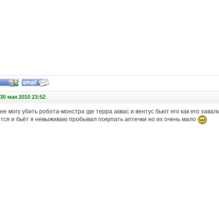
30 мая 2010 23:52
не могу убить робота-монстра где терра аквас и вентус бьют его как его зава
ется и бьёт я невыживаю пробывал покупать аптечки но их очень мало