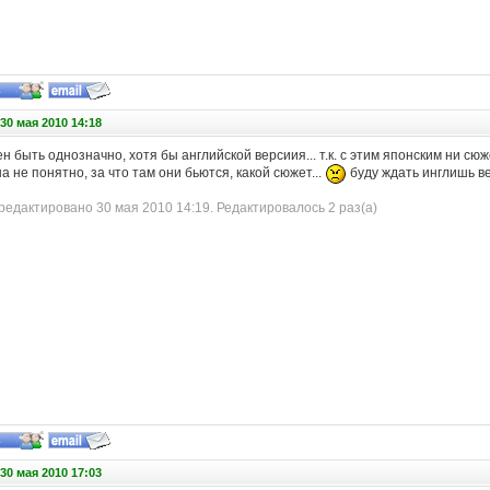
30 мая 2010 14:18
н быть однозначно, хотя бы английской версиия... т.к. с этим японским ни сюж
 не понятно, за что там они бьются, какой сюжет...
буду ждать инглишь в
едактировано 30 мая 2010 14:19. Редактировалось 2 раз(а)
30 мая 2010 17:03