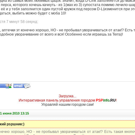
дна из самых моих любимых цацок: значит, когда D-Link заполняется до макс
 перса, которого хочешь качнуть - из 1(мах из 3) супостата помимо лечило-ша
 её и у тебя заполнится один пустой кружок под персом D-L(изменится при это
аться, выбить можно будет с моба 10!
тя 7 минут 58 секунд:
, аптечки эт конечно хорошо, НО - не пробывал уворачиваться от атак!? Есть
обное уворачивание от всего и вся! Особенно если играешь за Terra)!
Загрузка...
Интерактивная панель управления городом
PSP
info
.RU
!
Управляй нашим городом сам!
1 июня 2010 13:15
кий pspшник:)
онечно хорошо, НО - не пробывал уворачиваться от атак!? Есть такая кно