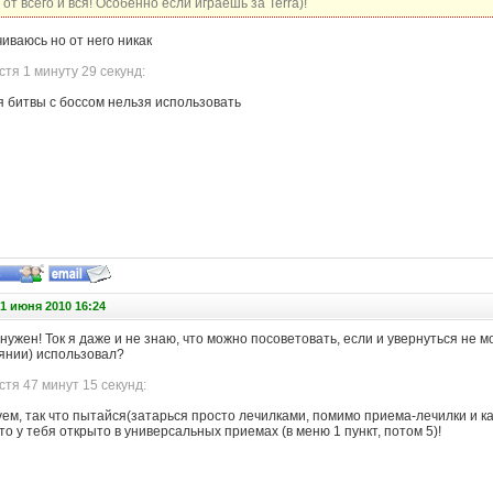
от всего и вся! Особенно если играешь за Terra)!
чиваюсь но от него никак
тя 1 минуту 29 секунд:
я битвы с боссом нельзя использовать
1 июня 2010 16:24
 нужен! Ток я даже и не знаю, что можно посоветовать, если и увернуться не 
янии) использовал?
тя 47 минут 15 секунд:
ем, так что пытайся(затарься просто лечилками, помимо приема-лечилки и ка
что у тебя открыто в универсальных приемах (в меню 1 пункт, потом 5)!