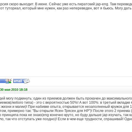
ерсия скоро выходит. В июне. Сейчас уже есть пиратский jap-eng. Там переве
от туториал, который мне нужен, как раз непереведен, вот я бьюсь. Могу дать с
30 мая 2010 18:18
идей могу подкинуть: один из приемов должен быть прокачен до максимального
емов(любого типа) - это с вероятностью 50%! А вот 100%: в третьей вкладке
 жизни и магии)! При набивке опыта, открывается незаполненый кружок для 1 
том, примерно так: "Вы открыли Ясен-Трясен для HP")! После этого 2 прием
 принципа пока не знаю(eng конечно круто, но буду дальше jap изучать, так как
ло, так что отступать уже поздно)! Если в чем еще трудности, спрашивай! Од