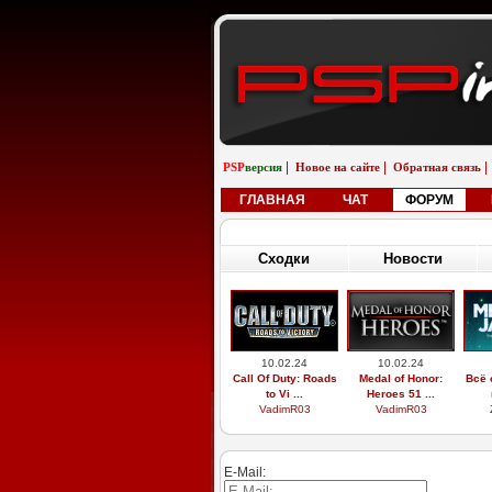
|
|
|
PSP
версия
Новое на сайте
Обратная связь
ГЛАВНАЯ
ЧАТ
ФОРУМ
Сходки
Новости
10.02.24
10.02.24
Call Of Duty: Roads
Medal of Honor:
Всё 
to Vi ...
Heroes 51 ...
VadimR03
VadimR03
E-Mail: