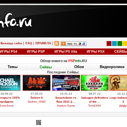
|
|
|
Команда сайта
FAQ
ПРАВИЛА
ИГРЫ PS4
ИГРЫ PSP
ИГРЫ PS Vita
ИГРЫ PSX
СЕЙВ
Обзор нового на
PSP
info
.RU
Темы
Обои
Видеоролики
Сейвы
Последние Сейвы:
29.09.23
27.05.23
23.01.23
08.07.22
16.12.
открыто 100%
Tekken 6
Smackdown vs
bakugan defenders
Lego Indian
пройдено
Darken_0090
Raw 2011 || ...
of the ...
2
ZonicSonic
Asylum Game
Tomi2494
jkjkjjijc