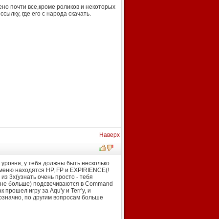
дено почти все,кроме роликов и некоторых
сылку, где его с народа скачать.
Наверх
 уровня, у тебя должны быть несколько
 меню находятся HP, FP и EXPIRIENCE(!
из 3х(узнать очень просто - тебя
а (не больше) подсвечиваются в Command
 прошел игру за Aqu'у и Terr'у, и
нозначно, по другим вопросам больше