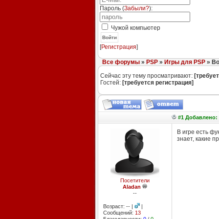
Пароль (
Забыли?
):
Чужой компьютер
Войти
[
Регистрация
]
Все форумы
»
PSP
»
Игры для PSP
» Во
Сейчас эту тему просматривают:
[требует
Гостей:
[требуется регистрация]
#1 Добавлено: 
В игре есть ф
знает, какие п
Посетители
Aladan
--
Возраст: -- |
|
Сообщений:
13