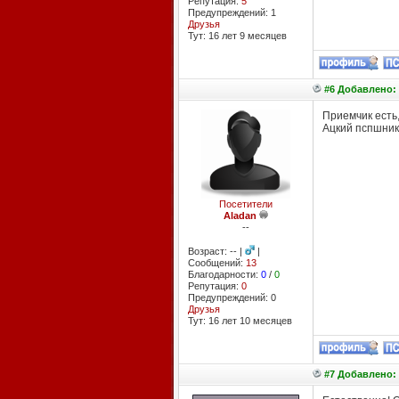
Репутация:
5
Предупреждений: 1
Друзья
Тут: 16 лет 9 месяцев
#6 Добавлено: 
Приемчик есть,
Ацкий пспшник
Посетители
Aladan
--
Возраст: -- |
|
Сообщений:
13
Благодарности:
0
/
0
Репутация:
0
Предупреждений: 0
Друзья
Тут: 16 лет 10 месяцев
#7 Добавлено: 