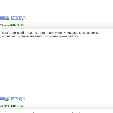
31 мая 2010 12:55
 "cura", прокачай его до "curaga" и получишь универсальную личилку.
, что насчет д-линка знаешь? Его можно прокачивать?
31 мая 2010 19:50