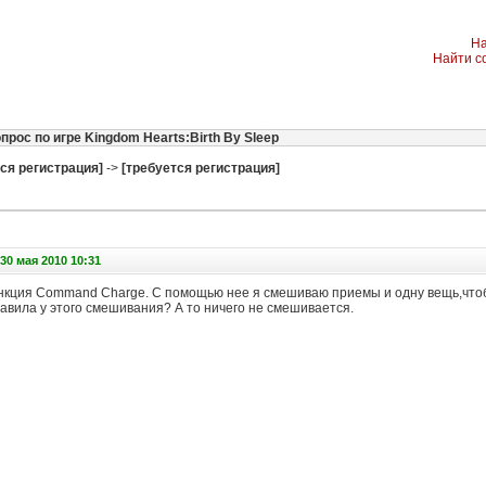
На
Найти с
прос по игре Kingdom Hearts:Birth By Sleep
ся регистрация]
->
[требуется регистрация]
30 мая 2010 10:31
ункция Command Charge. С помощью нее я смешиваю приемы и одну вещь,что
равила у этого смешивания? А то ничего не смешивается.