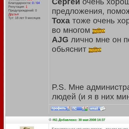
Сергей
очень хоро
Благодарности:
0
/
64
Репутация:
1
предложения, помо
Предупреждений: 0
Друзья
Тоха
тоже очень хо
Тут: 18 лет 9 месяцев
во многом
AJG
лично мне он п
обьяснит
P.S. Мне администр
людей (и я в них ми
#61 Добавлено: 30 мая 2008 14:37