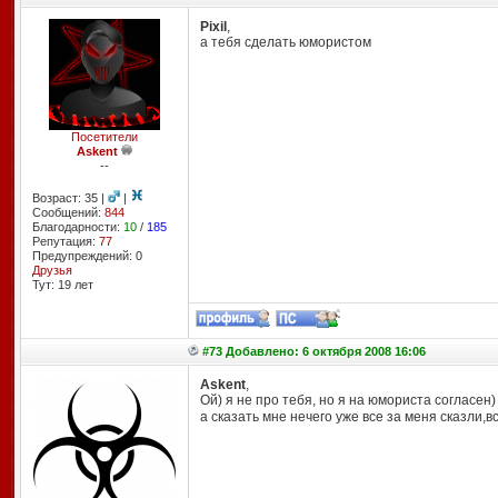
Pixil
,
а тебя сделать юмористом
Посетители
Askent
--
Возраст: 35 |
|
Сообщений:
844
Благодарности:
10
/
185
Репутация:
77
Предупреждений: 0
Друзья
Тут: 19 лет
#73 Добавлено: 6 октября 2008 16:06
Askent
,
Ой) я не про тебя, но я на юмориста согласен)
а сказать мне нечего уже все за меня сказли,вс