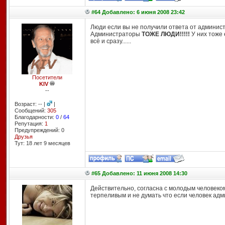
#64 Добавлено: 6 июня 2008 23:42
Люди если вы не получили ответа от админи
Администраторы
ТОЖЕ ЛЮДИ!!!!!
У них тоже е
всё и сразу......
Посетители
KIV
--
Возраст: -- |
|
Сообщений:
305
Благодарности:
0
/
64
Репутация:
1
Предупреждений: 0
Друзья
Тут: 18 лет 9 месяцев
#65 Добавлено: 11 июня 2008 14:30
Действительно, согласна с молодым человеком.
терпеливым и не думать что если человек адми