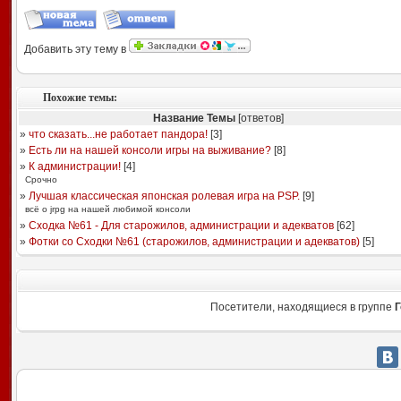
Добавить эту тему в
Похожие темы:
Название Темы
[ответов]
»
что сказать...не работает пандора!
[
3
]
»
Есть ли на нашей консоли игры на выживание?
[
8
]
»
К администрации!
[
4
]
Срочно
»
Лучшая классическая японская ролевая игра на PSP.
[
9
]
всё о jrpg на нашей любимой консоли
»
Сходка №61 - Для старожилов, администрации и адекватов
[
62
]
»
Фотки со Сходки №61 (старожилов, администрации и адекватов)
[
5
]
Посетители, находящиеся в группе
Г