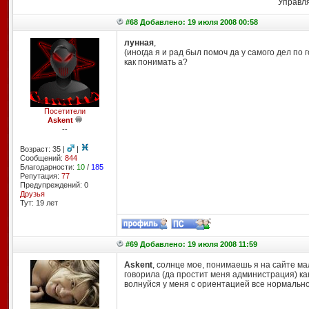
Управл
#68 Добавлено: 19 июля 2008 00:58
лунная
,
(иногда я и рад был помоч да у самого дел по 
как понимать а?
Посетители
Askent
--
Возраст: 35 |
|
Сообщений:
844
Благодарности:
10
/
185
Репутация:
77
Предупреждений: 0
Друзья
Тут: 19 лет
#69 Добавлено: 19 июля 2008 11:59
Askent
, солнце мое, понимаешь я на сайте мал
говорила (да простит меня администрация) как
волнуйся у меня с ориентацией все нормально