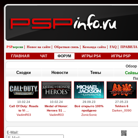
|
|
|
|
|
PSP
версия
Новое на сайте
Обратная связь
Команда сайта
FAQ
ПРАВИЛА
ГЛАВНАЯ
ЧАТ
ФОРУМ
ИГРЫ PS4
ИГРЫ PSP
Обзор 
Сходки
Новости
Темы
Сейв
П
29.03.26
19.02.26
01.01.26
01.01.26
Выдающиеся
Бугатти вейрон
saab 9-5 универсал
saab 9-5 универсал
звери, легоси ...
возле реки
aero
снег
M9xxsi
iosifreshetnik
saabinside
saabinside
E-Mail: