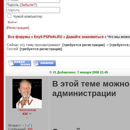
Пароль (
Забыли?
):
Чужой компьютер
Войти
[
Регистрация
]
Все форумы
»
Клуб PSPinfo.RU
»
Давайте знакомиться
» Что мы може
Сейчас эту тему просматривают:
[требуется регистрация]
->
[требуется 
Гостей:
[требуется регистрация]
#1 Добавлено: 7 января 2008 21:45
В этой теме можн
администрации
Посетители
KIV
--
Возраст: -- |
|
Сообщений:
305