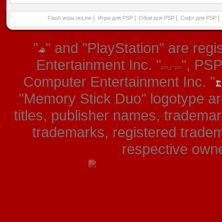
|
|
|
|
Flash игры onLine
Игры для PSP
Обои для PSP
Софт для PSP
"
" and "PlayStation" are re
Entertainment Inc. "
", PS
Computer Entertainment Inc. "
"Memory Stick Duo" logotype ar
titles, publisher names, tradema
trademarks, registered tradem
respective owner