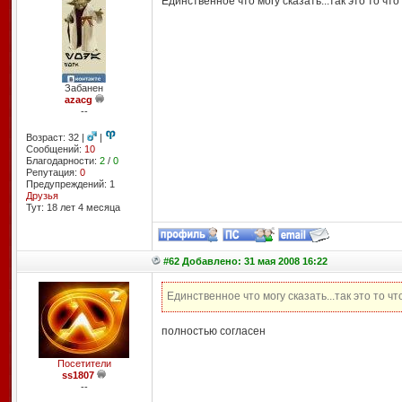
Единственное что могу сказать...так это то ч
Забанен
azacg
--
Возраст: 32 |
|
Сообщений:
10
Благодарности:
2
/
0
Репутация:
0
Предупреждений: 1
Друзья
Тут: 18 лет 4 месяцa
#62 Добавлено: 31 мая 2008 16:22
Единственное что могу сказать...так это то 
полностью согласен
Посетители
ss1807
--