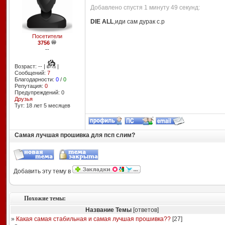
Добавлено спустя 1 минуту 49 секунд:
DIE ALL
,иди сам дурак с.р
Посетители
3756
--
Возраст: -- |
|
Сообщений:
7
Благодарности:
0
/
0
Репутация:
0
Предупреждений: 0
Друзья
Тут: 18 лет 5 месяцев
Самая лучшая прошивка для псп слим?
Добавить эту тему в
Похожие темы:
Название Темы
[ответов]
»
Какая самая стабильная и самая лучшая прошивка??
[
27
]