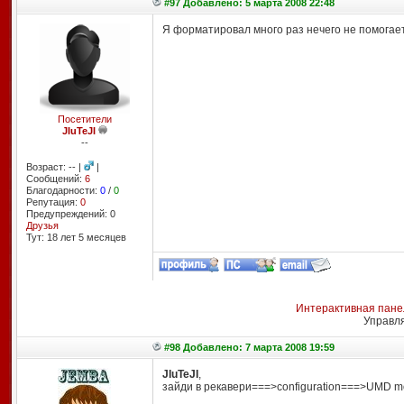
#97 Добавлено: 5 марта 2008 22:48
Я форматировал много раз нечего не помогае
Посетители
JIuTeJI
--
Возраст: -- |
|
Сообщений:
6
Благодарности:
0
/
0
Репутация:
0
Предупреждений: 0
Друзья
Тут: 18 лет 5 месяцев
Интерактивная пане
Управл
#98 Добавлено: 7 марта 2008 19:59
JIuTeJI
,
зайди в рекавери===>configuration===>UMD mo