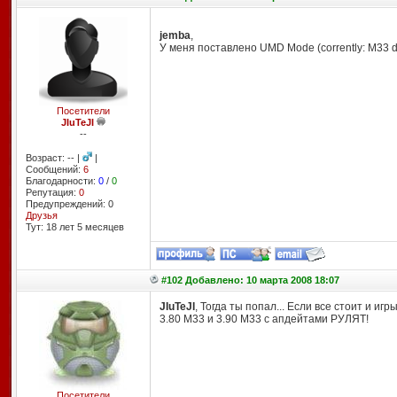
jemba
,
У меня поставлено UMD Mode (corrently: M33 d
Посетители
JIuTeJI
--
Возраст: -- |
|
Сообщений:
6
Благодарности:
0
/
0
Репутация:
0
Предупреждений: 0
Друзья
Тут: 18 лет 5 месяцев
#102 Добавлено: 10 марта 2008 18:07
JIuTeJI
, Тогда ты попал... Если все стоит и игр
3.80 М33 и 3.90 М33 с апдейтами РУЛЯТ!
Посетители