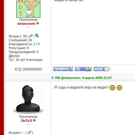
кидай в папку iso
Посетители
матроскин
--
Возраст: 35 |
|
Сообщений:
24
Благодарности:
2
/
0
Репутация:
0
Предупреждений: 0
Друзья
Тут: 18 лет 8 месяцев
ICQ: 000000000
#95 Добавлено: 4 марта 2008 21:57
Я туда и кидаю!А игру не видит!
Посетители
JIuTeJI
--
Возраст: -- |
|