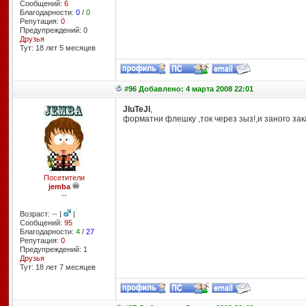
Сообщений:
6
Благодарности:
0
/
0
Репутация:
0
Предупреждений: 0
Друзья
Тут: 18 лет 5 месяцев
#96 Добавлено: 4 марта 2008 22:01
JIuTeJI
,
форматни флешку ,ток через зыз!,и заного зак
Посетители
jemba
--
Возраст: -- |
|
Сообщений:
95
Благодарности:
4
/
27
Репутация:
0
Предупреждений: 1
Друзья
Тут: 18 лет 7 месяцев