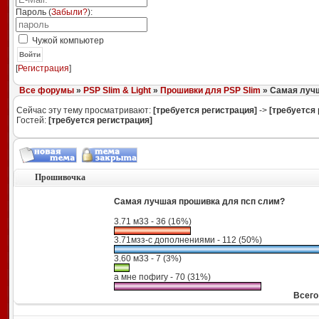
Пароль (
Забыли?
):
Чужой компьютер
Войти
[
Регистрация
]
Все форумы
»
PSP Slim & Light
»
Прошивки для PSP Slim
» Самая лучш
Сейчас эту тему просматривают:
[требуется регистрация]
->
[требуется 
Гостей:
[требуется регистрация]
Прошивочка
Самая лучшая прошивка для псп слим?
3.71 м33 - 36 (16%)
3.71мзз-с дополнениями - 112 (50%)
3.60 м33 - 7 (3%)
а мне пофигу - 70 (31%)
Всего