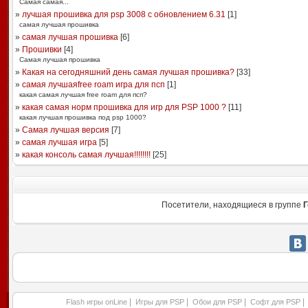
Самая самая...
»
лучшая прошивка для psp 3008 с обновлением 6.31
[
1
]
самая лучшая прошивка
»
самая лучшая прошивка
[
6
]
»
Прошивки
[
4
]
Самая лучшая прошивка
»
Какая на сегодняшний день самая лучшая прошивка?
[
33
]
»
самая лучшаяfree roam игра для псп
[
1
]
какая самая лучшая free roam для псп?
»
какая самая норм прошивка для игр для PSP 1000 ?
[
11
]
какая лучшая прошивка под psp 1000?
»
Самая лучшая версия
[
7
]
»
самая лучшая игра
[
5
]
»
какая консоль самая лучшая!!!!!!!!
[
25
]
Посетители, находящиеся в группе
Г
|
|
|
|
Flash игры onLine
Игры для PSP
Обои для PSP
Софт для PSP