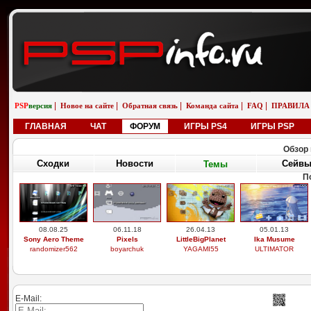
|
|
|
|
|
PSP
версия
Новое на сайте
Обратная связь
Команда сайта
FAQ
ПРАВИЛА
ГЛАВНАЯ
ЧАТ
ФОРУМ
ИГРЫ PS4
ИГРЫ PSP
Обзор 
Сходки
Новости
Сейв
Темы
П
08.08.25
06.11.18
26.04.13
05.01.13
Sony Aero Theme
Pixels
LittleBigPlanet
Ika Musume
randomizer562
boyarchuk
YAGAMI55
ULTIMATOR
E-Mail: