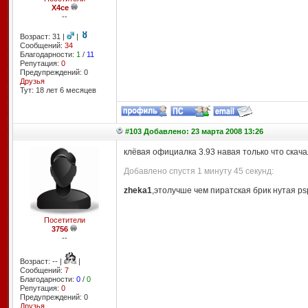
X4ce
--
Возраст: 31 |
|
Сообщений:
34
Благодарности:
1
/
11
Репутация:
0
Предупреждений: 0
Друзья
Тут: 18 лет 6 месяцев
#103 Добавлено: 23 марта 2008 13:26
клёвая официалка 3.93 навая только что скача
Добавлено спустя 1 минуту 45 секунд:
zheka1
,этолучше чем пиратская брик нутая ps
Посетители
3756
--
Возраст: -- |
|
Сообщений:
7
Благодарности:
0
/
0
Репутация:
0
Предупреждений: 0
Друзья