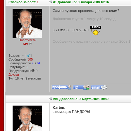
Спасибо
за пост:
1
#1 Добавлено: 9 января 2008 18:16
Самая лучшая прошивка для псп слим?
Добавлено спустя 1 минуту 10 секунд:
3.71мзз-3 FOREVER!!!
Посетители
Сообщение отредактировано 9 января 2008 19:
KIV
--
Возраст: -- |
|
Сообщений:
305
Благодарности:
0
/
64
Репутация:
1
Предупреждений: 0
Друзья
Тут: 18 лет 9 месяцев
#91 Добавлено: 3 марта 2008 19:49
Karton
,
с помощью ПАНДОРЫ