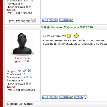
Благодарности:
0
/
31
Репутация:
5
Предупреждений: 0
Друзья
Тут: 19 лет 4 месяцa
ICQ: 476582657
#2 Добавлено: 26 февраля 2008 02:28
смаж салидолом
если гарантию не жалко разбери и прочисти, т
больше ничё не сделаешь... внимание не обра
Посетители
gektor13
--
Возраст: 39 |
|
Сообщений:
10
Благодарности:
0
/
0
Репутация:
0
Предупреждений: 0
Друзья
Тут: 18 лет 10 месяцев
Кнопки PSP Slim!!!