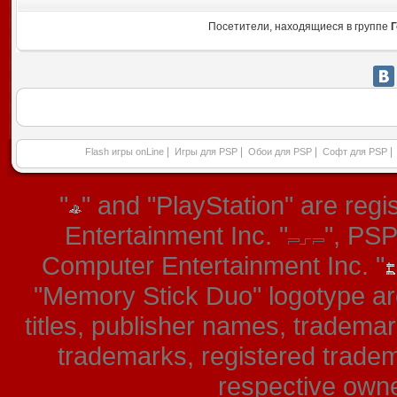
Посетители, находящиеся в группе
Г
|
|
|
|
Flash игры onLine
Игры для PSP
Обои для PSP
Софт для PSP
"
" and "PlayStation" are re
Entertainment Inc. "
", PS
Computer Entertainment Inc. "
"Memory Stick Duo" logotype ar
titles, publisher names, tradema
trademarks, registered tradem
respective owner