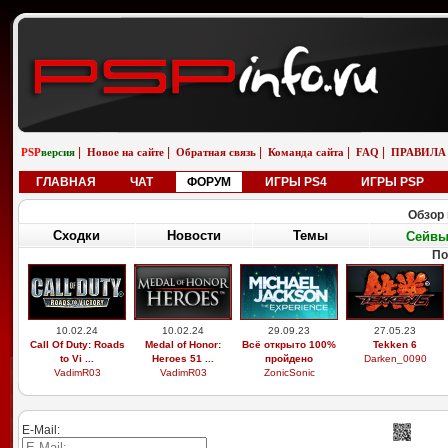
|
|
|
|
|
PSP
версия
Новое на сайте
Обратная связь
Команда сайта
FAQ
ПРАВИЛА
ГЛАВНАЯ
ЧАТ
ФОРУМ
ИГРЫ PS4
ИГРЫ PSP
Обзор 
Сходки
Новости
Темы
Сейв
По
10.02.24
10.02.24
29.09.23
27.05.23
Call Of Duty: Roads
Medal of Honor:
Всё открыто 100%
Tekken 6
to Vi ...
Heroes 51 ...
пройдено
Darken_0090
VadimR03
VadimR03
ZonicSonic
E-Mail: