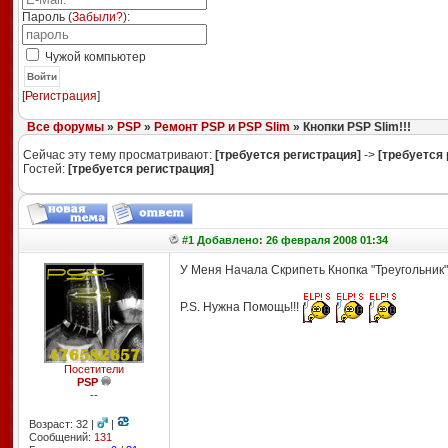
Пароль (
Забыли?
):
Чужой компьютер
Войти
[
Регистрация
]
Все форумы
»
PSP
»
Ремонт PSP и PSP Slim
» Кнопки PSP Slim!!!
Сейчас эту тему просматривают:
[требуется регистрация]
->
[требуется 
Гостей:
[требуется регистрация]
#1 Добавлено: 26 февраля 2008 01:34
У Меня Начала Скрипеть Кнопка "Треугольник
P.S. Нужна Помощь!!!
Посетители
PSP
--
Возраст: 32 |
|
Сообщений:
131