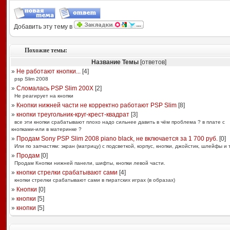
Добавить эту тему в
Похожие темы:
Название Темы
[ответов]
»
Не работают кнопки...
[
4
]
psp Slim 2008
»
Сломалась PSP Slim 200X
[
2
]
Не реагирует на кнопки
»
Кнопки нижней части не корректно работают PSP Slim
[
8
]
»
кнопки треугольник-круг-крест-квадрат
[
3
]
все эти кнопки срабатывают плохо надо сильнее давить в чём проблема ? в плате с
кнопками-или в материнке ?
»
Продам Sony PSP Slim 2008 piano black, не включается за 1 700 руб.
[
0
]
Или по запчастям: экран (матрицу) с подсветкой, корпус, кнопки, джойстик, шлейфы и т
»
Продам
[
0
]
Продам Кнопки нижней панели, шифты, кнопки левой части.
»
кнопки стрелки срабатывают сами
[
4
]
кнопки стрелки срабатывают сами в пиратских играх (в образах)
»
Кнопки
[
0
]
»
кнопки
[
5
]
»
кнопки
[
5
]