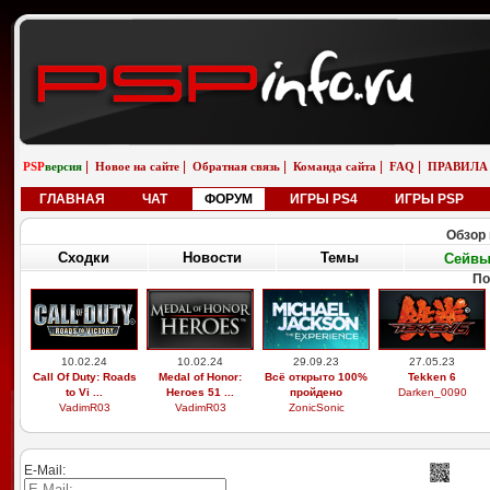
|
|
|
|
|
PSP
версия
Новое на сайте
Обратная связь
Команда сайта
FAQ
ПРАВИЛА
ГЛАВНАЯ
ЧАТ
ФОРУМ
ИГРЫ PS4
ИГРЫ PSP
Обзор 
Сходки
Новости
Темы
Сейв
По
10.02.24
10.02.24
29.09.23
27.05.23
Call Of Duty: Roads
Medal of Honor:
Всё открыто 100%
Tekken 6
to Vi ...
Heroes 51 ...
пройдено
Darken_0090
VadimR03
VadimR03
ZonicSonic
E-Mail: