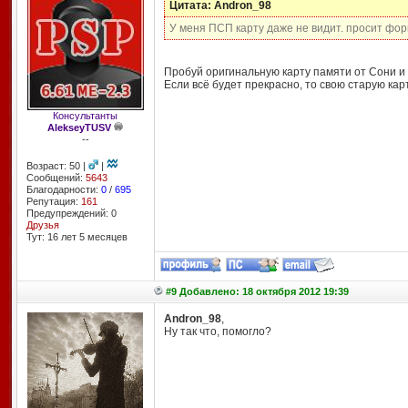
Цитата: Andron_98
У меня ПСП карту даже не видит. просит фор
Пробуй оригинальную карту памяти от Сони и
Если всё будет прекрасно, то свою старую кар
Консультанты
AlekseyTUSV
--
Возраст: 50 |
|
Сообщений:
5643
Благодарности:
0
/
695
Репутация:
161
Предупреждений: 0
Друзья
Тут: 16 лет 5 месяцев
#9 Добавлено: 18 октября 2012 19:39
Andron_98
,
Ну так что, помогло?