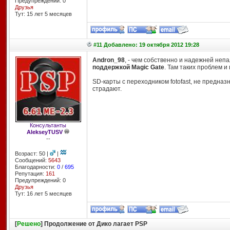
Предупреждений: 0
Друзья
Тут: 15 лет 5 месяцев
#11 Добавлено: 19 октября 2012 19:28
Andron_98
, - чем собственно и надежней не
поддержкой Magic Gate
. Там таких проблем и
SD-карты с переходником fotofast, не предна
страдают.
Консультанты
AlekseyTUSV
--
Возраст: 50 |
|
Сообщений:
5643
Благодарности:
0
/
695
Репутация:
161
Предупреждений: 0
Друзья
Тут: 16 лет 5 месяцев
[
Решено
] Продолжение от Дико лагает PSP