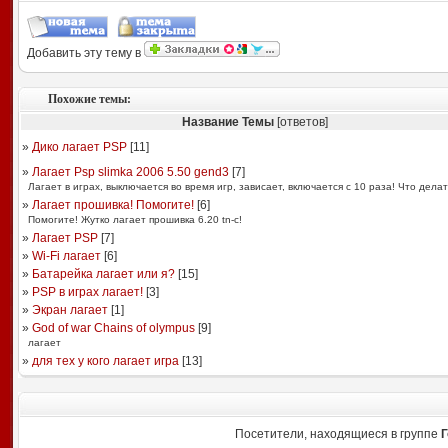
Добавить эту тему в
Похожие темы:
Название Темы
[ответов]
»
Дико лагает PSP
[
11
]
»
Лагает Psp slimka 2006 5.50 gend3
[
7
]
Лагает в играх, выключается во время игр, зависает, включается с 10 раза! Что дела
»
Лагает прошивка! Помогите!
[
6
]
Помогите! Жутко лагает прошивка 6.20 tn-c!
»
Лагает PSP
[
7
]
»
Wi-Fi лагает
[
6
]
»
Батарейка лагает или я?
[
15
]
»
PSP в играх лагает!
[
3
]
»
Экран лагает
[
1
]
»
God of war Chains of olympus
[
9
]
лагает
»
для тех у кого лагает игра
[
13
]
Посетители, находящиеся в группе
Г