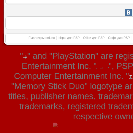
|
|
|
|
Flash игры onLine
Игры для PSP
Обои для PSP
Софт для PSP
"
" and "PlayStation" are re
Entertainment Inc. "
", PS
Computer Entertainment Inc. "
"Memory Stick Duo" logotype ar
titles, publisher names, tradema
trademarks, registered tradem
respective owner