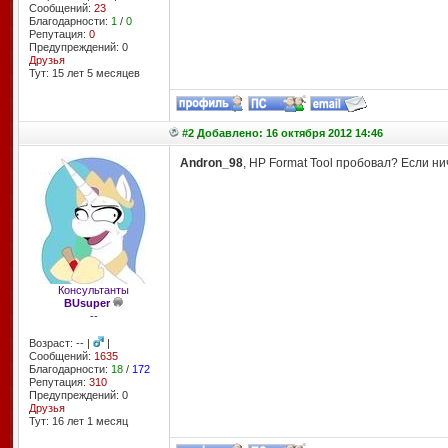
Сообщений:
23
Благодарности:
1
/
0
Репутация:
0
Предупреждений: 0
Друзья
Тут: 15 лет 5 месяцев
#2 Добавлено: 16 октября 2012 14:46
Andron_98
, HP Format Tool пробовал? Если нич
Консультанты
BUsuper
--
Возраст: -- |
|
Сообщений:
1635
Благодарности:
18
/
172
Репутация:
310
Предупреждений: 0
Друзья
Тут: 16 лет 1 месяц