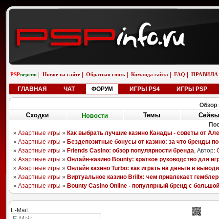
|
|
|
|
|
PSP
версия
Новое на сайте
Обратная связь
Команда сайта
FAQ
ПРАВИЛА
ГЛАВНАЯ
ЧАТ
ФОРУМ
ИГРЫ PS4
ИГРЫ PSP
Обзор 
Сходки
Темы
Сейв
Новости
Пос
»
Азартные игры
»
Как выбрать лучшие казино Канады - советы от Алек
»
Азартные игры
»
Бездепозитные бонусы от казино: за что бренды поо
»
Азартные игры
»
Friends Casino: обзор популярности бренда
, Автор:
»
Азартные игры
»
Онлайн-казино Bounty: краткое руководство для игро
»
Азартные игры
»
Онлайн казино Turbo: как играть на деньги в выводи .
»
Азартные игры
»
Виртуальное казино Brillx: чем привлекает гемблеро 
»
Азартные игры
»
Bounty Casino Online - популярный бренд с большой 
E-Mail: