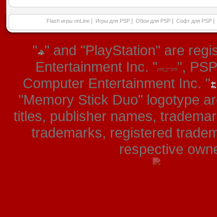
|
|
|
|
Flash игры onLine
Игры для PSP
Обои для PSP
Софт для PSP
"
" and "PlayStation" are re
Entertainment Inc. "
", PS
Computer Entertainment Inc. "
"Memory Stick Duo" logotype ar
titles, publisher names, tradema
trademarks, registered tradem
respective owner