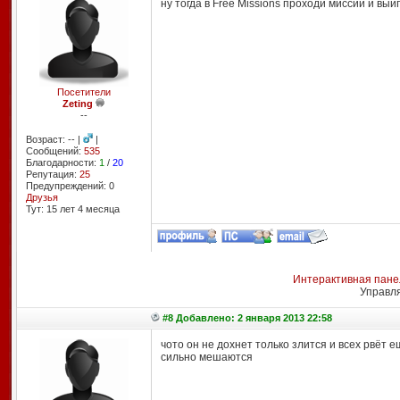
ну тогда в Free Missions проходи миссии и выи
Посетители
Zeting
--
Возраст: -- |
|
Сообщений:
535
Благодарности:
1
/
20
Репутация:
25
Предупреждений: 0
Друзья
Тут: 15 лет 4 месяцa
Интерактивная пане
Управл
#8 Добавлено: 2 января 2013 22:58
чото он не дохнет только злится и всех рвёт е
сильно мешаются