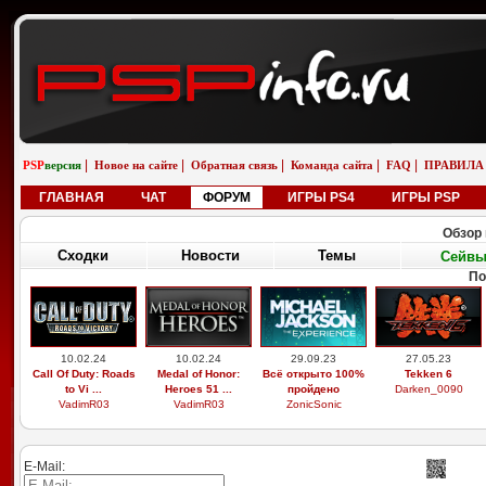
|
|
|
|
|
PSP
версия
Новое на сайте
Обратная связь
Команда сайта
FAQ
ПРАВИЛА
ГЛАВНАЯ
ЧАТ
ФОРУМ
ИГРЫ PS4
ИГРЫ PSP
Обзор 
Сходки
Новости
Темы
Сейв
По
10.02.24
10.02.24
29.09.23
27.05.23
Call Of Duty: Roads
Medal of Honor:
Всё открыто 100%
Tekken 6
to Vi ...
Heroes 51 ...
пройдено
Darken_0090
VadimR03
VadimR03
ZonicSonic
E-Mail: