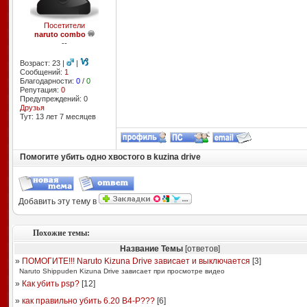
Посетители
naruto combo
--
Возраст: 23 |
|
Сообщений:
1
Благодарности:
0
/
0
Репутация:
0
Предупреждений: 0
Друзья
Тут: 13 лет 7 месяцев
Помогите убить одно хвостого в kuzina drive
Добавить эту тему в
Похожие темы:
Название Темы
[ответов]
»
ПОМОГИТЕ!!! Naruto Kizuna Drive зависает и выключается
[
3
]
Naruto Shippuden Kizuna Drive зависает при просмотре видео
»
Как убить psp?
[
12
]
»
как правильно убить 6.20 В4-Р???
[
6
]