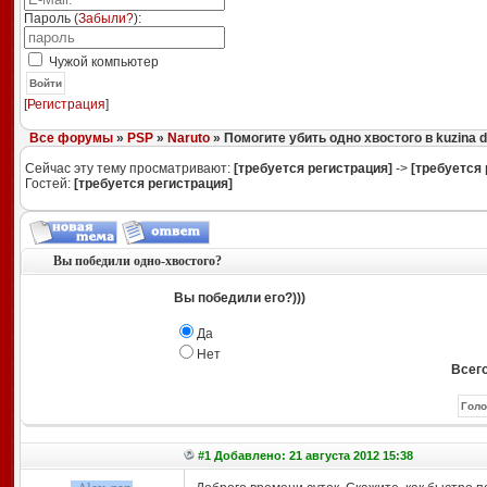
Пароль (
Забыли?
):
Чужой компьютер
Войти
[
Регистрация
]
Все форумы
»
PSP
»
Naruto
» Помогите убить одно хвостого в kuzina d
Сейчас эту тему просматривают:
[требуется регистрация]
->
[требуется 
Гостей:
[требуется регистрация]
Вы победили одно-хвостого?
Вы победили его?)))
Да
Нет
Всего
#1 Добавлено: 21 августа 2012 15:38