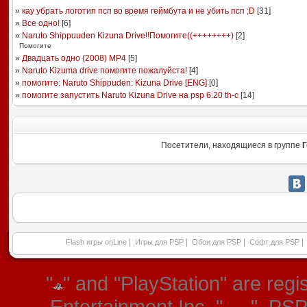
»
кау убрать логотип псп во время геймбута и не убить псп ;D
[
31
]
»
Все одно!
[
6
]
»
Naruto Shippuuden Kizuna Drive!!Помогите((++++++++)
[
2
]
Помогите
»
Двадцать одно (2008) MP4
[
5
]
»
Naruto Kizuma drive помогите пожалуйста!
[
4
]
»
помогите: Naruto Shippuden: Kizuna Drive [ENG]
[
0
]
»
помогите запустить Naruto Kizuna Drive на psp 6.20 th-c
[
14
]
Посетители, находящиеся в группе
Г
|
|
|
|
Flash игры onLine
Игры для PSP
Обои для PSP
Софт для PSP
"
" and "PlayStation" are re