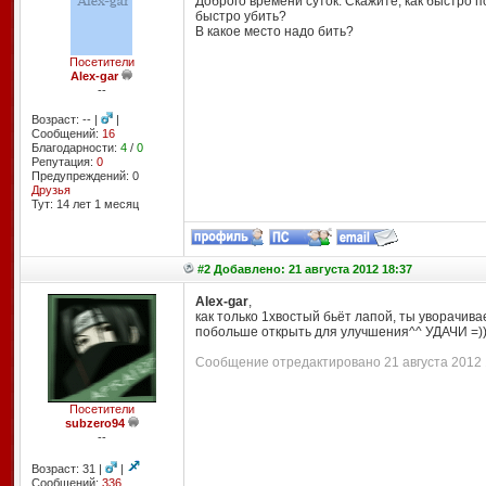
Доброго времени суток. Скажите, как быстро по
быстро убить?
В какое место надо бить?
Посетители
Alex-gar
--
Возраст: -- |
|
Сообщений:
16
Благодарности:
4
/
0
Репутация:
0
Предупреждений: 0
Друзья
Тут: 14 лет 1 месяц
#2 Добавлено: 21 августа 2012 18:37
Alex-gar
,
как только 1хвостый бьёт лапой, ты уворачива
побольше открыть для улучшения^^ УДАЧИ =
)
Сообщение отредактировано 21 августа 2012 1
Посетители
subzero94
--
Возраст: 31 |
|
Сообщений:
336