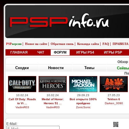
|
|
|
|
|
PSP
версия
Новое на сайте
Обратная связь
Команда сайта
FAQ
ПРАВИЛА
ГЛАВНАЯ
ЧАТ
ФОРУМ
ИГРЫ PS4
ИГРЫ PSP
Обзор 
Сходки
Новости
Темы
Сейв
По
10.02.24
10.02.24
29.09.23
27.05.23
Call Of Duty: Roads
Medal of Honor:
Всё открыто 100%
Tekken 6
to Vi ...
Heroes 51 ...
пройдено
Darken_0090
VadimR03
VadimR03
ZonicSonic
E-Mail: