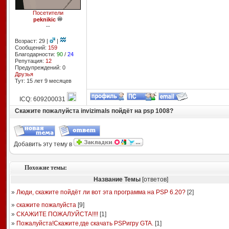
Посетители
peknikic
--
Возраст: 29 |
|
Сообщений:
159
Благодарности:
90
/
24
Репутация:
12
Предупреждений: 0
Друзья
Тут: 15 лет 9 месяцев
ICQ: 609200031
Скажите пожалуйста invizimals пойдёт на psp 1008?
Добавить эту тему в
Похожие темы:
Название Темы
[ответов]
»
Люди, скажите пойдёт ли вот эта программа на PSP 6.20?
[
2
]
»
скажите пожалуйста
[
9
]
»
СКАЖИТЕ ПОЖАЛУЙСТА!!!!
[
1
]
»
Пожалуйста!Скажите,где скачать PSPигру GTA.
[
1
]