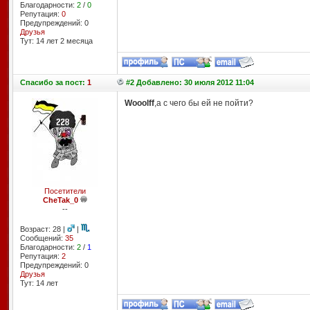
Благодарности:
2
/
0
Репутация:
0
Предупреждений: 0
Друзья
Тут: 14 лет 2 месяцa
Спасибо
за пост:
1
#2 Добавлено: 30 июля 2012 11:04
Wooolff
,а с чего бы ей не пойти?
Посетители
CheTak_0
--
Возраст: 28 |
|
Сообщений:
35
Благодарности:
2
/
1
Репутация:
2
Предупреждений: 0
Друзья
Тут: 14 лет