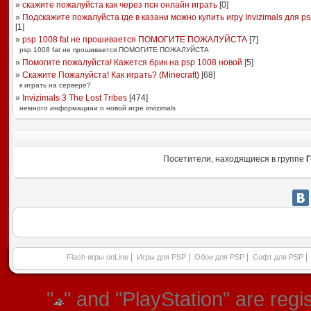
»
скажите пожалуйста как через псн онлайн играть
[
0
]
»
Подскажите пожалуйста где в казани можно купить игру Invizimals для psp 
[
1
]
»
psp 1008 fat не прошивается ПОМОГИТЕ ПОЖАЛУЙСТА
[
7
]
psp 1008 fat не прошивается ПОМОГИТЕ ПОЖАЛУЙСТА
»
Помогите пожалуйста! Кажется брик на psp 1008 новой
[
5
]
»
Скажите Пожалуйста! Как играть? (Minecraft)
[
68
]
к играть на сервере?
»
Invizimals 3 The Lost Tribes
[
474
]
немного информациии о новой игре invizimals
Посетители, находящиеся в группе
Г
|
|
|
|
Flash игры onLine
Игры для PSP
Обои для PSP
Софт для PSP
"
" and "PlayStation" are re