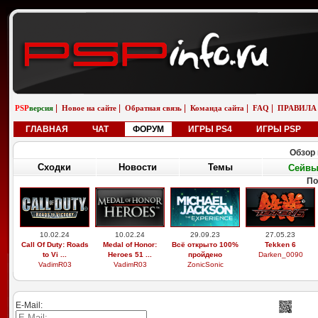
|
|
|
|
|
PSP
версия
Новое на сайте
Обратная связь
Команда сайта
FAQ
ПРАВИЛА
ГЛАВНАЯ
ЧАТ
ФОРУМ
ИГРЫ PS4
ИГРЫ PSP
Обзор 
Сходки
Новости
Темы
Сейв
По
10.02.24
10.02.24
29.09.23
27.05.23
Call Of Duty: Roads
Medal of Honor:
Всё открыто 100%
Tekken 6
to Vi ...
Heroes 51 ...
пройдено
Darken_0090
VadimR03
VadimR03
ZonicSonic
E-Mail: