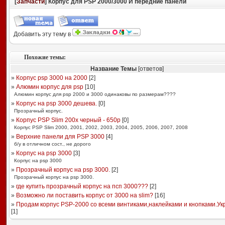
[
Запчасти
] Корпус для PSP 2000/3000 И передние панели
Добавить эту тему в
Похожие темы:
Название Темы
[ответов]
»
Корпус psp 3000 на 2000
[
2
]
»
Алюмин корпус для psp
[
10
]
Алюмин корпус для psp 2000 и 3000 одинаковы по размерам????
»
Корпус на psp 3000 дешева.
[
0
]
Прозрачный корпус.
»
Корпус PSP Slim 200x черный - 650р
[
0
]
Корпус PSP Slim 2000, 2001, 2002, 2003, 2004, 2005, 2006, 2007, 2008
»
Верхние панели для PSP 3000
[
4
]
б/у в отличном сост., не дорого
»
Корпус на psp 3000
[
3
]
Корпус на psp 3000
»
Прозрачный корпус на psp 3000.
[
2
]
Прозрачный корпус на psp 3000.
»
где купить прозрачный корпус на псп 3000???
[
2
]
»
Возможно ли поставить корпус от 3000 на slim?
[
16
]
»
Продам корпус PSP-2000 со всеми винтиками,наклейками и кнопками.Ук
[
1
]