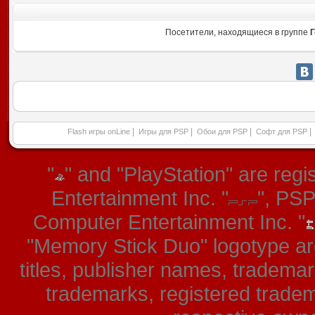
Посетители, находящиеся в группе
Г
|
|
|
|
Flash игры onLine
Игры для PSP
Обои для PSP
Софт для PSP
"
" and "PlayStation" are re
Entertainment Inc. "
", PS
Computer Entertainment Inc. "
"Memory Stick Duo" logotype ar
titles, publisher names, tradema
trademarks, registered tradem