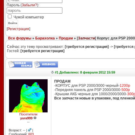
Пароль (
Забыли?
):
Чужой компьютер
Войти
[
Регистрация
]
Все форумы
»
Барахолка
»
Продам
» [
Запчасти
] Корпус для PSP 200
Сейчас эту тему просматривают:
[требуется регистрация]
->
[требуется 
Гостей:
[требуется регистрация]
#1 Добавлено: 8 февраля 2012 15:59
ПРОДАМ
-КОРПУС для PSP 2000/3000 черный-
1200р
-Передняя панель для PSP 2000/3000-
500р
-Крышки АКБ черные для 1000/2000/3000-
300
Все запчасти новые в упаковке, под пленкой
Посетители
yura999
--
Возраст: -- |
|
Сообщений:
603