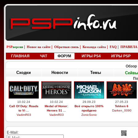
|
|
|
|
|
PSP
версия
Новое на сайте
Обратная связь
Команда сайта
FAQ
ПРАВИЛА
ГЛАВНАЯ
ЧАТ
ФОРУМ
ИГРЫ PS4
ИГРЫ PSP
Обзор 
Сходки
Новости
Темы
Сейв
По
10.02.24
10.02.24
29.09.23
27.05.23
Call Of Duty: Roads
Medal of Honor:
Всё открыто 100%
Tekken 6
to Vi ...
Heroes 51 ...
пройдено
Darken_0090
VadimR03
VadimR03
ZonicSonic
E-Mail: