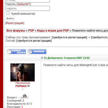
Пароль (
Забыли?
):
Чужой компьютер
Войти
[
Регистрация
]
Все форумы
»
PSP
»
Коды к играм для PSP
» Помогите найти читы для
Сейчас эту тему просматривают:
[требуется регистрация]
->
[требуется 
Гостей:
[требуется регистрация]
#1 Добавлено: 9 апреля 2007 13:52
Помогите найти читы для MidnightClub 3 dub а
Посетители
PSPMAN
--
Возраст: -- |
|
Сообщений:
2
Благодарности:
0
/
0
Репутация:
1