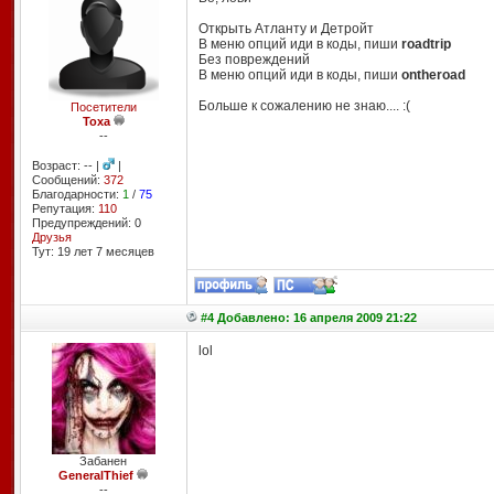
Открыть Атланту и Детройт
В меню опций иди в коды, пиши
roadtrip
Без повреждений
В меню опций иди в коды, пиши
ontheroad
Больше к сожалению не знаю.... :(
Посетители
Toxa
--
Возраст: -- |
|
Сообщений:
372
Благодарности:
1
/
75
Репутация:
110
Предупреждений: 0
Друзья
Тут: 19 лет 7 месяцев
#4 Добавлено: 16 апреля 2009 21:22
lol
Забанен
GeneralThief
--