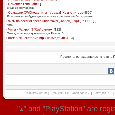
»
Помогите клип найти
[
0
]
нигде не могу найти)
»
Создадим CWCheats читы на заказ! [Новые читеры]
[
806
]
По возможности будем делать читы на игры, которые Вы попросите
»
читы на need for speed undercover ,карбон,шифт ,на PSP!
[
8
]
читы
»
Читы к Patapon 3 [Rus] самому.
[
122
]
Тема для тех,кому нужны читы для Patapon 3.
»
помогите некоторые игры не видят читы
[
14
]
Посетители, находящиеся в группе
Г
|
|
|
|
Flash игры onLine
Игры для PSP
Обои для PSP
Софт для PSP
"
" and "PlayStation" are re