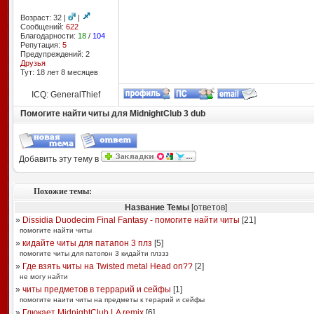
Возраст: 32 |
|
Сообщений:
622
Благодарности:
18
/
104
Репутация:
5
Предупреждений: 2
Друзья
Тут: 18 лет 8 месяцев
ICQ: GeneralThief
Помогите найти читы для MidnightClub 3 dub
Добавить эту тему в
Похожие темы:
Название Темы
[ответов]
»
Dissidia Duodecim Final Fantasy - помогите найти читы
[
21
]
помогите найти читы
»
кидайте читы для патапон 3 плз
[
5
]
помогите читы для патопон 3 кидайти плззз
»
Где взять читы на Twisted metal Head on??
[
2
]
не могу найти
»
читы предметов в террарий и сейфы
[
1
]
помогите наити читы на предметы к терарий и сейфы
»
Глюкает MidnightClub LA remix
[
6
]