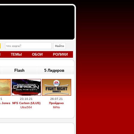
Ы
ТЕМЫ
ОБОИ
РОЛИКИ
Flash
5 Лидеров
21
23.10.21
26.07.21
a Jones
NFS Carbon (ULUS)
Пройдено
Ultra564
MrNo