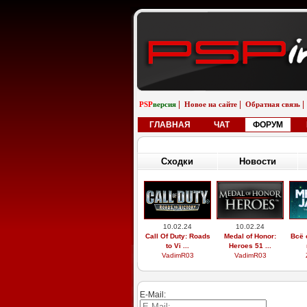
|
|
|
PSP
версия
Новое на сайте
Обратная связь
ГЛАВНАЯ
ЧАТ
ФОРУМ
Сходки
Новости
10.02.24
10.02.24
Call Of Duty: Roads
Medal of Honor:
Всё 
to Vi ...
Heroes 51 ...
VadimR03
VadimR03
E-Mail: