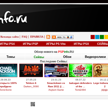
|
|
|
Команда сайта
FAQ
ПРАВИЛА
ИГРЫ PS4
ИГРЫ PSP
ИГРЫ PS Vita
ИГРЫ PSX
СЕЙВ
Обзор нового на
PSP
info
.RU
Темы
Обои
Видеоролики
Сейвы
Последние Сейвы:
29.09.23
27.05.23
23.01.23
08.07.22
16.12.
открыто 100%
Tekken 6
Smackdown vs
bakugan defenders
Lego Indian
пройдено
Darken_0090
Raw 2011 || ...
of the ...
2
ZonicSonic
Asylum Game
Tomi2494
jkjkjjijc