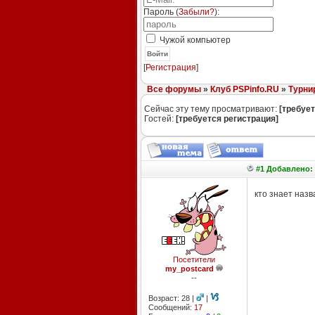
Пароль (
Забыли?
):
Чужой компьютер
Войти
[
Регистрация
]
Все форумы
»
Клуб PSPinfo.RU
»
Турни
Сейчас эту тему просматривают:
[требует
Гостей:
[требуется регистрация]
#1 Добавлено: 
кто знает назв
Посетители
my_postcard
--
Возраст: 28 |
|
Сообщений:
17