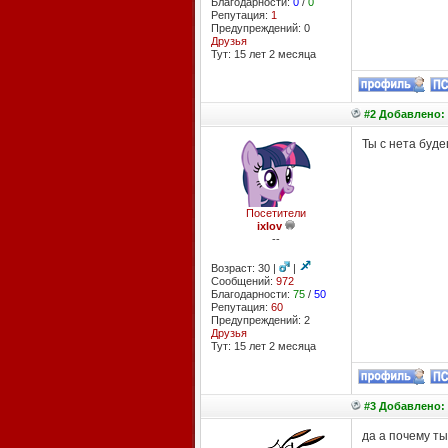
Благодарности:
0
/
0
Репутация:
1
Предупреждений: 0
Друзья
Тут: 15 лет 2 месяцa
#2 Добавлено: 
Ты с нета буде
Посетители
ixlov
--
Возраст: 30 |
|
Сообщений:
972
Благодарности:
75
/
50
Репутация:
60
Предупреждений: 2
Друзья
Тут: 15 лет 2 месяцa
#3 Добавлено: 
да а почему ты