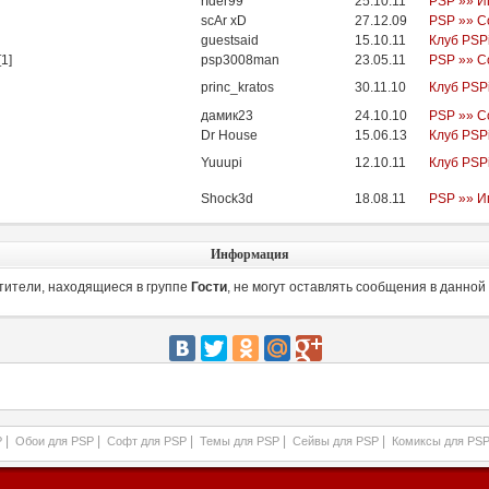
rIder99
25.10.11
PSP »» И
scAr xD
27.12.09
PSP »» С
guestsaid
15.10.11
Клуб PSP
[
1
]
psp3008man
23.05.11
PSP »» С
princ_kratos
30.11.10
Клуб PSP
дамик23
24.10.10
PSP »» С
Dr House
15.06.13
Клуб PSP
Yuuupi
12.10.11
Клуб PSP
Shock3d
18.08.11
PSP »» И
Информация
тители, находящиеся в группе
Гости
, не могут оставлять сообщения в данной
|
|
|
|
|
P
Обои для PSP
Софт для PSP
Темы для PSP
Сейвы для PSP
Комиксы для PS