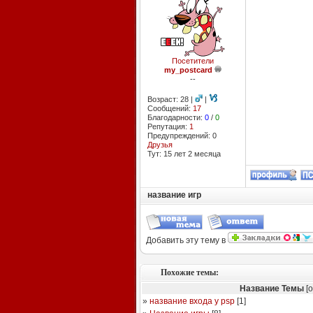
Посетители
my_postcard
--
Возраст: 28 |
|
Сообщений:
17
Благодарности:
0
/
0
Репутация:
1
Предупреждений: 0
Друзья
Тут: 15 лет 2 месяцa
название игр
Добавить эту тему в
Похожие темы:
Название Темы
[о
»
название входа у psp
[
1
]