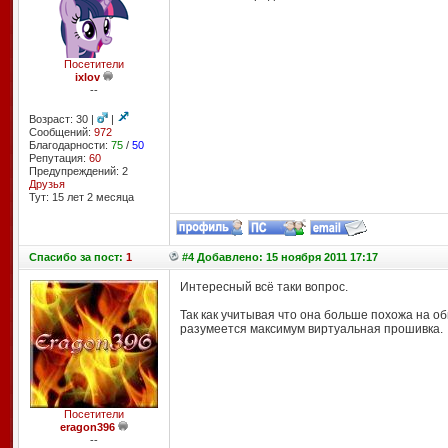
Посетители
ixlov
--
Возраст: 30 |
|
Сообщений:
972
Благодарности:
75
/
50
Репутация:
60
Предупреждений: 2
Друзья
Тут: 15 лет 2 месяцa
Спасибо
за пост:
1
#4 Добавлено: 15 ноября 2011 17:17
Интересный всё таки вопрос.
Так как учитывая что она больше похожа на о
разумеется максимум виртуальная прошивка.
Посетители
eragon396
--