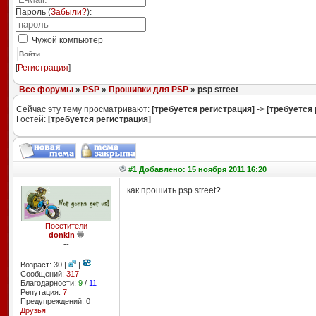
Пароль (
Забыли?
):
Чужой компьютер
Войти
[
Регистрация
]
Все форумы
»
PSP
»
Прошивки для PSP
» psp street
Сейчас эту тему просматривают:
[требуется регистрация]
->
[требуется 
Гостей:
[требуется регистрация]
#1 Добавлено: 15 ноября 2011 16:20
как прошить psp street?
Посетители
donkin
--
Возраст: 30 |
|
Сообщений:
317
Благодарности:
9
/
11
Репутация:
7
Предупреждений: 0
Друзья