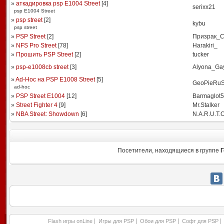
»
аткадировка psp Е1004 Street
[
4
]
serixx21
psp Е1004 Street
»
psp street
[
2
]
kybu
psp street
»
PSP Street
[
2
]
Призрак_
»
NFS Pro Street
[
78
]
Harakiri_
»
Прошить PSP Street
[
2
]
tucker
»
psp-e1008cb street
[
3
]
Alyona_Ga
»
Ad-Hoc на PSP E1008 Street
[
5
]
GeoPieRu
ad-hoc
»
PSP Street E1004
[
12
]
Barmaglot
»
Street Fighter 4
[
9
]
Mr.Stalker
»
NBA Street: Showdown
[
6
]
N.A.R.U.T.O
Посетители, находящиеся в группе
Г
|
|
|
|
Flash игры onLine
Игры для PSP
Обои для PSP
Софт для PSP