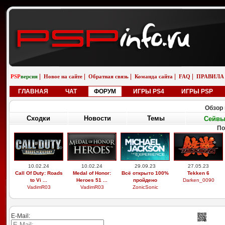
|
|
|
|
|
PSP
версия
Новое на сайте
Обратная связь
Команда сайта
FAQ
ПРАВИЛА
ГЛАВНАЯ
ЧАТ
ФОРУМ
ИГРЫ PS4
ИГРЫ PSP
Обзор 
Сходки
Новости
Темы
Сейв
По
10.02.24
10.02.24
29.09.23
27.05.23
Call Of Duty: Roads
Medal of Honor:
Всё открыто 100%
Tekken 6
to Vi ...
Heroes 51 ...
пройдено
Darken_0090
VadimR03
VadimR03
ZonicSonic
E-Mail: