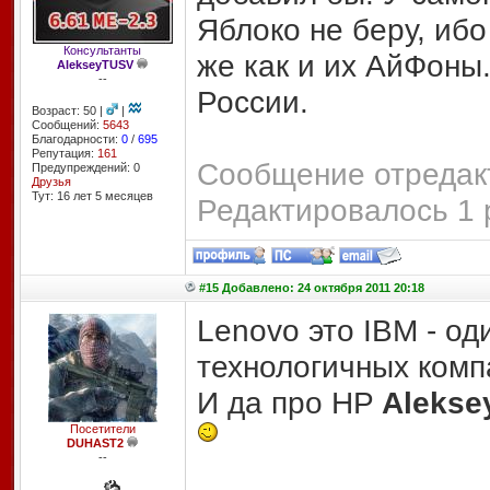
Яблоко не беру, ибо
Консультанты
же как и их АйФоны.
AlekseyTUSV
--
России.
Возраст: 50 |
|
Сообщений:
5643
Благодарности:
0
/
695
Репутация:
161
Сообщение отредакт
Предупреждений: 0
Друзья
Тут: 16 лет 5 месяцев
Редактировалось 1 
#15 Добавлено: 24 октября 2011 20:18
Lenovo это IBM - од
технологичных ком
И да про HP
Aleks
Посетители
DUHAST2
--