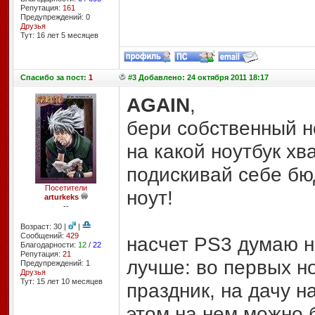
Репутация:
161
Предупреждений: 0
Друзья
Тут: 16 лет 5 месяцев
Спасибо
за пост:
1
#3 Добавлено: 24 октября 2011 18:17
AGAIN
,
бери собственный н
на какой ноутбук х
подискивай себе б
Посетители
ноут!
arturkeks
--
Возраст: 30 |
|
Сообщений:
429
насчет PS3 думаю не
Благодарности:
12
/
22
Репутация:
21
лучше: во первых но
Предупреждений: 1
Друзья
Тут: 15 лет 10 месяцев
праздник, на дачу н
этом на нем можно 