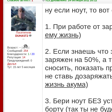
Спасибо
за пост:
1
#13 Добавлено: 24 октября 2011 20:12
ну если ноут, то во
1. При работе от з
ему жизнь)
Посетители
DUHAST2
--
Возраст: -- |
|
2. Если знаешь что 
Сообщений:
254
Благодарности:
1
/
20
заряжен на 50%, а 
Репутация:
14
Предупреждений: 0
Друзья
сносить, показать п
Тут: 15 лет 5 месяцев
не ставь дозаряжат
жизнь акума)
3. Бери ноут БЕЗ ус
борту
(так ты не бу