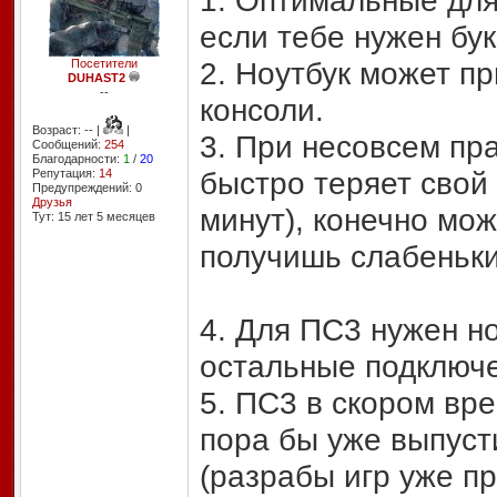
1. Оптимальные для 
если тебе нужен бу
2. Ноутбук может п
Посетители
DUHAST2
--
консоли.
Возраст: -- |
|
3. При несовсем пр
Сообщений:
254
Благодарности:
1
/
20
быстро теряет свой 
Репутация:
14
Предупреждений: 0
Друзья
минут), конечно мож
Тут: 15 лет 5 месяцев
получишь слабеньк
4. Для ПС3 нужен н
остальные подключе
5. ПС3 в скором вре
пора бы уже выпуст
(разрабы игр уже пр