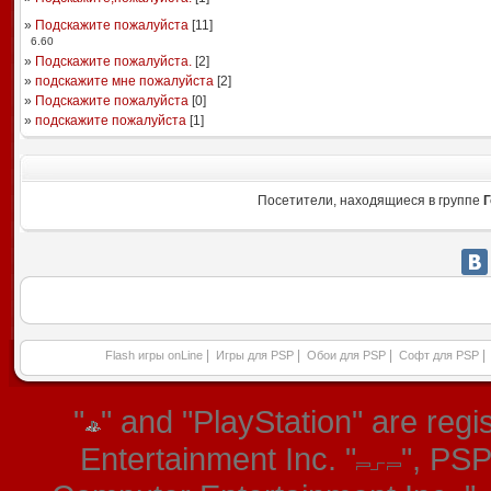
»
Подскажите пожалуйста
[
11
]
6.60
»
Подскажите пожалуйста.
[
2
]
»
подскажите мне пожалуйста
[
2
]
»
Подскажите пожалуйста
[
0
]
»
подскажите пожалуйста
[
1
]
Посетители, находящиеся в группе
Г
|
|
|
|
Flash игры onLine
Игры для PSP
Обои для PSP
Софт для PSP
"
" and "PlayStation" are re
Entertainment Inc. "
", PS