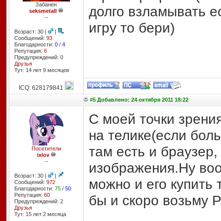
Забанен
долго взламывать ес
seksmetall
--
игру то бери)
Возраст: 30 |
|
Сообщений:
93
Благодарности:
0
/
4
Репутация:
6
Предупреждений: 0
Друзья
Тут: 14 лет 9 месяцев
ICQ: 628179841
#5 Добавлено: 24 октября 2011 18:22
С моей точки зрени
на телике(если бол
там есть и браузер, 
Посетители
ixlov
--
изображения.Ну воо
Возраст: 30 |
|
можно и его купить 
Сообщений:
972
Благодарности:
75
/
50
Репутация:
60
бы и скоро возьму 
Предупреждений: 2
Друзья
Тут: 15 лет 2 месяцa