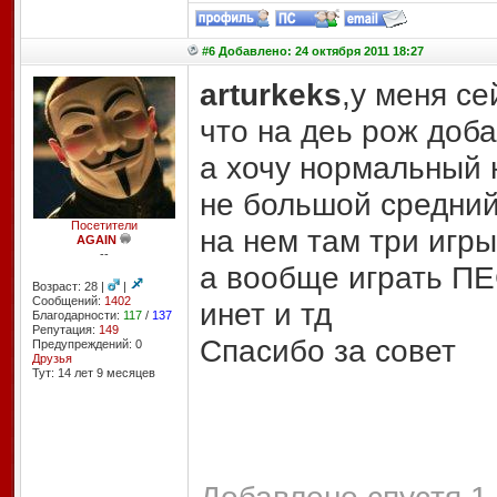
#6 Добавлено: 24 октября 2011 18:27
arturkeks
,у меня с
что на деь рож доба
а хочу нормальный 
не большой средний 
Посетители
на нем там три игр
AGAIN
--
а вообще играть ПЕ
Возраст: 28 |
|
Сообщений:
1402
инет и тд
Благодарности:
117
/
137
Репутация:
149
Спасибо за совет
Предупреждений: 0
Друзья
Тут: 14 лет 9 месяцев