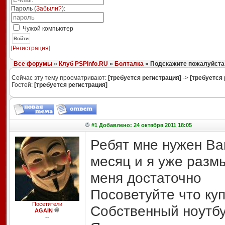
Пароль (
Забыли?
):
Чужой компьютер
Войти
[
Регистрация
]
Все форумы
»
Клуб PSPinfo.RU
»
Болталка
» Подскажите пожалуйста
Сейчас эту тему просматривают:
[требуется регистрация]
->
[требуется 
Гостей:
[требуется регистрация]
#1 Добавлено: 24 октября 2011 18:05
Ребят мне нужен Ва
месяц и я уже размы
меня достаточно
Посоветуйте что ку
Посетители
Собственный ноутбук
AGAIN
--