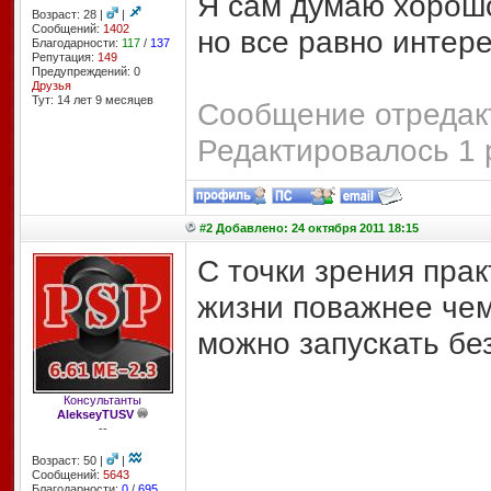
Я сам думаю хорошо
Возраст: 28 |
|
Сообщений:
1402
но все равно интер
Благодарности:
117
/
137
Репутация:
149
Предупреждений: 0
Друзья
Тут: 14 лет 9 месяцев
Сообщение отредакт
Редактировалось 1 
#2 Добавлено: 24 октября 2011 18:15
С точки зрения прак
жизни поважнее чем 
можно запускать бе
Консультанты
AlekseyTUSV
--
Возраст: 50 |
|
Сообщений:
5643
Благодарности:
0
/
695