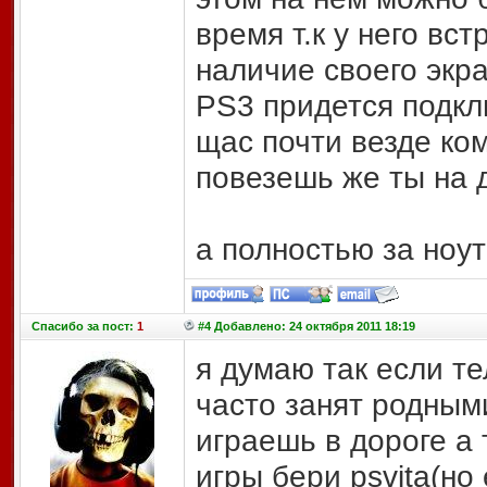
время т.к у него вс
наличие своего экра
PS3 придется подклю
щас почти везде ко
повезешь же ты на 
а полностью за ноут
Спасибо
за пост:
1
#4 Добавлено: 24 октября 2011 18:19
я думаю так если т
часто занят родным
играешь в дороге а 
игры бери psvita(но