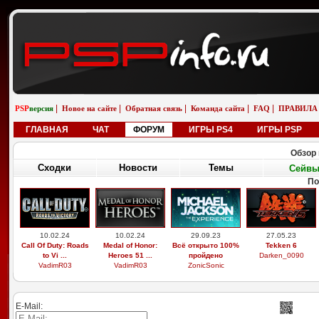
|
|
|
|
|
PSP
версия
Новое на сайте
Обратная связь
Команда сайта
FAQ
ПРАВИЛА
ГЛАВНАЯ
ЧАТ
ФОРУМ
ИГРЫ PS4
ИГРЫ PSP
Обзор 
Сходки
Новости
Темы
Сейв
По
10.02.24
10.02.24
29.09.23
27.05.23
Call Of Duty: Roads
Medal of Honor:
Всё открыто 100%
Tekken 6
to Vi ...
Heroes 51 ...
пройдено
Darken_0090
VadimR03
VadimR03
ZonicSonic
E-Mail: