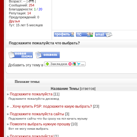
Возраст: -- |
|
Сообщений:
254
Благодарности:
1
/
20
Репутация:
14
Предупреждений: 0
Друзья
Тут: 15 лет 5 месяцев
Подскажите пожалуйста что выбрать?
Добавить эту тему в
Похожие темы:
Название Темы
[ответов]
»
Подскажите пожалуйста
[
11
]
Подскажите пожалуйста дисковод
»
...Хочу купить PSP: подскажите какую выбрать?
[
23
]
»
Подскажите пожалуйста сайты
[
3
]
Подскажите сайты что бы сразу на псп качать музыку
»
Помогите выбрать нужную прошву
[
10
]
Вот не могу никак выбрать
»
Подскажите,пожалуйста!
[
1
]