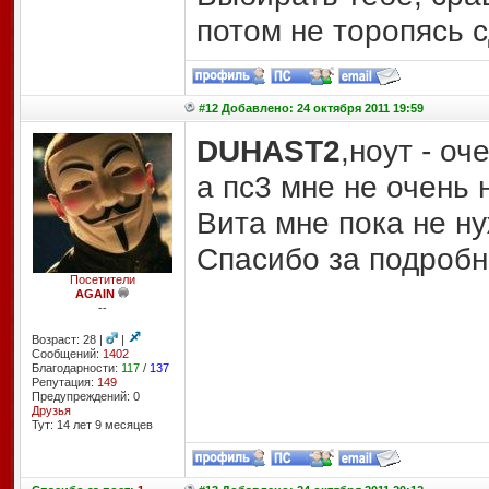
потом не торопясь 
#12 Добавлено: 24 октября 2011 19:59
DUHAST2
,ноут - оч
а пс3 мне не очень 
Вита мне пока не н
Спасибо за подробн
Посетители
AGAIN
--
Возраст: 28 |
|
Сообщений:
1402
Благодарности:
117
/
137
Репутация:
149
Предупреждений: 0
Друзья
Тут: 14 лет 9 месяцев