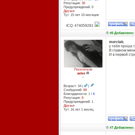
Репутация:
35
Предупреждений: 0
Друзья
Тут: 15 лет 10 месяцев
ICQ: 474059281
#6 Добавлено: 
morclab
,
у тебя проша 
В главном меню
И в первой стр
Посетители
aeles
--
Возраст: 34 |
|
Сообщений:
99
Благодарности:
1
/
4
Репутация:
8
Предупреждений: 1
Друзья
Тут: 16 лет 1 месяц
#7 Добавлено: 