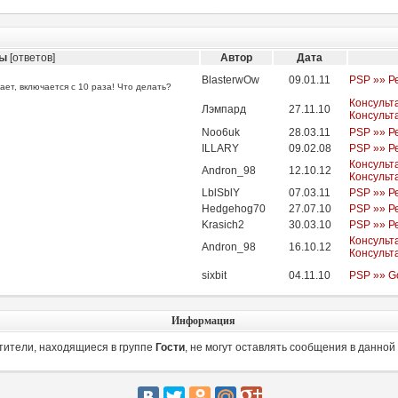
мы
[ответов]
Автор
Дата
BlasterwOw
09.01.11
PSP »» Р
ает, включается с 10 раза! Что делать?
Консульт
Лэмпард
27.11.10
Консульт
Noo6uk
28.03.11
PSP »» Р
ILLARY
09.02.08
PSP »» Р
Консульт
Andron_98
12.10.12
Консульт
LblSblY
07.03.11
PSP »» Р
Hedgehog70
27.07.10
PSP »» Р
Krasich2
30.03.10
PSP »» Р
Консульт
Andron_98
16.10.12
Консульт
sixbit
04.11.10
PSP »» G
Информация
тители, находящиеся в группе
Гости
, не могут оставлять сообщения в данной