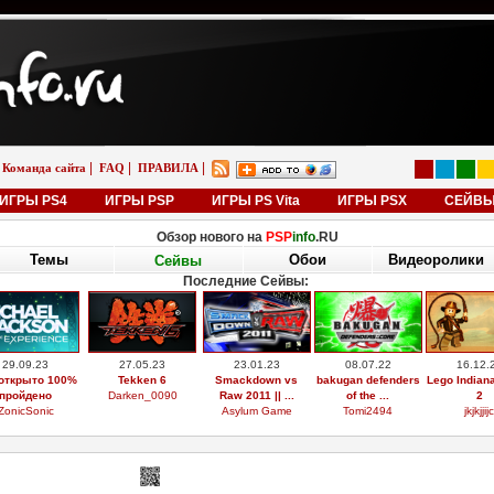
|
|
|
Команда сайта
FAQ
ПРАВИЛА
ИГРЫ PS4
ИГРЫ PSP
ИГРЫ PS Vita
ИГРЫ PSX
СЕЙВ
Обзор нового на
PSP
info
.RU
Темы
Сейвы
Видеоролики
Обои
Последние Обои:
01.01.26
01.01.26
01.01.26
23.05.25
18.02.
 9-5 универсал
saab 9-5 универсал
saab 9-5
Doomerwave
GTA: San A
aero
снег
универсал наклей
reyglan
ZonicSo
saabinside
saabinside
...
saabinside