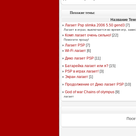
Похожие темы:
Название Те
»
Лагает Psp slimka 2006 5.50 gend3
[
7
]
Лагает в играх, выключается во время игр, завис
»
Комп лагает очень сильно!
[
22
]
Помогите прошу!
»
Лагает PSP
[
7
]
»
Wi-Fi лагает
[
6
]
»
Дико лагает PSP
[
11
]
»
Батарейка лагает или я?
[
15
]
»
PSP в играх лагает!
[
3
]
»
Экран лагает
[
1
]
»
Продолжение от Дико лагает PSP
[
10
]
»
God of war Chains of olympus
[
9
]
лагает
Посе