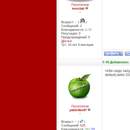
Посетители
morclab
--
Возраст: -- |
|
Сообщений:
2
Благодарности:
1
/
0
Репутация:
0
Предупреждений: 0
Друзья
Тут: 16 лет 6 месяцев
#5 Добавлено: 
тебе надо зап
default,либо 33
Посетители
yablo4ko97
--
Возраст: -- |
|
Сообщений:
525
Благодарности:
10
/
23