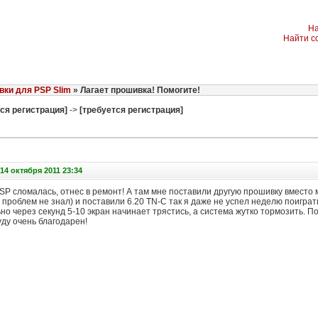
На
Найти с
ки для PSP Slim
» Лагает прошивка! Помогите!
ся регистрация]
->
[требуется регистрация]
14 октября 2011 23:34
P сломалась, отнес в ремонт! А там мне поставили другую прошивку вместо м
и проблем не знал) и поставили 6.20 TN-C так я даже не успел неделю поиграть
но через секунд 5-10 экран начинает трястись, а система жутко тормозить. П
ду очень благодарен!