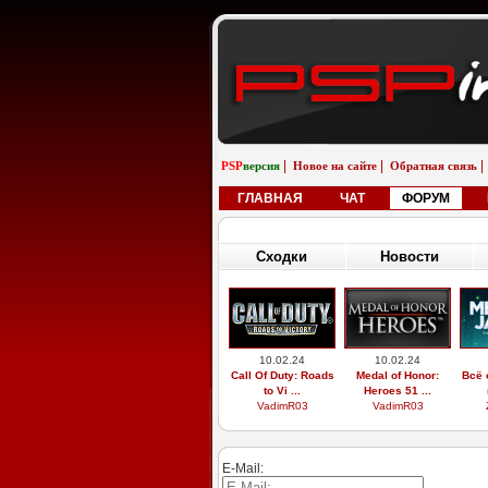
|
|
|
PSP
версия
Новое на сайте
Обратная связь
ГЛАВНАЯ
ЧАТ
ФОРУМ
Сходки
Новости
29.03.26
19.02.26
Выдающиеся
Бугатти вейрон
saab
звери, легоси ...
возле реки
M9xxsi
iosifreshetnik
E-Mail: