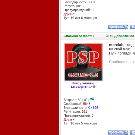
Благодарности:
1
/
0
Репутация:
0
Предупреждений: 0
Друзья
Тут: 16 лет 6 месяцев
Спасибо
за пост:
1
#2 Добавлено: 
morclab
, - по
на свой вкус.
Ну и погляди, 
Сообщение отр
Консультанты
AlekseyTUSV
--
Возраст: 50 |
|
Сообщений:
5643
Благодарности:
0
/
695
Репутация:
161
Предупреждений: 0
Друзья
Тут: 16 лет 5 месяцев