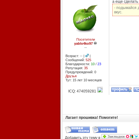
а еще сделать 
- подымайся д
вкус.
Посетители
yablo4ko97
--
Возраст: -- |
|
Сообщений:
525
Благодарности:
10
/
23
Репутация:
35
Предупреждений: 0
Друзья
Тут: 15 лет 10 месяцев
ICQ: 474059281
Лагает прошивка! Помогите!
Добавить эту тему в