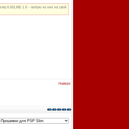
лку 6.60LME-1.6 - любую из них на свой
Наверх