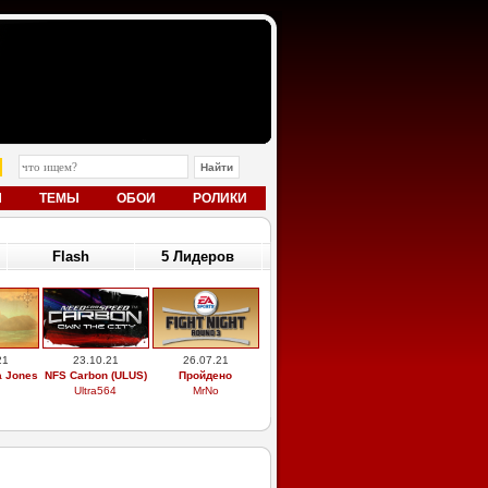
Ы
ТЕМЫ
ОБОИ
РОЛИКИ
Flash
5 Лидеров
25
23.09.23
23.09.23
ndreas
10 Доктор
11 Доктор и Эми
nic
rupo360
rupo360