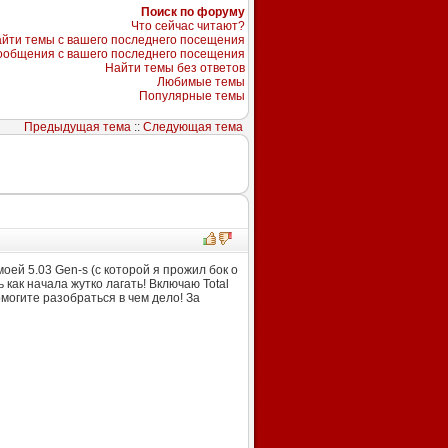
Поиск по форуму
Что сейчас читают?
йти темы с вашего последнего посещения
ообщения с вашего последнего посещения
Найти темы без ответов
Любимые темы
Популярные темы
Предыдущая тема
::
Следующая тема
оей 5.03 Gen-s (c которой я прожил бок о
 как начала жутко лагать! Включаю Total
омогите разобраться в чем дело! За