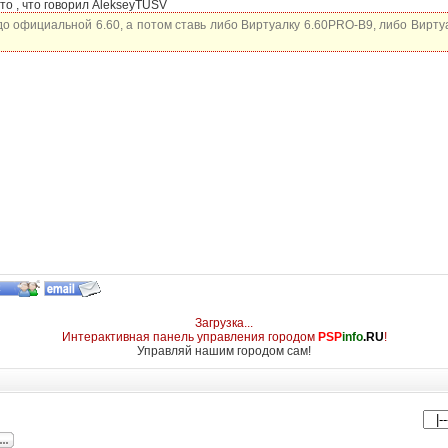
то , что говорил AlekseyTUSV
о официальной 6.60, а потом ставь либо Виртуалку 6.60PRO-B9, либо Виртуа
Загрузка...
Интерактивная панель управления городом
PSP
info
.RU
!
Управляй нашим городом сам!