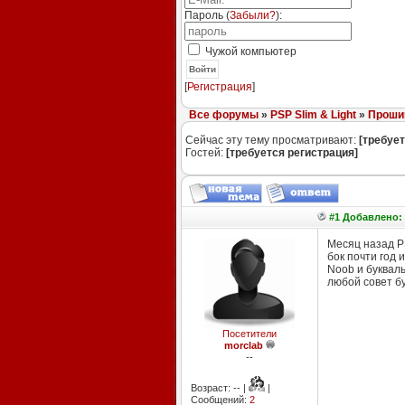
Пароль (
Забыли?
):
Чужой компьютер
Войти
[
Регистрация
]
Все форумы
»
PSP Slim & Light
»
Прошив
Сейчас эту тему просматривают:
[требует
Гостей:
[требуется регистрация]
#1 Добавлено: 
Месяц назад PS
бок почти год 
Noob и букваль
любой совет бу
Посетители
morclab
--
Возраст: -- |
|
Сообщений:
2