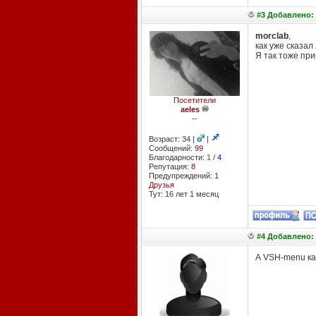
#3 Добавлено: 
morclab
,
как уже сказал
Я так тоже при
Посетители
aeles
--
Возраст: 34 |
|
Сообщений:
99
Благодарности:
1
/
4
Репутация:
8
Предупреждений: 1
Друзья
Тут: 16 лет 1 месяц
#4 Добавлено: 
А VSH-menu ка