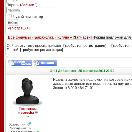
Пароль (
Забыли?
):
Чужой компьютер
Войти
[
Регистрация
]
Все форумы
»
Барахолка
»
Куплю
» [
Запчасти
] Нужны подложки для
Сейчас эту тему просматривают:
[требуется регистрация]
->
[требуется 
Гостей:
[требуется регистрация]
#1 Добавлено: 25 сентября 2011 21:10
Нужны 2 железные подложки, на которые прикл
адекватные деньги или поменяюсь на другие з
Звоните 8 910 484 71 01
Посетители
macgosha
--
Возраст: -- |
|
Сообщений:
62