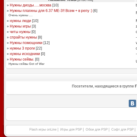
»
Нужны диоды......москва
[
10
]
»
Нужны плагины для 6.37 ME-3!! Всем + в репу :)
[
6
]
Очень нужны ....
»
нужны люди
[
10
]
»
Нужны игры
[
3
]
»
читы нужны
[
0
]
»
спрайты нужны
[
8
]
-
»
Нужны помощники
[
12
]
»
нужны 3 проги
[
22
]
»
нужны исходники
[
0
]
-
»
Нужны сейвы.
[
0
]
Нужны сейвы Got of War
Посетители, находящиеся в группе
Г
|
|
|
|
Flash игры onLine
Игры для PSP
Обои для PSP
Софт для PSP