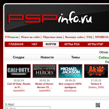
|
|
|
|
|
PSP
версия
Новое на сайте
Обратная связь
Команда сайта
FAQ
ПРАВИЛА
ГЛАВНАЯ
ЧАТ
ФОРУМ
ИГРЫ PS4
ИГРЫ PSP
Обзор 
Сходки
Новости
Темы
Сейв
По
10.02.24
10.02.24
29.09.23
27.05.23
Call Of Duty: Roads
Medal of Honor:
Всё открыто 100%
Tekken 6
to Vi ...
Heroes 51 ...
пройдено
Darken_0090
VadimR03
VadimR03
ZonicSonic
E-Mail: