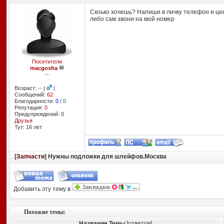
Скоько хочешь? Напиши в личку телефон и це
либо сам звони на мой номер
Посетители
macgosha
--
Возраст: -- |
|
Сообщений:
62
Благодарности:
0
/
0
Репутация:
0
Предупреждений: 0
Друзья
Тут: 16 лет
[
Запчасти
] Нужны подложки для шлейфов.Москва
Добавить эту тему в
Похожие темы:
Название Темы
[ответов]