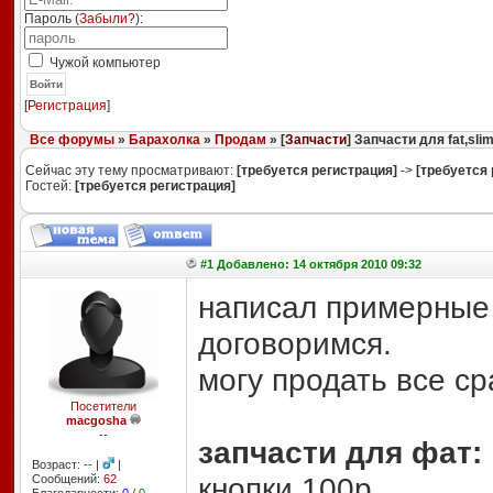
Пароль (
Забыли?
):
Чужой компьютер
Войти
[
Регистрация
]
Все форумы
»
Барахолка
»
Продам
» [
Запчасти
] Запчасти для fat,sli
Сейчас эту тему просматривают:
[требуется регистрация]
->
[требуется 
Гостей:
[требуется регистрация]
#1 Добавлено: 14 октября 2010 09:32
написал примерные 
договоримся.
могу продать все ср
Посетители
macgosha
--
запчасти для фат:
Возраст: -- |
|
кнопки 100р
Сообщений:
62