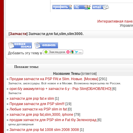
Интерактивная пане
Управл
[
Запчасти
] Запчасти для fat,slim,slim3000.
Добавить эту тему в
Похожие темы:
Название Темы
[ответов]
»
Продам запчасти на PSP FAt и Slim. Новые. [Москва]
[
291
]
Запчасти, аксессуары. Всё новое и в Москве. Возможна пересылка по России.
»
ориг.б/у аккамулятор + запчасти б.у - Psp Slim[ОБНОВЛЕНО]
[
6
]
Запчасти
»
запчасти для psp fat и slim
[
1
]
»
Продам запчасти для PSP slim!!!
[
19
]
»
Любые запчасти на PSP slim in fat
[
0
]
»
запчасти для psp fat,slim,3000, iphone
[
79
]
»
продам запчасти для PSP slim и Fat б\у Зеленоград
[
6
]
цены договорные
»
Запчасти для psp fat 1008 slim 2008 3008
[
1
]