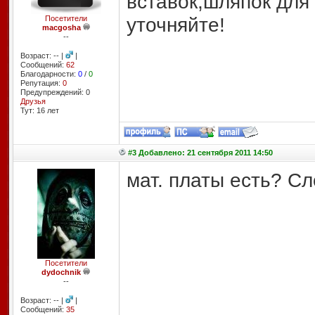
вставок,шляпок для
уточняйте!
Посетители
macgosha
--
Возраст: -- |
|
Сообщений:
62
Благодарности:
0
/
0
Репутация:
0
Предупреждений: 0
Друзья
Тут: 16 лет
#3 Добавлено: 21 сентября 2011 14:50
мат. платы есть? С
Посетители
dydochnik
--
Возраст: -- |
|
Сообщений:
35