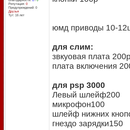
Благодарности:
0
/
0
Репутация:
0
Предупреждений: 0
Друзья
Тут: 16 лет
юмд приводы 10-12ш
для слим:
звкуовая плата 200
плата включения 20
для psp 3000
Левый шлейф200
микрофон100
шлейф нижних кноп
гнездо зарядки150