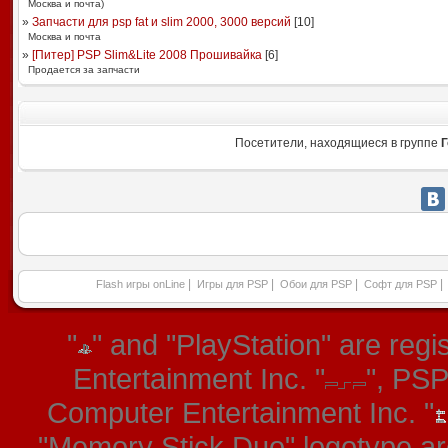
Москва и почта)
»
Запчасти для psp fat и slim 2000, 3000 версий
[
10
]
Москва и почта
»
[Питер] PSP Slim&Lite 2008 Прошивайка
[
6
]
Продается за запчасти
Посетители, находящиеся в группе
Г
|
|
|
|
Flash игры onLine
Игры для PSP
Обои для PSP
Софт для PSP
"
" and "PlayStation" are re
Entertainment Inc. "
", PS
Computer Entertainment Inc. "
"Memory Stick Duo" logotype ar