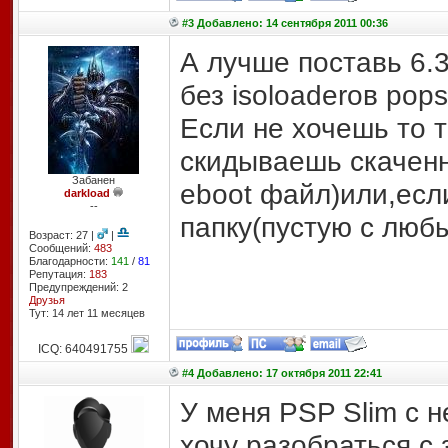
#3 Добавлено: 14 сентября 2011 00:36
А лучше поставь 6.3
без isoloaderов pop
Если не хочешь то 
скидываешь скаченн
Забанен
eboot файл)или,если
darkload
--
папку(пустую с люб
Возраст: 27 |
|
Сообщений:
483
Благодарности:
141
/
81
Репутация:
183
Предупреждений: 2
Друзья
Тут: 14 лет 11 месяцев
ICQ: 640491755
#4 Добавлено: 17 октября 2011 22:41
У меня PSP Slim с н
хочу разобраться с