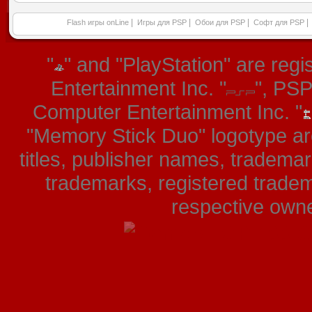
|
|
|
|
Flash игры onLine
Игры для PSP
Обои для PSP
Софт для PSP
"
" and "PlayStation" are re
Entertainment Inc. "
", PS
Computer Entertainment Inc. "
"Memory Stick Duo" logotype ar
titles, publisher names, tradema
trademarks, registered tradem
respective owner