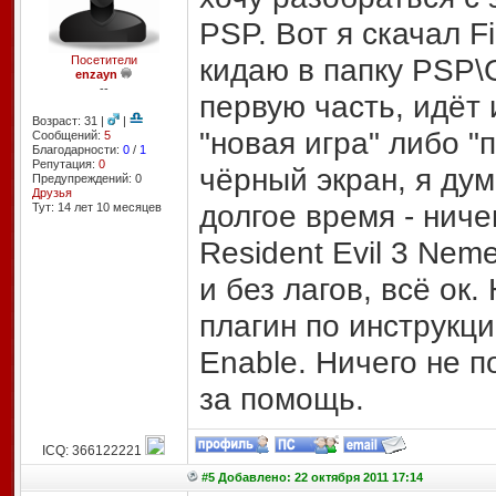
PSP. Вот я скачал Fi
кидаю в папку PSP\
Посетители
enzayn
--
первую часть, идёт
Возраст: 31 |
|
"новая игра" либо "
Сообщений:
5
Благодарности:
0
/
1
Репутация:
0
чёрный экран, я дум
Предупреждений: 0
Друзья
долгое время - ниче
Тут: 14 лет 10 месяцев
Resident Evil 3 Nem
и без лагов, всё ок
плагин по инструкци
Enable. Ничего не п
за помощь.
ICQ: 366122221
#5 Добавлено: 22 октября 2011 17:14