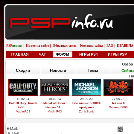
|
|
|
|
|
PSP
версия
Новое на сайте
Обратная связь
Команда сайта
FAQ
ПРАВИЛА
ГЛАВНАЯ
ЧАТ
ФОРУМ
ИГРЫ PS4
ИГРЫ PSP
Обзор 
Сходки
Новости
Темы
Сейв
По
10.02.24
10.02.24
29.09.23
27.05.23
Call Of Duty: Roads
Medal of Honor:
Всё открыто 100%
Tekken 6
to Vi ...
Heroes 51 ...
пройдено
Darken_0090
VadimR03
VadimR03
ZonicSonic
E-Mail: