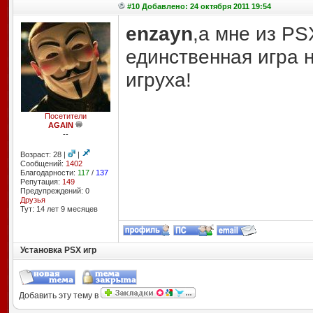
#10 Добавлено: 24 октября 2011 19:54
enzayn
,а мне из P
единственная игра 
игруха!
Посетители
AGAIN
--
Возраст: 28 |
|
Сообщений:
1402
Благодарности:
117
/
137
Репутация:
149
Предупреждений: 0
Друзья
Тут: 14 лет 9 месяцев
Установка PSX игр
Добавить эту тему в