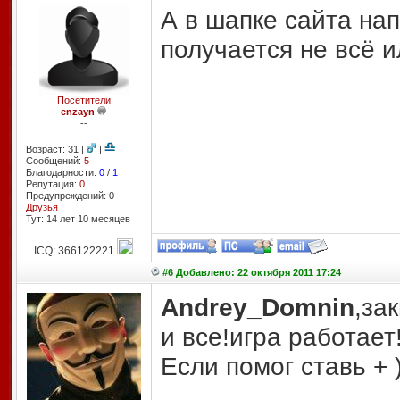
А в шапке сайта нап
получается не всё и
Посетители
enzayn
--
Возраст: 31 |
|
Сообщений:
5
Благодарности:
0
/
1
Репутация:
0
Предупреждений: 0
Друзья
Тут: 14 лет 10 месяцев
ICQ: 366122221
#6 Добавлено: 22 октября 2011 17:24
Andrey_Domnin
,за
и все!игра работает
Если помог ставь + )