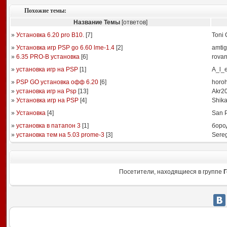
Похожие темы:
Название Темы
[ответов]
»
Установка 6.20 pro B10.
[
7
]
Toni 
»
Установка игр PSP go 6.60 lme-1.4
[
2
]
amtig
»
6.35 PRO-B установка
[
6
]
rova
»
установка игр на PSP
[
1
]
A_l_
»
PSP GO установка офф 6.20
[
6
]
horo
»
установка игр на Psp
[
13
]
Akr2
»
Установка игр на PSP
[
4
]
Shik
»
Установка
[
4
]
San 
»
установка в патапон 3
[
1
]
боро
»
установка тем на 5.03 prome-3
[
3
]
Sere
Посетители, находящиеся в группе
Г