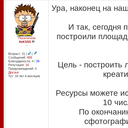
Ура, наконец на на
И так, сегодня
построили площадк
Посетители
XeKSSS
--
Возраст: 31 |
|
Сообщений:
458
Благодарности:
4
/
39
Цель - построить
Репутация:
16
Предупреждений: 0
креати
Друзья
Тут: 16 лет 6 месяцев
Ресурсы можете ис
10 чис
По окончанию
сфотографи