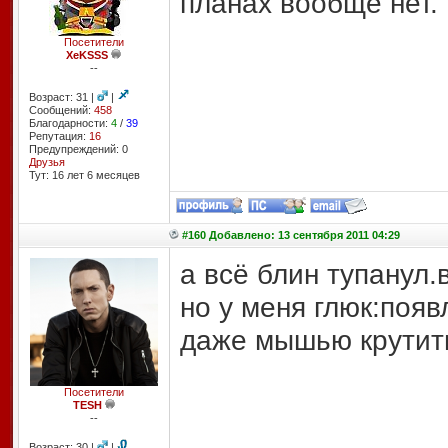
планах вообще нет.
Посетители
XeKSSS
--
Возраст: 31 |
|
Сообщений:
458
Благодарности:
4
/
39
Репутация:
16
Предупреждений: 0
Друзья
Тут: 16 лет 6 месяцев
#160 Добавлено: 13 сентября 2011 04:29
а всё блин тупанул.
но у меня глюк:появ
даже мышью крутить
Посетители
TESH
--
Возраст: 30 |
|