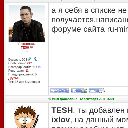
а я себя в списке н
получается.написано 
форуме сайта ru-min
Посетители
TESH
--
Возраст: 30 |
|
Сообщений:
242
Благодарности:
39
/
10
Репутация:
11
Предупреждений: 0
Друзья
Тут: 15 лет 6 месяцев
#159 Добавлено: 12 сентября 2011 15:01
TESH
, ты добавлен 
ixlov
, на данный мо