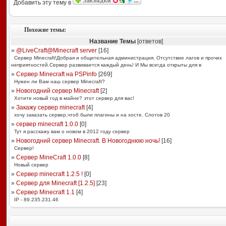
Добавить эту тему в
Похожие темы:
Название Темы
[ответов]
»
@LiveCraft@Minecraft server
[
16
]
Сервер Minecraft!Добрая и общительная администрация. Отсутствие лагов и прочих
неприятностей.Сервер развивается каждый день! И Мы всегда открыты для в
»
Сервер Minecraft на PSPinfo
[
269
]
Нужен ли Вам наш сервер Minecraft?
»
Новогодний сервер Minecraft
[
2
]
Хотите новый год в майне? этот сервер для вас!
»
Закажу сервер minecraft
[
4
]
хочу заказать сервер,чтоб были плагины и на хосте. Слотов 20
»
сервер minecraft 1.0.0
[
0
]
Тут я расскажу вам о новом в 2012 году сервер
»
Новогодний сервер Minecraft. В Новогоднюю ночь!
[
16
]
Сервер!
»
Сервер MineCraft 1.0.0
[
8
]
Новый сервер
»
Сервер minecraft 1.2.5 !
[
0
]
»
Сервер для Minecraft [1.2.5]
[
23
]
»
Сервер Minecraft 1.1
[
4
]
IP - 89.235.231.46