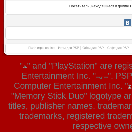
Посетители, находящиеся в группе
Г
|
|
|
|
Flash игры onLine
Игры для PSP
Обои для PSP
Софт для PSP
"
" and "PlayStation" are re
Entertainment Inc. "
", PS
Computer Entertainment Inc. "
"Memory Stick Duo" logotype ar
titles, publisher names, tradema
trademarks, registered tradem
respective owner