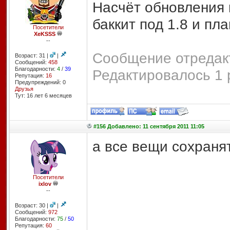
Насчёт обновления 
баккит под 1.8 и пла
Посетители
XeKSSS
--
Сообщение отредакт
Возраст: 31 |
|
Сообщений:
458
Благодарности:
4
/
39
Редактировалось 1 
Репутация:
16
Предупреждений: 0
Друзья
Тут: 16 лет 6 месяцев
#156 Добавлено: 11 сентября 2011 11:05
а все вещи сохранят
Посетители
ixlov
--
Возраст: 30 |
|
Сообщений:
972
Благодарности:
75
/
50
Репутация:
60