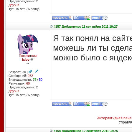
Предупреждений: 2
Друзья
Тут: 15 лет 2 месяцa
#157 Добавлено: 11 сентября 2011 19:27
Я так понял на сайт
можешь ли ты сдела
можно было с яндек
Посетители
ixlov
--
Возраст: 30 |
|
Сообщений:
972
Благодарности:
75
/
50
Репутация:
60
Предупреждений: 2
Друзья
Тут: 15 лет 2 месяцa
Интерактивная пане
Управл
#158 Добавлено: 12 сентября 2011 08:25