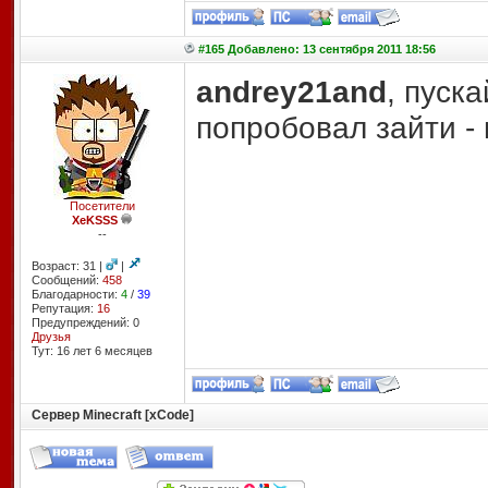
#165 Добавлено: 13 сентября 2011 18:56
andrey21and
, пуск
попробовал зайти - 
Посетители
XeKSSS
--
Возраст: 31 |
|
Сообщений:
458
Благодарности:
4
/
39
Репутация:
16
Предупреждений: 0
Друзья
Тут: 16 лет 6 месяцев
Сервер Minecraft [xCode]