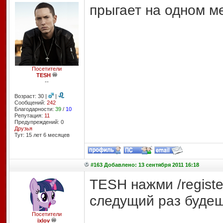
прыгает на одном м
Посетители
TESH
--
Возраст: 30 |
|
Сообщений:
242
Благодарности:
39
/
10
Репутация:
11
Предупреждений: 0
Друзья
Тут: 15 лет 6 месяцев
#163 Добавлено: 13 сентября 2011 16:18
TESH нажми /registe
следущий раз будешь
Посетители
ixlov