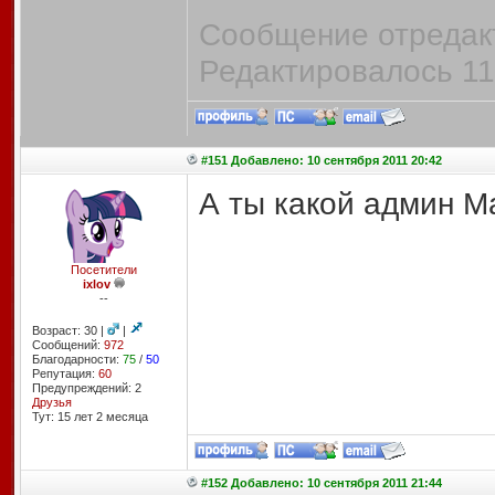
Сообщение отредакт
Редактировалось 11
#151 Добавлено: 10 сентября 2011 20:42
А ты какой админ 
Посетители
ixlov
--
Возраст: 30 |
|
Сообщений:
972
Благодарности:
75
/
50
Репутация:
60
Предупреждений: 2
Друзья
Тут: 15 лет 2 месяцa
#152 Добавлено: 10 сентября 2011 21:44