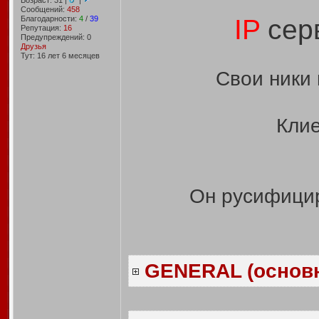
Возраст: 31 |
|
Сообщений:
458
Благодарности:
4
/
39
IP
серв
Репутация:
16
Предупреждений: 0
Друзья
Тут: 16 лет 6 месяцев
Свои ники 
Клие
Он русифицир
GENERAL (основ