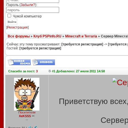
Пароль (
Забыли?
):
Чужой компьютер
Войти
[
Регистрация
]
Все форумы
»
Клуб PSPinfo.RU
»
Minecraft и Terraria
» Сервер Minecraf
Сейчас эту тему просматривают:
[требуется регистрация]
->
[требуется 
Гостей:
[требуется регистрация]
Спасибо
за пост:
3
#1 Добавлено: 27 июля 2011 14:58
Приветствую всех,
Посетители
XeKSSS
Сервер
--