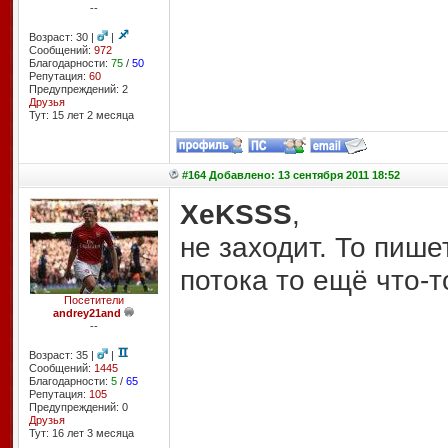
--
Возраст: 30 |
|
Сообщений:
972
Благодарности:
75
/
50
Репутация:
60
Предупреждений: 2
Друзья
Тут: 15 лет 2 месяцa
#164 Добавлено: 13 сентября 2011 18:52
XeKSSS
,
не заходит. То пише
потока то ещё что-т
Посетители
andrey21and
--
Возраст: 35 |
|
Сообщений:
1445
Благодарности:
5
/
65
Репутация:
105
Предупреждений: 0
Друзья
Тут: 16 лет 3 месяцa