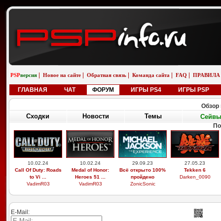
|
|
|
|
|
PSP
версия
Новое на сайте
Обратная связь
Команда сайта
FAQ
ПРАВИЛА
ГЛАВНАЯ
ЧАТ
ФОРУМ
ИГРЫ PS4
ИГРЫ PSP
Обзор 
Сходки
Новости
Темы
Сейв
По
10.02.24
10.02.24
29.09.23
27.05.23
Call Of Duty: Roads
Medal of Honor:
Всё открыто 100%
Tekken 6
to Vi ...
Heroes 51 ...
пройдено
Darken_0090
VadimR03
VadimR03
ZonicSonic
E-Mail: