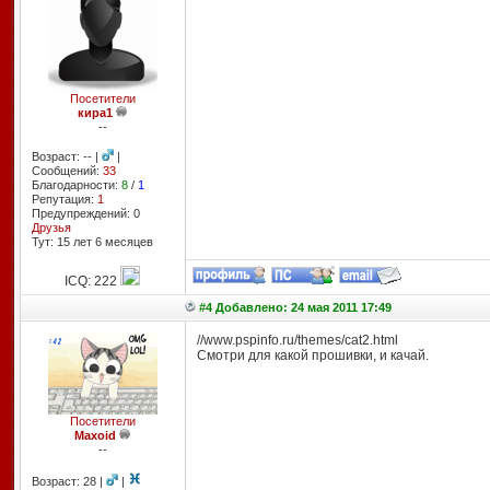
Посетители
кира1
--
Возраст: -- |
|
Сообщений:
33
Благодарности:
8
/
1
Репутация:
1
Предупреждений: 0
Друзья
Тут: 15 лет 6 месяцев
ICQ: 222
#4 Добавлено: 24 мая 2011 17:49
//www.pspinfo.ru/themes/cat2.html
Смотри для какой прошивки, и качай.
Посетители
Maxoid
--
Возраст: 28 |
|