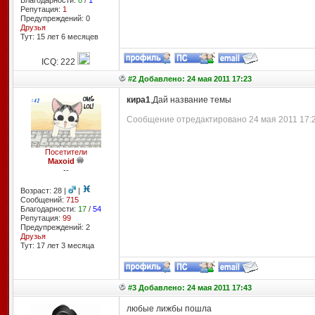
Благодарности:
8
/
1
Репутация:
1
Предупреждений: 0
Друзья
Тут: 15 лет 6 месяцев
ICQ: 222
#2 Добавлено: 24 мая 2011 17:23
кира1
,Дай название темы
Сообщение отредактировано 24 мая 2011 17:23
Посетители
Maxoid
--
Возраст: 28 |
|
Сообщений:
715
Благодарности:
17
/
54
Репутация:
99
Предупреждений: 2
Друзья
Тут: 17 лет 3 месяцa
#3 Добавлено: 24 мая 2011 17:43
любые лижбы пошла