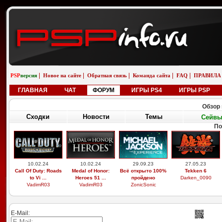
|
|
|
|
|
PSP
версия
Новое на сайте
Обратная связь
Команда сайта
FAQ
ПРАВИЛА
ГЛАВНАЯ
ЧАТ
ФОРУМ
ИГРЫ PS4
ИГРЫ PSP
Обзор 
Сходки
Новости
Темы
Сейв
По
10.02.24
10.02.24
29.09.23
27.05.23
Call Of Duty: Roads
Medal of Honor:
Всё открыто 100%
Tekken 6
to Vi ...
Heroes 51 ...
пройдено
Darken_0090
VadimR03
VadimR03
ZonicSonic
E-Mail: