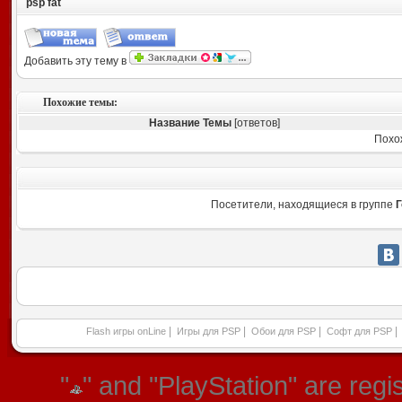
psp fat
Добавить эту тему в
Похожие темы:
Название Темы
[ответов]
Похо
Посетители, находящиеся в группе
Г
|
|
|
|
Flash игры onLine
Игры для PSP
Обои для PSP
Софт для PSP
"
" and "PlayStation" are re