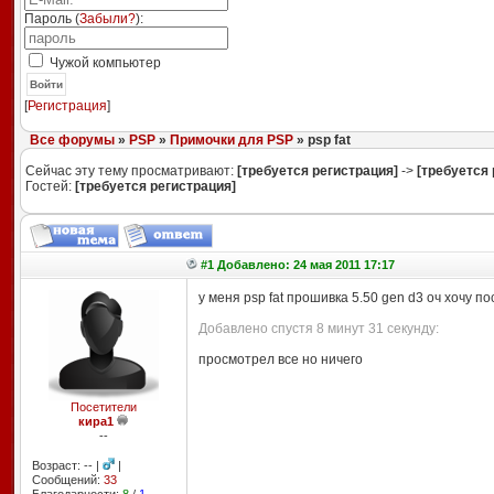
Пароль (
Забыли?
):
Чужой компьютер
Войти
[
Регистрация
]
Все форумы
»
PSP
»
Примочки для PSP
» psp fat
Сейчас эту тему просматривают:
[требуется регистрация]
->
[требуется 
Гостей:
[требуется регистрация]
#1 Добавлено: 24 мая 2011 17:17
у меня psp fat прошивка 5.50 gen d3 оч хочу п
Добавлено спустя 8 минут 31 секунду:
просмотрел все но ничего
Посетители
кира1
--
Возраст: -- |
|
Сообщений:
33