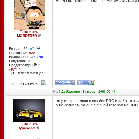
Вроде но точно не помню помоему DUO разме
Посетители
MORDERER
--
Возраст: 32 |
|
Сообщений:
520
Благодарности:
0
/
46
Репутация:
10
Предупреждений: 2
Друзья
Тут: 18 лет 8 месяцев
ICQ: 314995059
#4 Добавлено: 6 января 2008 00:44
не у мя три флехи и все без PRO и работают 
а не совместима она с любой которая не DUO
Посетители
typen2007
--