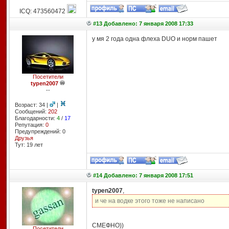
ICQ: 473560472
#13 Добавлено: 7 января 2008 17:33
у мя 2 года одна флеха DUO и норм пашет
Посетители
typen2007
--
Возраст: 34 |
|
Сообщений:
202
Благодарности:
4
/
17
Репутация:
0
Предупреждений: 0
Друзья
Тут: 19 лет
#14 Добавлено: 7 января 2008 17:51
typen2007
,
и че на водке этого тоже не написано
СМЕФНО))
Посетители