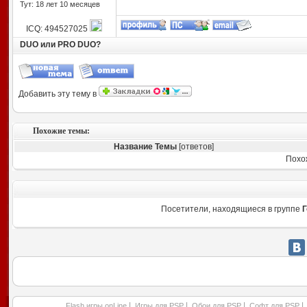
Тут: 18 лет 10 месяцев
ICQ: 494527025
DUO или PRO DUO?
Добавить эту тему в
Похожие темы:
Название Темы
[ответов]
Похо
Посетители, находящиеся в группе
Г
|
|
|
|
Flash игры onLine
Игры для PSP
Обои для PSP
Софт для PSP