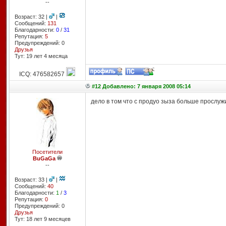
--
Возраст: 32 |
|
Сообщений:
131
Благодарности:
0
/
31
Репутация:
5
Предупреждений: 0
Друзья
Тут: 19 лет 4 месяцa
ICQ: 476582657
#12 Добавлено: 7 января 2008 05:14
дело в том что с продуо зыза больше прослуж
Посетители
BuGaGa
--
Возраст: 33 |
|
Сообщений:
40
Благодарности:
1
/
3
Репутация:
0
Предупреждений: 0
Друзья
Тут: 18 лет 9 месяцев