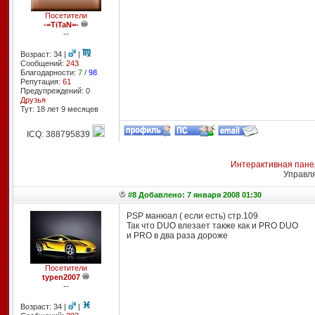
Посетители
-=TiTaN=-
--
Возраст: 34 |
|
Сообщений:
243
Благодарности:
7
/
98
Репутация:
61
Предупреждений: 0
Друзья
Тут: 18 лет 9 месяцев
ICQ: 388795839
Интерактивная пане
Управл
#8 Добавлено: 7 января 2008 01:30
PSP манюал ( если есть) стр.109
Так что DUO влезает также как и PRO DUO
и PRO в два раза дороже
Посетители
typen2007
--
Возраст: 34 |
|