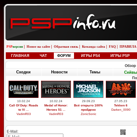
|
|
|
|
|
PSP
версия
Новое на сайте
Обратная связь
Команда сайта
FAQ
ПРАВИЛА
ГЛАВНАЯ
ЧАТ
ФОРУМ
ИГРЫ PS4
ИГРЫ PSP
Обзор 
Сходки
Новости
Темы
Сейв
По
10.02.24
10.02.24
29.09.23
27.05.23
Call Of Duty: Roads
Medal of Honor:
Всё открыто 100%
Tekken 6
to Vi ...
Heroes 51 ...
пройдено
Darken_0090
VadimR03
VadimR03
ZonicSonic
E-Mail: