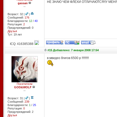
НЕ ЗНАЮ ЧЕМ ФЛЕХИ ОТЛИЧАЮТСЯ!!У МЕНЯ 3
gassan
--
Возраст: 32 |
|
Сообщений:
176
Благодарности:
12
/
40
Репутация:
2
Предупреждений: 0
Друзья
Тут: 19 лет
ICQ: 416385388
#15 Добавлено: 7 января 2008 17:54
в мвидео 8гигов 6500 р !!!!!!!!!
Посетители
GOD&WOLF
--
Возраст: 31 |
|
Сообщений:
239
Благодарности:
1
/
25
Репутация:
0
Предупреждений: 2
Друзья