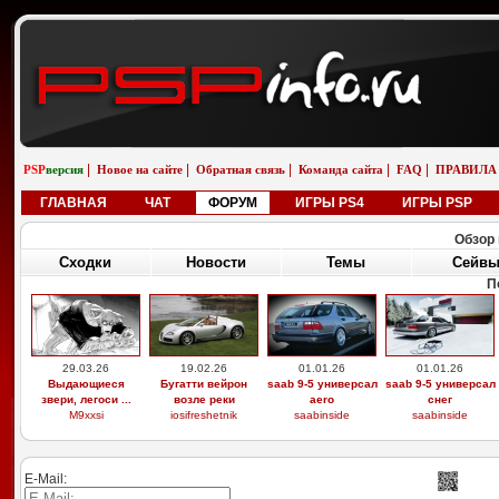
|
|
|
|
|
PSP
версия
Новое на сайте
Обратная связь
Команда сайта
FAQ
ПРАВИЛА
ГЛАВНАЯ
ЧАТ
ФОРУМ
ИГРЫ PS4
ИГРЫ PSP
Обзор 
Сходки
Новости
Темы
Сейв
П
29.03.26
19.02.26
01.01.26
01.01.26
Выдающиеся
Бугатти вейрон
saab 9-5 универсал
saab 9-5 универсал
звери, легоси ...
возле реки
aero
снег
M9xxsi
iosifreshetnik
saabinside
saabinside
E-Mail: