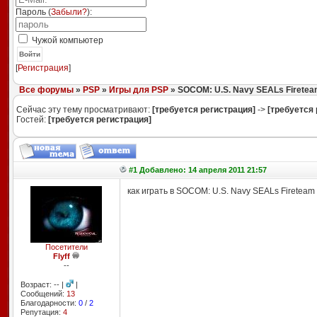
Пароль (
Забыли?
):
Чужой компьютер
Войти
[
Регистрация
]
Все форумы
»
PSP
»
Игры для PSP
» SOCOM: U.S. Navy SEALs Firetea
Сейчас эту тему просматривают:
[требуется регистрация]
->
[требуется 
Гостей:
[требуется регистрация]
#1 Добавлено: 14 апреля 2011 21:57
как играть в SOCOM: U.S. Navy SEALs Fireteam
Посетители
Flyff
--
Возраст: -- |
|
Сообщений:
13
Благодарности:
0
/
2
Репутация:
4