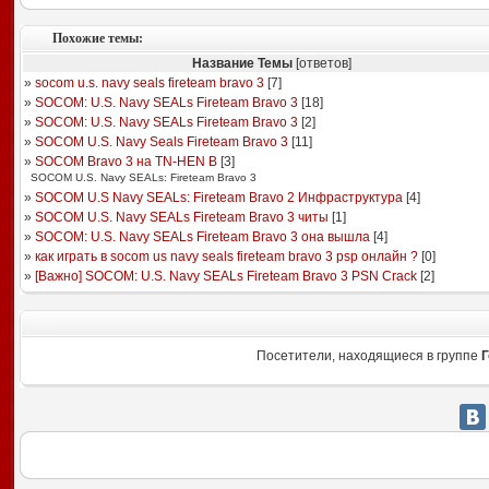
Похожие темы:
Название Темы
[ответов]
»
socom u.s. navy seals fireteam bravo 3
[
7
]
»
SOCOM: U.S. Navy SEALs Fireteam Bravo 3
[
18
]
»
SOCOM: U.S. Navy SEALs Fireteam Bravo 3
[
2
]
»
SOCOM U.S. Navy Seals Fireteam Bravo 3
[
11
]
»
SOCOM Bravo 3 на TN-HEN B
[
3
]
SOCOM U.S. Navy SEALs: Fireteam Bravo 3
»
SOCOM U.S Navy SEALs: Fireteam Bravo 2 Инфраструктура
[
4
]
»
SOCOM U.S. Navy SEALs Fireteam Bravo 3 читы
[
1
]
»
SOCOM: U.S. Navy SEALs Fireteam Bravo 3 она вышла
[
4
]
»
как играть в socom us navy seals fireteam bravo 3 psp онлайн ?
[
0
]
»
[Важно] SOCOM: U.S. Navy SEALs Fireteam Bravo 3 PSN Crack
[
2
]
Посетители, находящиеся в группе
Г