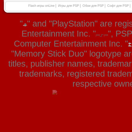
|
|
|
|
Flash игры onLine
Игры для PSP
Обои для PSP
Софт для PSP
"
" and "PlayStation" are re
Entertainment Inc. "
", PS
Computer Entertainment Inc. "
"Memory Stick Duo" logotype ar
titles, publisher names, tradema
trademarks, registered tradem
respective owner