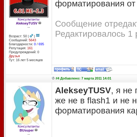
форматирования от 
Консультанты
Сообщение отредакт
AlekseyTUSV
--
Редактировалось 1 
Возраст: 50 |
|
Сообщений:
5643
Благодарности:
0
/
695
Репутация:
161
Предупреждений: 0
Друзья
Тут: 16 лет 5 месяцев
#4 Добавлено: 7 марта 2011 14:01
AlekseyTUSV
, я не
же не в flash1 и не 
форматирования кар
Консультанты
BUsuper
--