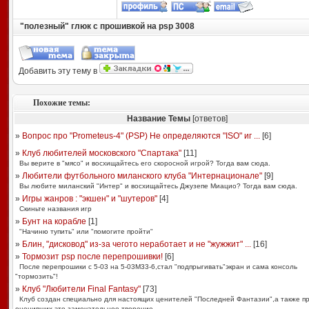
"полезный" глюк с прошивкой на psp 3008
Добавить эту тему в
Похожие темы:
Название Темы
[ответов]
»
Вопрос про "Prometeus-4" (PSP) Не определяются "ISO" иг ...
[
6
]
»
Клуб любителей московского "Спартака"
[
11
]
Вы верите в "мясо" и восхищайтесь его скоросной игрой? Тогда вам сюда.
»
Любители футбольного миланского клуба "Интернационале"
[
9
]
Вы любите миланский "Интер" и восхищайтесь Джузепе Миацио? Тогда вам сюда.
»
Игры жанров : "экшен" и "шутеров"
[
4
]
Скиньте названия игр
»
Бунт на корабле
[
1
]
"Начиню тупить" или "помогите пройти"
»
Блин, "дисковод" из-за чегото неработает и не "жужжит" ...
[
16
]
»
Тормозит psp после перепрошивки!
[
6
]
После перепрошики с 5-03 на 5-03М33-6,стал "подпрыгивать"экран и сама консоль
"тормозить"!
»
Клуб "Любители Final Fantasy"
[
73
]
Клуб создан специально для настоящих ценителей "Последней Фантазии",а также п
оценивших это замечательное творение.