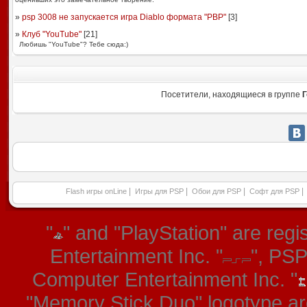
»
psp 3008 не запускается игра Diablo формата "PBP"
[
3
]
»
Клуб "YouTube"
[
21
]
Любишь "YouTube"? Тебе сюда:)
Посетители, находящиеся в группе
Г
|
|
|
|
Flash игры onLine
Игры для PSP
Обои для PSP
Софт для PSP
"
" and "PlayStation" are re
Entertainment Inc. "
", PS
Computer Entertainment Inc. "
"Memory Stick Duo" logotype ar