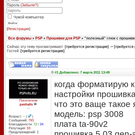
Пароль (
Забыли?
):
Чужой компьютер
Войти
[
Регистрация
]
Все форумы
»
PSP
»
Прошивки для PSP
» "полезный" глюк с прошивк
Сейчас эту тему просматривают:
[требуется регистрация]
->
[требуется 
Гостей:
[требуется регистрация]
#1 Добавлено: 7 марта 2011 13:49
когда форматирую к
настройки прошивка
Посетители
что это ваще такое 
pashalis
--
модель: psp 3008
Возраст: -- |
|
Сообщений:
793
плата ta-90v2
Благодарности:
72
/
34
Репутация:
93
прошивка 5.03 gen-
Предупреждений: 2