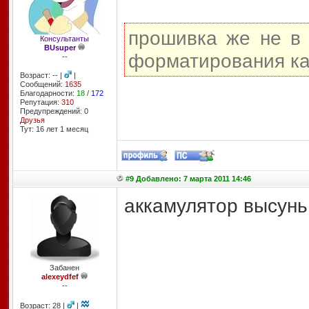
прошивка же не в 
Консультанты
BUsuper
форматирования кар
--
Возраст: -- |
|
Сообщений:
1635
Благодарности:
18
/
172
Репутация:
310
Предупреждений: 0
Друзья
Тут: 16 лет 1 месяц
#9 Добавлено: 7 марта 2011 14:46
аккамулятор высунь 
Забанен
alexeydfef
--
Возраст: 28 |
|