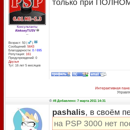
только при ПОЛНО
Консультанты
AlekseyTUSV
--
Возраст: 50 |
|
Сообщений:
5643
Благодарности:
0
/
695
Репутация:
161
Предупреждений: 0
Друзья
Тут: 16 лет 5 месяцев
Интерактивная пане
Управл
#8 Добавлено: 7 марта 2011 14:31
pashalis
, в своём п
на PSP 3000 нет п