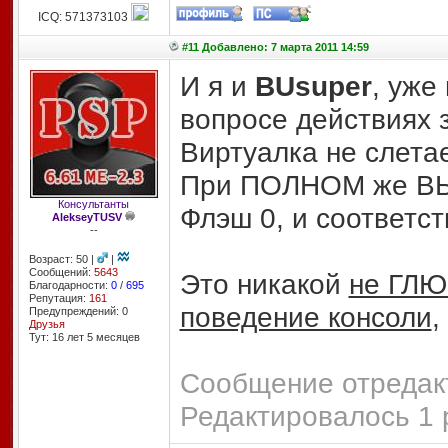
ICQ: 571373103
#11 Добавлено: 7 марта 2011 14:59
И я и
BUsuper
, уже
вопросе действиях з
Виртуалка не слетае
При ПОЛНОМ же ВЫ
Консультанты
Флэш 0, и соответст
AlekseyTUSV
--
Возраст: 50 |
|
Сообщений:
5643
Это никакой
не ГЛЮ
Благодарности:
0
/
695
Репутация:
161
поведение консоли
,
Предупреждений: 0
Друзья
Тут: 16 лет 5 месяцев
Сообщение отредакт
Редактировалось 1 