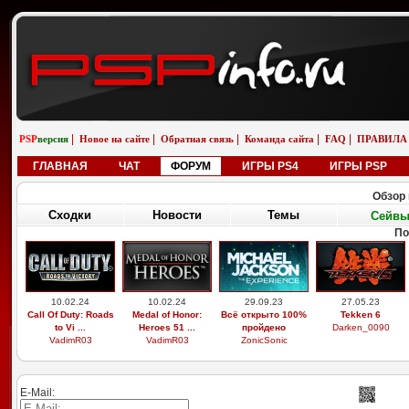
|
|
|
|
|
PSP
версия
Новое на сайте
Обратная связь
Команда сайта
FAQ
ПРАВИЛА
ГЛАВНАЯ
ЧАТ
ФОРУМ
ИГРЫ PS4
ИГРЫ PSP
Обзор 
Сходки
Новости
Темы
Сейв
По
10.02.24
10.02.24
29.09.23
27.05.23
Call Of Duty: Roads
Medal of Honor:
Всё открыто 100%
Tekken 6
to Vi ...
Heroes 51 ...
пройдено
Darken_0090
VadimR03
VadimR03
ZonicSonic
E-Mail: