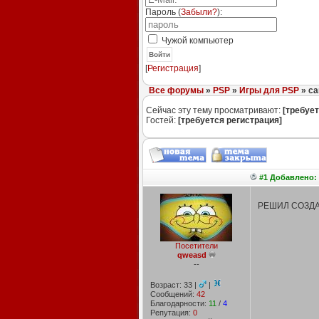
Пароль (
Забыли?
):
Чужой компьютер
Войти
[
Регистрация
]
Все форумы
»
PSP
»
Игры для PSP
» с
Сейчас эту тему просматривают:
[требует
Гостей:
[требуется регистрация]
#1 Добавлено: 
РЕШИЛ СОЗДА
Посетители
qweasd
--
Возраст: 33 |
|
Сообщений:
42
Благодарности:
11
/
4
Репутация:
0