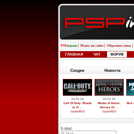
|
|
|
PSP
версия
Новое на сайте
Обратная связь
ГЛАВНАЯ
ЧАТ
ФОРУМ
Сходки
Новости
10.02.24
10.02.24
Call Of Duty: Roads
Medal of Honor:
Всё 
to Vi ...
Heroes 51 ...
VadimR03
VadimR03
E-Mail: