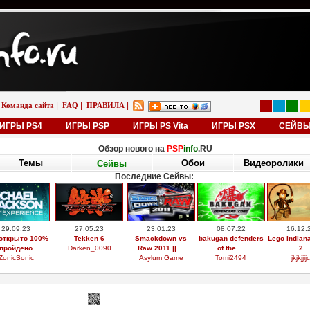
|
|
|
Команда сайта
FAQ
ПРАВИЛА
ИГРЫ PS4
ИГРЫ PSP
ИГРЫ PS Vita
ИГРЫ PSX
СЕЙВ
Обзор нового на
PSP
info
.RU
Темы
Обои
Видеоролики
Сейвы
Последние Сейвы:
29.09.23
27.05.23
23.01.23
08.07.22
16.12.
открыто 100%
Tekken 6
Smackdown vs
bakugan defenders
Lego Indian
пройдено
Darken_0090
Raw 2011 || ...
of the ...
2
ZonicSonic
Asylum Game
Tomi2494
jkjkjjijc