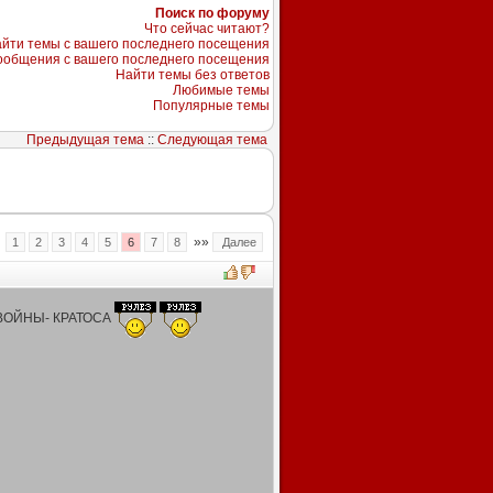
Поиск по форуму
Что сейчас читают?
йти темы с вашего последнего посещения
ообщения с вашего последнего посещения
Найти темы без ответов
Любимые темы
Популярные темы
Предыдущая тема
::
Следующая тема
«
»»
1
2
3
4
5
6
7
8
Далее
ВОЙНЫ- КРАТОСА