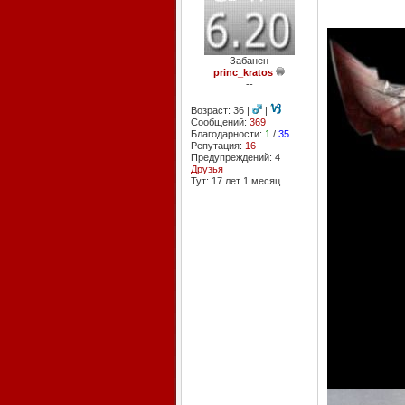
Забанен
princ_kratos
--
Возраст: 36 |
|
Сообщений:
369
Благодарности:
1
/
35
Репутация:
16
Предупреждений: 4
Друзья
Тут: 17 лет 1 месяц