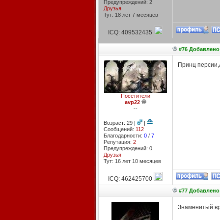
Предупреждений: 2
Друзья
Тут: 18 лет 7 месяцев
ICQ: 409532435
#76 Добавлено:
Принц персии,
Посетители
avp22
--
Возраст: 29 |
|
Сообщений:
112
Благодарности:
0
/
7
Репутация:
2
Предупреждений: 0
Друзья
Тут: 16 лет 10 месяцев
ICQ: 462425700
#77 Добавлено:
Знаменитый вр