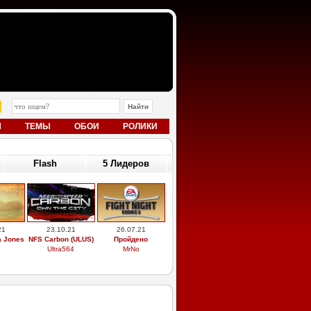
Ы
ТЕМЫ
ОБОИ
РОЛИКИ
Flash
5 Лидеров
21
23.10.21
26.07.21
a Jones
NFS Carbon (ULUS)
Пройдено
Ultra564
MrNo