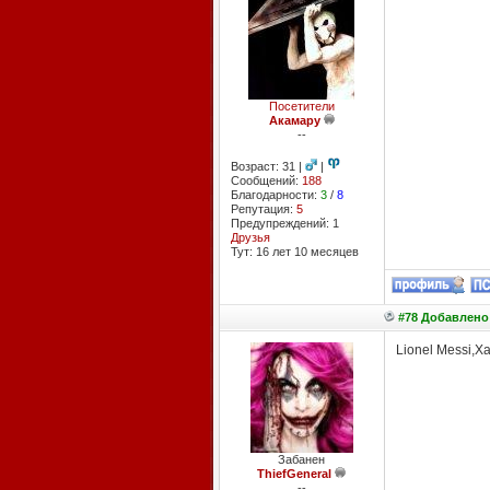
Посетители
Акамару
--
Возраст: 31 |
|
Сообщений:
188
Благодарности:
3
/
8
Репутация:
5
Предупреждений: 1
Друзья
Тут: 16 лет 10 месяцев
#78 Добавлено:
Lionel Messi,Xav
Забанен
ThiefGeneral
--