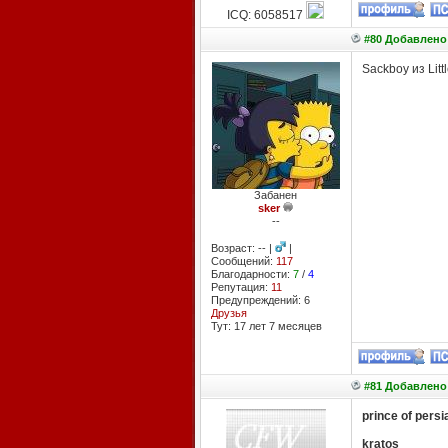
ICQ: 6058517
#80 Добавлено:
Sackboy из Litt
Забанен
sker
--
Возраст: -- |
|
Сообщений:
117
Благодарности:
7
/
4
Репутация:
11
Предупреждений: 6
Друзья
Тут: 17 лет 7 месяцев
#81 Добавлено:
prince of persi
kratos