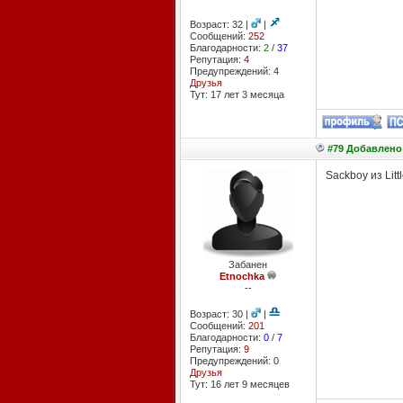
Возраст: 32 |
|
Сообщений:
252
Благодарности:
2
/
37
Репутация:
4
Предупреждений: 4
Друзья
Тут: 17 лет 3 месяцa
#79 Добавлено:
Sackboy из Litt
Забанен
Etnochka
--
Возраст: 30 |
|
Сообщений:
201
Благодарности:
0
/
7
Репутация:
9
Предупреждений: 0
Друзья
Тут: 16 лет 9 месяцев