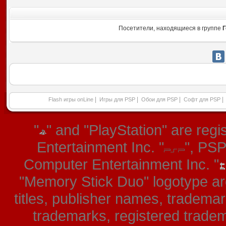
Посетители, находящиеся в группе
Г
|
|
|
|
Flash игры onLine
Игры для PSP
Обои для PSP
Софт для PSP
"
" and "PlayStation" are re
Entertainment Inc. "
", PS
Computer Entertainment Inc. "
"Memory Stick Duo" logotype ar
titles, publisher names, tradema
trademarks, registered tradem