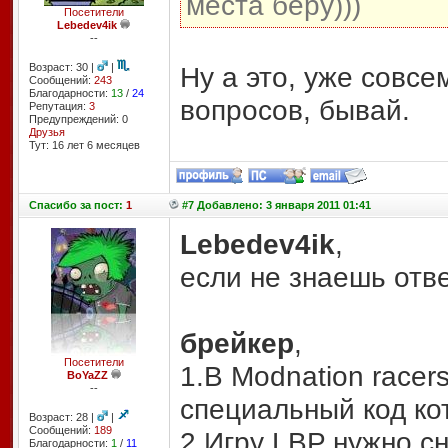
места беру)))
Посетители
Lebedev4ik
--
Возраст: 30 |
|
Ну а это, уже совсе
Сообщений:
243
Благодарности:
13
/
24
вопросов, бывай.
Репутация:
3
Предупреждений: 0
Друзья
Тут: 16 лет 6 месяцев
Спасибо
за пост:
1
#7 Добавлено: 3 января 2011 01:41
Lebedev4ik
,
если не знаешь отве
брейкер
,
Посетители
1.В Modnation racer
BoYaZZ
--
специальный код ко
Возраст: 28 |
|
Сообщений:
189
2.Игру LBP нужно сн
Благодарности:
1
/
11