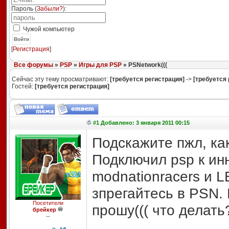
Пароль (
Забыли?
):
Чужой компьютер
Войти
[
Регистрация
]
Все форумы
»
PSP
»
Игры для PSP
» PSNetwork(((
Сейчас эту тему просматривают:
[требуется регистрация]
->
[требуется 
Гостей:
[требуется регистрация]
#1 Добавлено: 3 января 2011 00:15
Подскажите пжл, как
Подключил psp к ин
modnationracers и L
зпрегайтесь в PSN.
Посетители
прошу((( что делать?
брейкер
--