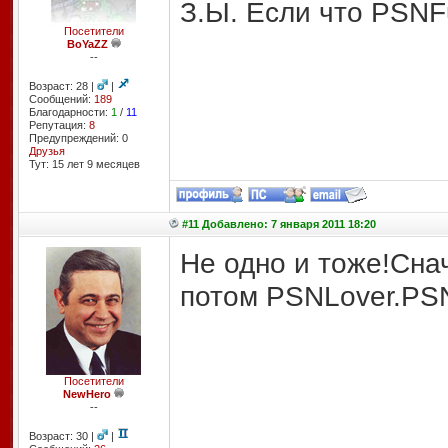
З.Ы. Если что PSNF
Посетители
BoYaZZ
--
Возраст: 28 |
|
Сообщений:
189
Благодарности:
1
/
11
Репутация:
8
Предупреждений: 0
Друзья
Тут: 15 лет 9 месяцев
#11 Добавлено: 7 января 2011 18:20
Не одно и тоже!Сна
потом PSNLover.PSN
Посетители
NewHero
--
Возраст: 30 |
|