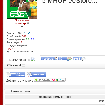
в MHUFreeStore...
Посетители
брейкер
--
Возраст: 28 |
|
Сообщений:
361
Благодарности:
12
/
22
Репутация:
7
Предупреждений: 0
Друзья
Тут: 16 лет 6 месяцев
ICQ: 642033988
PSNetwork(((
Добавить эту тему в
Похожие темы:
Название Темы
[ответов]
Похо