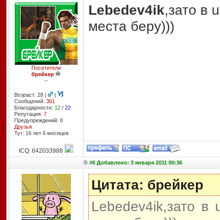
Lebedev4ik
,зато в 
места беру)))
Посетители
брейкер
--
Возраст: 28 |
|
Сообщений:
361
Благодарности:
12
/
22
Репутация:
7
Предупреждений: 0
Друзья
Тут: 16 лет 6 месяцев
ICQ: 642033988
#6 Добавлено: 3 января 2011 00:36
Цитата: брейкер
Lebedev4ik,зато в 