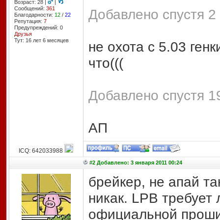
Возраст: 28 |
|
Сообщений:
361
Добавлено спустя 2 
Благодарности:
12
/
22
Репутация:
7
Предупреждений: 0
Друзья
Тут: 16 лет 6 месяцев
не охота с 5.03 генк
что(((
Добавлено спустя 19
АП
ICQ: 642033988
#2 Добавлено: 3 января 2011 00:24
брейкер, не апай так
никак. LPB требует
официальной проши