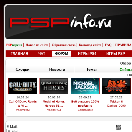
|
|
|
|
|
PSP
версия
Новое на сайте
Обратная связь
Команда сайта
FAQ
ПРАВИЛА
ГЛАВНАЯ
ЧАТ
ФОРУМ
ИГРЫ PS4
ИГРЫ PSP
Обзор 
Сходки
Новости
Темы
Сейв
По
10.02.24
10.02.24
29.09.23
27.05.23
Call Of Duty: Roads
Medal of Honor:
Всё открыто 100%
Tekken 6
to Vi ...
Heroes 51 ...
пройдено
Darken_0090
VadimR03
VadimR03
ZonicSonic
E-Mail: