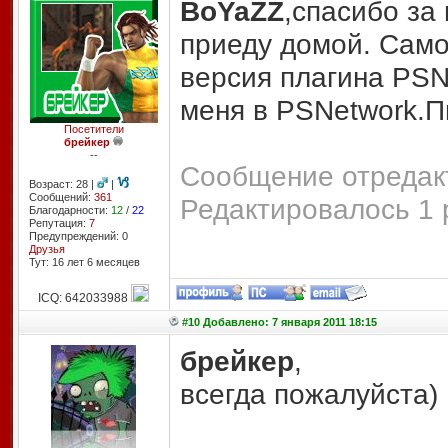
BoYaZZ
,спасибо за 
приеду домой. Само
версия плагина PSNl
меня в PSNetwork.П
Посетители
брейкер
--
Сообщение отредакт
Возраст: 28 |
|
Сообщений:
361
Редактировалось 1 
Благодарности:
12
/
22
Репутация:
7
Предупреждений: 0
Друзья
Тут: 16 лет 6 месяцев
ICQ: 642033988
#10 Добавлено: 7 января 2011 18:15
брейкер
,
всегда пожалуйста)