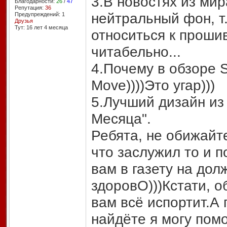
3.В новостях из ми
Благодарности:
26
/
47
Репутация:
36
нейтральный фон, т.
Предупреждений: 1
Друзья
Тут: 16 лет 4 месяцa
относиться к проши
читабельно...
4.Почему в обзоре S
Move))))Это угар)))
5.Лучший дизайн из 
Месяца".
Ребята, не обижайте
что заслужил то и 
вам в газету на дол
здоровО)))Кстати, о
вам всё испортит.А
найдёте я могу помо