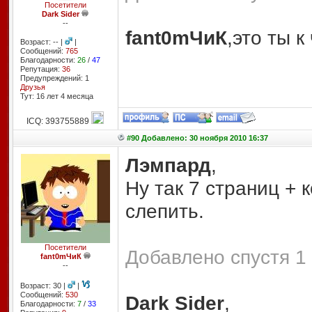
Посетители
Dark Sider
--
fant0mЧиК
,это ты к
Возраст: -- |
|
Сообщений:
765
Благодарности:
26
/
47
Репутация:
36
Предупреждений: 1
Друзья
Тут: 16 лет 4 месяцa
ICQ: 393755889
#90 Добавлено: 30 ноября 2010 16:37
Лэмпард
,
Ну так 7 страниц + 
слепить.
Посетители
Добавлено спустя 1 
fant0mЧиК
--
Возраст: 30 |
|
Сообщений:
530
Dark Sider
,
Благодарности:
7
/
33