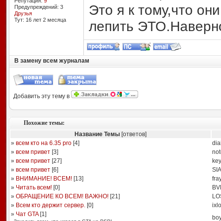
Репутация:
9
Это я к тому,что он
Предупреждений: 3
Друзья
Тут: 16 лет 2 месяцa
лепить ЭТО.Наверно
В замену всем журналам
Добавить эту тему в
Похожие темы:
Название Темы
[ответов]
»
всем кто на 6.35 pro
[
4
]
di
»
всем привет
[
3
]
no
»
всем привет
[
27
]
key
»
всем привет
[
6
]
SI
»
ВНИМАНИЕ! ВСЕМ!
[
13
]
fra
»
Читать всем!
[
0
]
BV
»
ОБРАЩЕНИЕ КО ВСЕМ! ВАЖНО!
[
21
]
LO
»
Всем кто держит сервер.
[
0
]
ixl
»
Чат GTA
[
1
]
bo