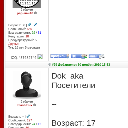
Забанен
psp-ман10
--
Возраст: 30 |
|
Сообщений:
686
Благодарности:
92
/
51
Репутация:
18
Предупреждений: 5
Друзья
Тут: 18 лет 5 месяцев
ICQ: 437682746
#79 Добавлено: 30 ноября 2010 15:53
Dok_aka
Посетители
--
Забанен
FlashEnix
--
Возраст: -- |
|
Возраст: 17
Сообщений:
197
Благодарности:
24
/
12
Репутация:
86