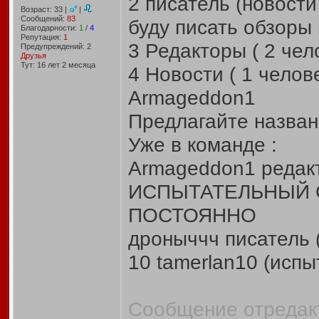
2 писатель (новости
Возраст: 33 |
|
Сообщений:
83
буду писать обзоры 
Благодарности:
1
/
4
Репутация:
1
3 Редакторы ( 2 чел
Предупреждений: 2
Друзья
Тут: 16 лет 2 месяцa
4 Новости ( 1 челов
Armageddon1
Предлагайте названи
Уже в команде :
Armageddon1 редакт
ИСПЫТАТЕЛЬНЫЙ 
ПОСТОЯННО
дроныччч писатель 
10 tamerlan10 (испы
Сообщение отредакт