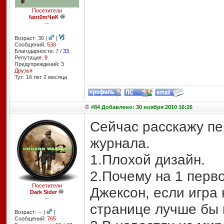
Посетители
fant0mЧиК
--
Возраст: 30 |
|
Сообщений:
530
Благодарности:
7
/
33
Репутация:
9
Предупреждений: 3
Друзья
Тут: 16 лет 2 месяцa
#84 Добавлено: 30 ноября 2010 16:26
Сейчас расскажу пе
журнала.
1.Плохой дизайн.
2.Почему на 1 перво
Посетители
Джексон, если игра
Dark Sider
--
странице лучше бы
Возраст: -- |
|
Сообщений:
765