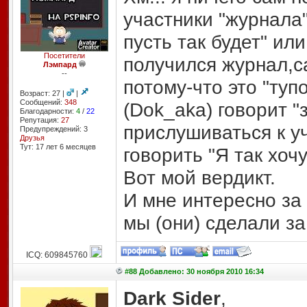
участники "журнала"
пусть так будет" или
Посетители
получился журнал,са
Лэмпард
--
потому-что это "туп
Возраст: 27 |
|
Сообщений:
348
(Dok_aka) говорит "
Благодарности:
4
/
22
Репутация:
27
прислушиваться к у
Предупреждений: 3
Друзья
Тут: 17 лет 6 месяцев
говорить "Я так хочу
Вот мой вердикт.
И мне интересно за
мы (они) сделали за
ICQ: 609845760
#88 Добавлено: 30 ноября 2010 16:34
Dark Sider
,