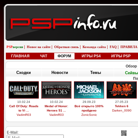
|
|
|
|
|
PSP
версия
Новое на сайте
Обратная связь
Команда сайта
FAQ
ПРАВИЛА
ГЛАВНАЯ
ЧАТ
ФОРУМ
ИГРЫ PS4
ИГРЫ PSP
Обзор 
Сходки
Новости
Темы
Сейв
По
10.02.24
10.02.24
29.09.23
27.05.23
Call Of Duty: Roads
Medal of Honor:
Всё открыто 100%
Tekken 6
to Vi ...
Heroes 51 ...
пройдено
Darken_0090
VadimR03
VadimR03
ZonicSonic
E-Mail: