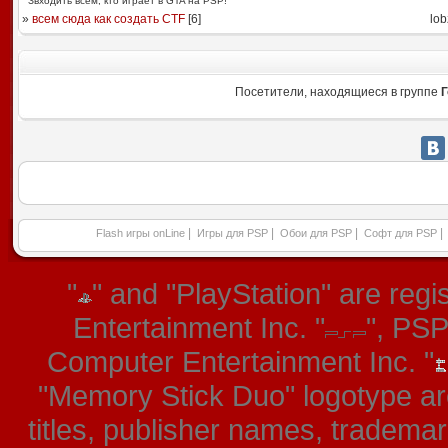
Звходить всем, кто играет в GTA на PSP!
»
всем сюда как создать CTF
[
6
]
lob
Посетители, находящиеся в группе
Г
|
|
|
|
Flash игры onLine
Игры для PSP
Обои для PSP
Софт для PSP
"
" and "PlayStation" are re
Entertainment Inc. "
", PS
Computer Entertainment Inc. "
"Memory Stick Duo" logotype ar
titles, publisher names, tradema