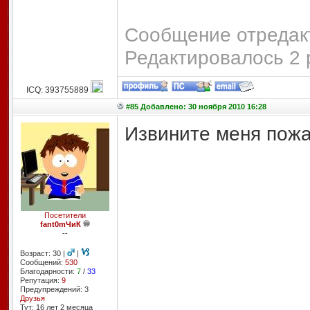
Сообщение отредакт
Редактировалось 2 
ICQ: 393755889
#85 Добавлено: 30 ноября 2010 16:28
Извините меня пожал
Посетители
fant0mЧиК
--
Возраст: 30 |
|
Сообщений:
530
Благодарности:
7
/
33
Репутация:
9
Предупреждений: 3
Друзья
Тут: 16 лет 2 месяцa