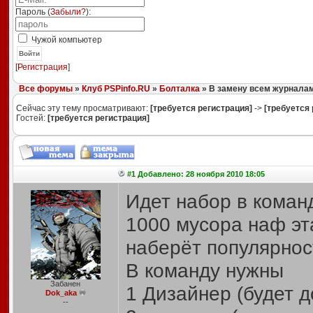
Пароль (
Забыли?
):
Чужой компьютер
Войти
[
Регистрация
]
Все форумы
»
Клуб PSPinfo.RU
»
Болталка
» В замену всем журнала
Сейчас эту тему просматривают:
[требуется регистрация]
->
[требуется 
Гостей:
[требуется регистрация]
#1 Добавлено: 28 ноября 2010 18:05
Идет набор в команд
1000 мусора наф эта
наберёт популярност
В команду нужны
Забанен
1 Дизайнер (будет д
Dok_aka
--