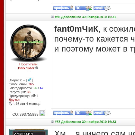
#86 Добавлено: 30 ноября 2010 16:31
fant0mЧиК
, к сожил
почему-то кажется ч
и поэтому может в т
Посетители
Dark Sider
--
Возраст: -- |
|
Сообщений:
765
Благодарности:
26
/
47
Репутация:
36
Предупреждений: 1
Друзья
Тут: 16 лет 4 месяцa
ICQ: 393755889
#87 Добавлено: 30 ноября 2010 16:33
Хм... я ничего сам н