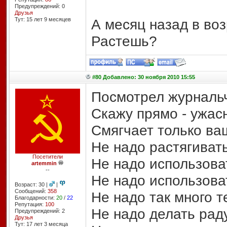
Предупреждений: 0
Друзья
Тут: 15 лет 9 месяцев
А месяц назад в воз
Растешь?
#80 Добавлено: 30 ноября 2010 15:55
Посмотрел журнальч
Скажу прямо - ужас
Смягчает только ваш
Не надо растягиват
Посетители
Не надо использова
artemmin
--
Не надо использов
Возраст: 30 |
|
Сообщений:
358
Не надо так много т
Благодарности:
20
/
22
Репутация:
100
Не надо делать рад
Предупреждений: 2
Друзья
Тут: 17 лет 3 месяцa