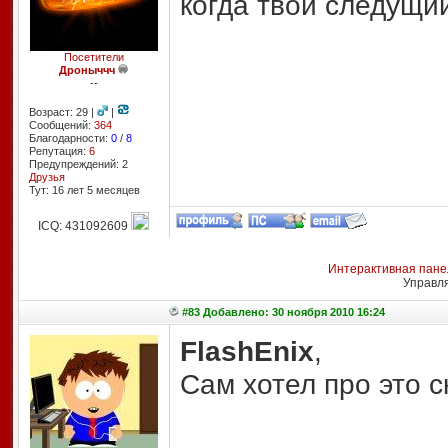
когда твой следущи
Посетители
Дроныччч
--
Возраст: 29 |
|
Сообщений:
364
Благодарности:
0
/
8
Репутация:
6
Предупреждений: 2
Друзья
Тут: 16 лет 5 месяцев
ICQ: 431092609
Интерактивная пане
Управл
#83 Добавлено: 30 ноября 2010 16:24
FlashEnix
,
Сам хотел про это с