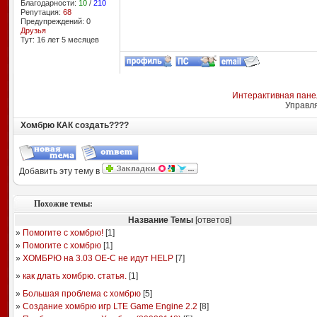
Благодарности:
10
/
210
Репутация:
68
Предупреждений: 0
Друзья
Тут: 16 лет 5 месяцев
Интерактивная пане
Управл
Хомбрю КАК создать????
Добавить эту тему в
Похожие темы:
Название Темы
[ответов]
»
Помогите с хомбрю!
[
1
]
»
Помогите с хомбрю
[
1
]
»
ХОМБРЮ на 3.03 ОЕ-С не идут HELP
[
7
]
»
как длать хомбрю. статья.
[
1
]
»
Большая проблема с хомбрю
[
5
]
»
Создание хомбрю игр LTE Game Engine 2.2
[
8
]