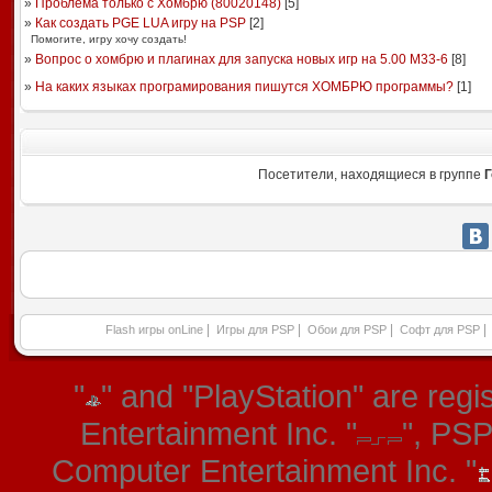
»
Проблема только с Хомбрю (80020148)
[
5
]
»
Как создать PGE LUA игру на PSP
[
2
]
Помогите, игру хочу создать!
»
Вопрос о хомбрю и плагинах для запуска новых игр на 5.00 М33-6
[
8
]
»
На каких языках програмирования пишутся ХОМБРЮ программы?
[
1
]
Посетители, находящиеся в группе
Г
|
|
|
|
Flash игры onLine
Игры для PSP
Обои для PSP
Софт для PSP
"
" and "PlayStation" are re
Entertainment Inc. "
", PS
Computer Entertainment Inc. "