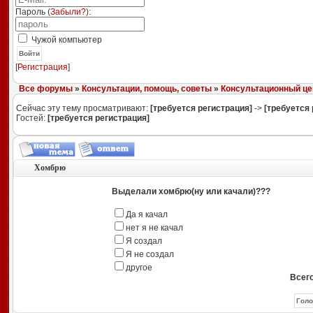
Пароль (
Забыли?
):
Чужой компьютер
Войти
[
Регистрация
]
Все форумы
»
Консультации, помощь, советы
»
Консультационный це
Сейчас эту тему просматривают:
[требуется регистрация]
->
[требуется 
Гостей:
[требуется регистрация]
Хомбрю
Выделали хомбрю(ну или качали)???
Да я качал
нет я не качал
Я создал
Я не создал
другое
Всего