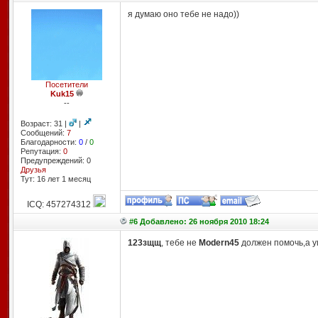
я думаю оно тебе не надо))
Посетители
Kuk15
--
Возраст: 31 |
|
Сообщений:
7
Благодарности:
0
/
0
Репутация:
0
Предупреждений: 0
Друзья
Тут: 16 лет 1 месяц
ICQ: 457274312
#6 Добавлено: 26 ноября 2010 18:24
123зщщ
, тебе не
Modern45
должен помочь,а ум