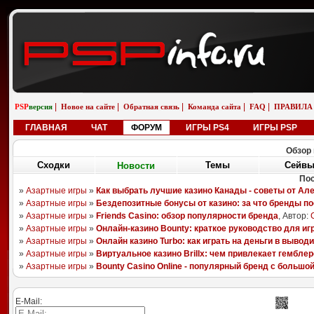
|
|
|
|
|
PSP
версия
Новое на сайте
Обратная связь
Команда сайта
FAQ
ПРАВИЛА
ГЛАВНАЯ
ЧАТ
ФОРУМ
ИГРЫ PS4
ИГРЫ PSP
Обзор 
Сходки
Новости
Сейв
Темы
П
08.08.25
06.11.18
26.04.13
05.01.13
Sony Aero Theme
Pixels
LittleBigPlanet
Ika Musume
randomizer562
boyarchuk
YAGAMI55
ULTIMATOR
E-Mail: