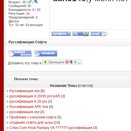
Возраст: 35 |
|
Сообщений:
45
Благодарности:
0
/
10
Репутация:
10
Предупреждений: 0
Друзья
Тут: 15 лет 10 месяцев
Руссификация Софта
Добавить эту тему в
Похожие темы:
Название Темы
[ответов]
»
Руссификация игр
[
8
]
»
руссификация 6.20/35 pro b4/5
[
3
]
»
руссификация 6.20 pro
[
2
]
»
Руссификация AFK`ima
[
0
]
»
руссификация игр
[
4
]
»
Проблема с запуском софта
[
3
]
»
создание софта для зызы
[
10
]
»
Crisis Core Final Fantasy VII ?????? руссификация
[
3
]