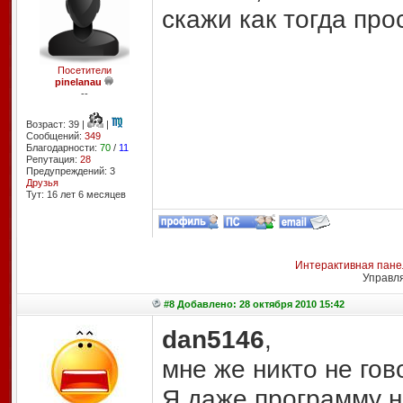
скажи как тогда про
Посетители
pinelanau
--
Возраст: 39 |
|
Сообщений:
349
Благодарности:
70
/
11
Репутация:
28
Предупреждений: 3
Друзья
Тут: 16 лет 6 месяцев
Интерактивная пане
Управл
#8 Добавлено: 28 октября 2010 15:42
dan5146
,
мне же никто не гово
Я даже программу на