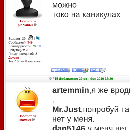
можно
токо на каникулах
Посетители
pinelanau
--
Возраст: 39 |
|
Сообщений:
349
Благодарности:
70
/
11
Репутация:
28
Предупреждений: 3
Друзья
Тут: 16 лет 6 месяцев
#15 Добавлено: 29 октября 2010 12:20
artemmin
,я же врод
.
Mr.Just
,попробуй та
нет у меня.
Посетители
Movexx
--
dan5146
,у меня нет