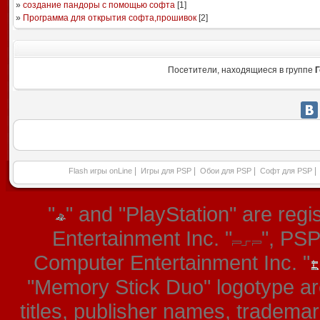
»
создание пандоры с помощью софта
[
1
]
»
Программа для открытия софта,прошивок
[
2
]
Посетители, находящиеся в группе
Г
|
|
|
|
Flash игры onLine
Игры для PSP
Обои для PSP
Софт для PSP
"
" and "PlayStation" are re
Entertainment Inc. "
", PS
Computer Entertainment Inc. "
"Memory Stick Duo" logotype ar
titles, publisher names, tradema