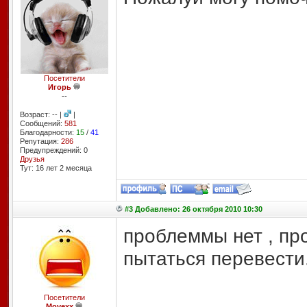
Посетители
Игорь
--
Возраст: -- |
|
Сообщений:
581
Благодарности:
15
/
41
Репутация:
286
Предупреждений: 0
Друзья
Тут: 16 лет 2 месяцa
#3 Добавлено: 26 октября 2010 10:30
проблеммы нет , про
пытаться перевести
Посетители
Movexx