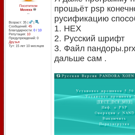
прошьёт psp конечно
Посетители
Movexx
--
русификацию способ
Возраст: 35 |
|
1. HEX
Сообщений:
45
Благодарности:
0
/
10
Репутация:
10
2. Русский шрифт
Предупреждений: 0
Друзья
3. Файл пандоры.pr
Тут: 15 лет 10 месяцев
дальше сам .