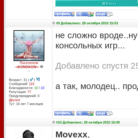
#9 Добавлено: 28 октября 2010 15:53
не сложно вроде..н
консольных игр...
Добавлено спустя 25
Посетители
-=KONOKON=-
--
Возраст: 31 |
|
а так, молодец.. пр
Сообщений:
119
Благодарности:
10
/
10
Репутация:
77
Предупреждений: 0
Друзья
Тут: 16 лет 7 месяцев
#10 Добавлено: 28 октября 2010 16:00
Movexx
,