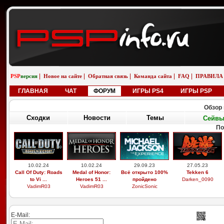
|
|
|
|
|
PSP
версия
Новое на сайте
Обратная связь
Команда сайта
FAQ
ПРАВИЛА
ГЛАВНАЯ
ЧАТ
ФОРУМ
ИГРЫ PS4
ИГРЫ PSP
Обзор 
Сходки
Новости
Темы
Сейв
По
10.02.24
10.02.24
29.09.23
27.05.23
Call Of Duty: Roads
Medal of Honor:
Всё открыто 100%
Tekken 6
to Vi ...
Heroes 51 ...
пройдено
Darken_0090
VadimR03
VadimR03
ZonicSonic
E-Mail: