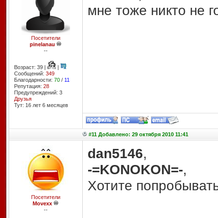
мне тоже никто не г
Посетители
pinelanau
--
Возраст: 39 |
|
Сообщений:
349
Благодарности:
70
/
11
Репутация:
28
Предупреждений: 3
Друзья
Тут: 16 лет 6 месяцев
#11 Добавлено: 29 октября 2010 11:41
dan5146
,
-=KONOKON=-
,
Хотите попробыват
Посетители
Movexx
--