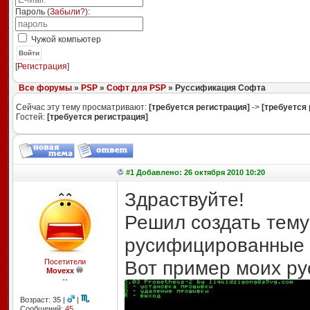
Пароль (
Забыли?
):
Чужой компьютер
Войти
[
Регистрация
]
Все форумы
»
PSP
»
Софт для PSP
» Руссификация Софта
Сейчас эту тему просматривают:
[требуется регистрация]
->
[требуется 
Гостей:
[требуется регистрация]
#1 Добавлено: 26 октября 2010 10:20
Здраствуйте!
Решил создать тему 
русифицированные 
Вот пример моих ру
Посетители
Movexx
--
Возраст: 35 |
|
Сообщений:
45