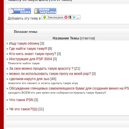
Добавить эту тему в
Похожие темы:
Название Темы
[ответов]
»
Ищу такую обоину
[
3
]
»
Где найти такую тему!!!
[
8
]
»
Кто-нить знает такую прогу?
[
3
]
»
Инструкция для PSP 3004
[
3
]
Помогите найти такую
»
За скок можно продать такую красоту ?
[
21
]
»
можно ли использовать такую прогу на моей psp?
[
3
]
»
сделаем наруто для зыз
[
46
]
помогите кто сможет и хочеть сделать такую игру
»
Обсуждение глянцевых самоклеящихся бумаг для создания винил на P
заходить ВСЕМ кто уже купил или собирается покупать такую бумагу!!
»
Что такое PSN
[
3
]
»
Чё это такое?!))))
[
11
]