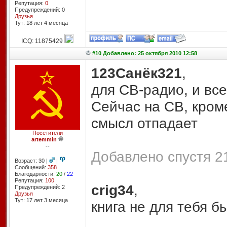
Репутация:
0
Предупреждений: 0
Друзья
Тут: 18 лет 4 месяцa
ICQ: 11875429
#10 Добавлено: 25 октября 2010 12:58
123Санёк321
,
для СВ-радио, и все
Сейчас на СВ, кроме
смысл отпадает
Посетители
artemmin
--
Добавлено спустя 21
Возраст: 30 |
|
Сообщений:
358
Благодарности:
20
/
22
Репутация:
100
crig34
,
Предупреждений: 2
Друзья
Тут: 17 лет 3 месяцa
книга не для тебя бы