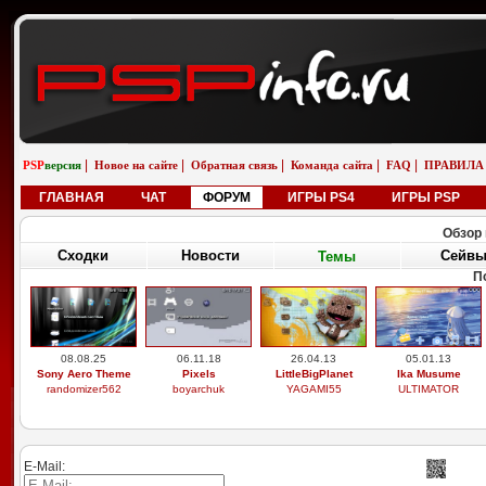
|
|
|
|
|
PSP
версия
Новое на сайте
Обратная связь
Команда сайта
FAQ
ПРАВИЛА
ГЛАВНАЯ
ЧАТ
ФОРУМ
ИГРЫ PS4
ИГРЫ PSP
Обзор 
Сходки
Новости
Сейв
Темы
П
08.08.25
06.11.18
26.04.13
05.01.13
Sony Aero Theme
Pixels
LittleBigPlanet
Ika Musume
randomizer562
boyarchuk
YAGAMI55
ULTIMATOR
E-Mail: