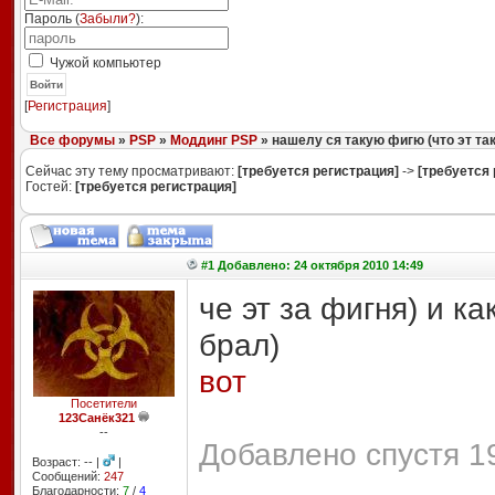
Пароль (
Забыли?
):
Чужой компьютер
Войти
[
Регистрация
]
Все форумы
»
PSP
»
Моддинг PSP
» нашелу ся такую фигю (что эт так
Сейчас эту тему просматривают:
[требуется регистрация]
->
[требуется 
Гостей:
[требуется регистрация]
#1 Добавлено: 24 октября 2010 14:49
че эт за фигня) и к
брал)
вот
Посетители
123Санёк321
--
Добавлено спустя 19
Возраст: -- |
|
Сообщений:
247
Благодарности:
7
/
4