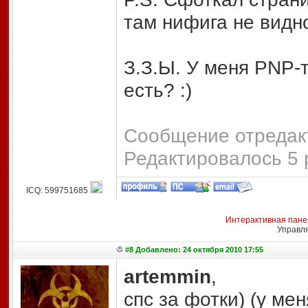
там нифига не видно
З.З.Ы. У меня PNP-
есть? :)
Сообщение отредакт
Редактировалось 5 
ICQ: 599751685
Интерактивная пане
Управл
#8 Добавлено: 24 октября 2010 17:55
artemmin
,
спс за фотки) (у ме