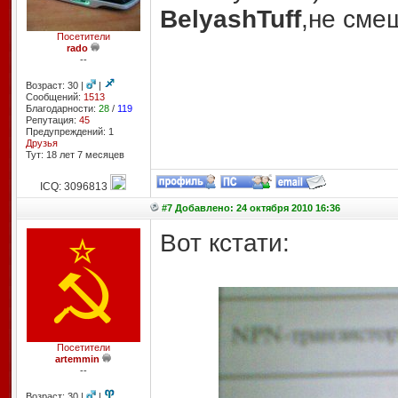
BelyashTuff
,не сме
Посетители
rado
--
Возраст: 30 |
|
Сообщений:
1513
Благодарности:
28
/
119
Репутация:
45
Предупреждений: 1
Друзья
Тут: 18 лет 7 месяцев
ICQ: 3096813
#7 Добавлено: 24 октября 2010 16:36
Вот кстати:
Посетители
artemmin
--
Возраст: 30 |
|