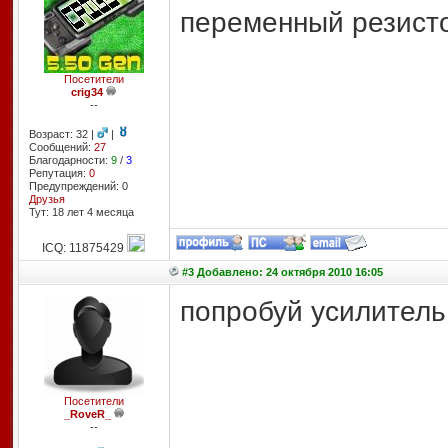
переменный резисто
Посетители
crig34
--
Возраст: 32 |
|
Сообщений:
27
Благодарности:
9
/
3
Репутация:
0
Предупреждений: 0
Друзья
Тут: 18 лет 4 месяцa
ICQ: 11875429
#3 Добавлено: 24 октября 2010 16:05
попробуй усилитель
Посетители
_RoveR_
--