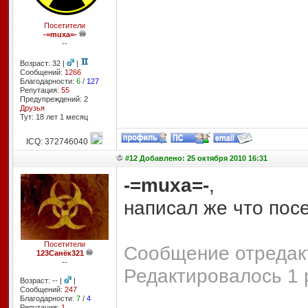
Посетители
-=muxa=-
--
Возраст: 32 |
|
Сообщений:
1266
Благодарности:
6
/
127
Репутация:
55
Предупреждений: 2
Друзья
Тут: 18 лет 1 месяц
ICQ: 372746040
#12 Добавлено: 25 октября 2010 16:31
-=muxa=-
,
написал же что пос
Посетители
Сообщение отредакт
123Санёк321
--
Редактировалось 1 
Возраст: -- |
|
Сообщений:
247
Благодарности:
7
/
4
Репутация:
1