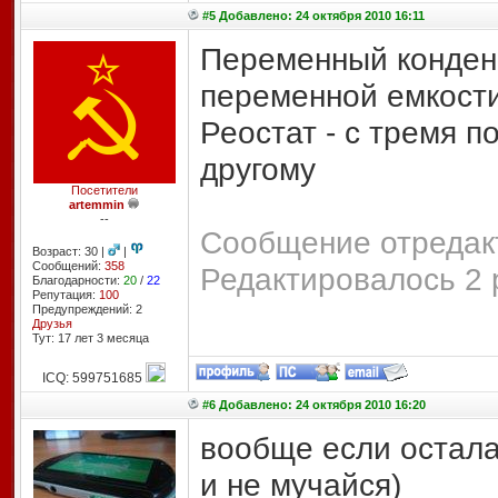
#5 Добавлено: 24 октября 2010 16:11
Переменный конденс
переменной емкост
Реостат - с тремя п
другому
Посетители
artemmin
--
Сообщение отредакт
Возраст: 30 |
|
Сообщений:
358
Редактировалось 2 
Благодарности:
20
/
22
Репутация:
100
Предупреждений: 2
Друзья
Тут: 17 лет 3 месяцa
ICQ: 599751685
#6 Добавлено: 24 октября 2010 16:20
вообще если остала
и не мучайся)