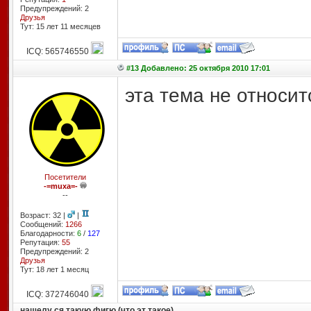
Предупреждений: 2
Друзья
Тут: 15 лет 11 месяцев
ICQ: 565746550
#13 Добавлено: 25 октября 2010 17:01
эта тема не относит
Посетители
-=muxa=-
--
Возраст: 32 |
|
Сообщений:
1266
Благодарности:
6
/
127
Репутация:
55
Предупреждений: 2
Друзья
Тут: 18 лет 1 месяц
ICQ: 372746040
нашелу ся такую фигю (что эт такое)