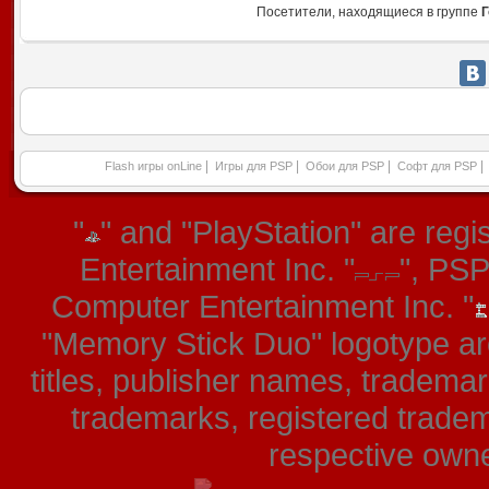
Посетители, находящиеся в группе
Г
|
|
|
|
Flash игры onLine
Игры для PSP
Обои для PSP
Софт для PSP
"
" and "PlayStation" are re
Entertainment Inc. "
", PS
Computer Entertainment Inc. "
"Memory Stick Duo" logotype ar
titles, publisher names, tradema
trademarks, registered tradem
respective owner