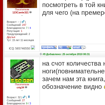
посмотреть в той кн
Посетители
для чего (на премер
123Санёк321
--
Возраст: -- |
|
Сообщений:
247
Благодарности:
7
/
4
Репутация:
1
Предупреждений: 2
Друзья
Тут: 15 лет 11 месяцев
ICQ: 565746550
#9 Добавлено: 25 октября 2010 00:31
на счот количества н
ноги(повнимательней
зачем нам эта книга
обозначение видно
Посетители
crig34
--
Возраст: 32 |
|
Сообщений:
27
Благодарности:
9
/
3