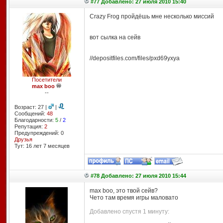
#77 Добавлено: 27 июля 2010 15:40
Crazy Frog пройдёшь мне несколько миссий
вот сылка на сейв
//depositfiles.com/files/pxd69yxya
Посетители
max boo
--
Возраст: 27 |
|
Сообщений:
48
Благодарности:
5
/
2
Репутация:
2
Предупреждений: 0
Друзья
Тут: 16 лет 7 месяцев
#78 Добавлено: 27 июля 2010 15:44
max boo, это твой сейв?
Чето там время игры маловато
Добавлено спустя 1 минуту: