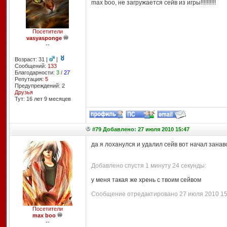
max boo, не загружается сейв из игры!!!!!!!!!!
Посетители
vasyasponge
--
Возраст: 31 |
|
Сообщений:
133
Благодарности:
3
/
27
Репутация:
5
Предупреждений: 2
Друзья
Тут: 16 лет 9 месяцев
#79 Добавлено: 27 июля 2010 15:47
да я лоханулся и удалил сейв вот начал занав
Добавлено спустя 1 минуту 24 секунды:
у меня такая же хрень с твоим сейвом
Сообщение отредактировано 27 июля 2010 15:
Посетители
max boo
--