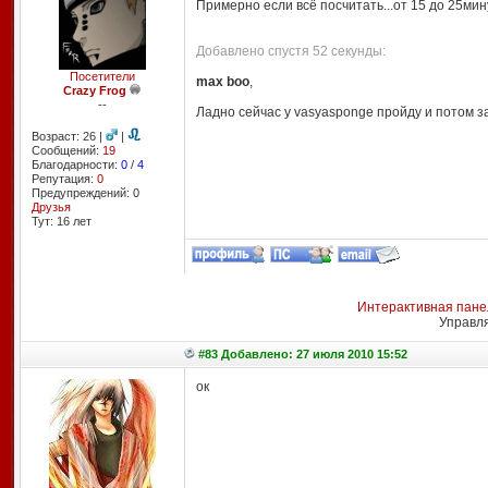
Примерно если всё посчитать...от 15 до 25мин
Добавлено спустя 52 секунды:
Посетители
max boo
,
Crazy Frog
--
Ладно сейчас у vasyasponge пройду и потом з
Возраст: 26 |
|
Сообщений:
19
Благодарности:
0
/
4
Репутация:
0
Предупреждений: 0
Друзья
Тут: 16 лет
Интерактивная пане
Управл
#83 Добавлено: 27 июля 2010 15:52
ок