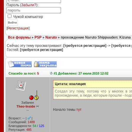
Пароль (
Забыли?
):
Чужой компьютер
Войти
[
Регистрация
]
Все форумы
»
PSP
»
Naruto
» прохождение Naruto Shippuuden: Kizuna 
Сейчас эту тему просматривают:
[требуется регистрация]
->
[требуется 
Гостей:
[требуется регистрация]
Спасибо
за пост:
5
#1 Добавлено: 27 июля 2010 12:02
Цитата: коалиция
Cоздал эту тему, потому что у многих в 
прохождению, а люди, которые прошли - подск
Забанен
Theo-Inside
Начало темы
тут
--
Возраст: -- |
|
Сообщений:
1488
Благодарности:
54
/
125
Репутация:
485