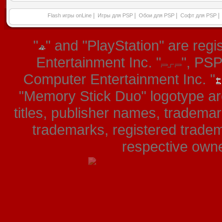
|
|
|
|
Flash игры onLine
Игры для PSP
Обои для PSP
Софт для PSP
"
" and "PlayStation" are re
Entertainment Inc. "
", PS
Computer Entertainment Inc. "
"Memory Stick Duo" logotype ar
titles, publisher names, tradema
trademarks, registered tradem
respective owner