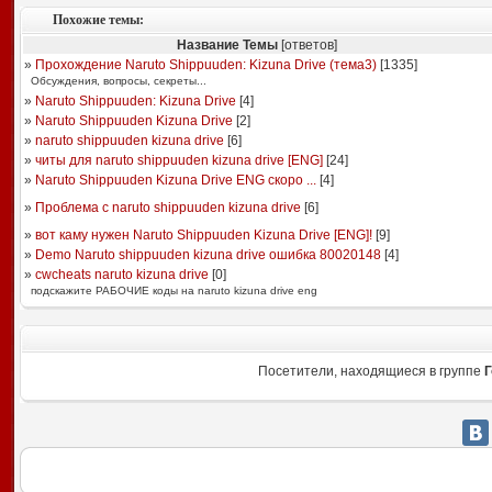
Похожие темы:
Название Темы
[ответов]
»
Прохождение Naruto Shippuuden: Kizuna Drive (тема3)
[
1335
]
Обсуждения, вопросы, секреты...
»
Naruto Shippuuden: Kizuna Drive
[
4
]
»
Naruto Shippuuden Kizuna Drive
[
2
]
»
naruto shippuuden kizuna drive
[
6
]
»
читы для naruto shippuuden kizuna drive [ENG]
[
24
]
»
Naruto Shippuuden Kizuna Drive ENG скоро ...
[
4
]
»
Проблема с naruto shippuuden kizuna drive
[
6
]
»
вот каму нужен Naruto Shippuuden Kizuna Drive [ENG]!
[
9
]
»
Demo Naruto shippuuden kizuna drive ошибка 80020148
[
4
]
»
cwcheats naruto kizuna drive
[
0
]
подскажите РАБОЧИЕ коды на naruto kizuna drive eng
Посетители, находящиеся в группе
Г