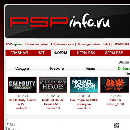
|
|
|
|
|
PSP
версия
Новое на сайте
Обратная связь
Команда сайта
FAQ
ПРАВИЛА
ГЛАВНАЯ
ЧАТ
ФОРУМ
ИГРЫ PS4
ИГРЫ PSP
Обзор 
Сходки
Новости
Темы
Сейв
По
10.02.24
10.02.24
29.09.23
27.05.23
Call Of Duty: Roads
Medal of Honor:
Всё открыто 100%
Tekken 6
to Vi ...
Heroes 51 ...
пройдено
Darken_0090
VadimR03
VadimR03
ZonicSonic
E-Mail: