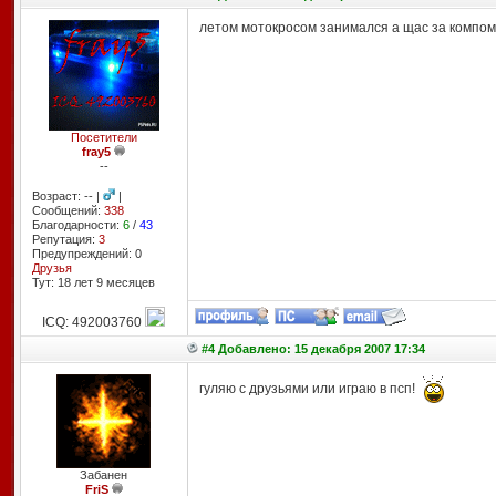
летом мотокросом занимался а щас за компом
Посетители
fray5
--
Возраст: -- |
|
Сообщений:
338
Благодарности:
6
/
43
Репутация:
3
Предупреждений: 0
Друзья
Тут: 18 лет 9 месяцев
ICQ: 492003760
#4 Добавлено: 15 декабря 2007 17:34
гуляю с друзьями или играю в псп!
Забанен
FriS