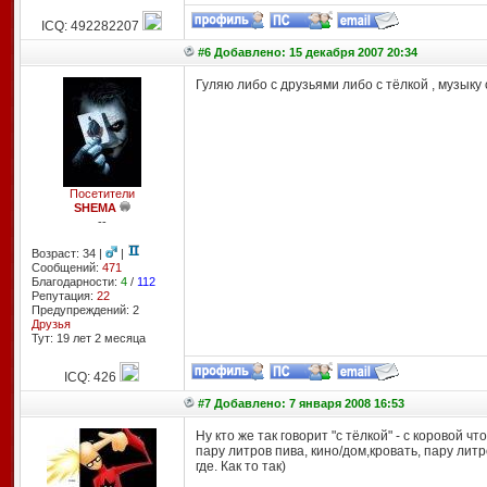
ICQ: 492282207
#6 Добавлено: 15 декабря 2007 20:34
Гуляю либо с друзьями либо с тёлкой , музык
Посетители
SHEMA
--
Возраст: 34 |
|
Сообщений:
471
Благодарности:
4
/
112
Репутация:
22
Предупреждений: 2
Друзья
Тут: 19 лет 2 месяцa
ICQ: 426
#7 Добавлено: 7 января 2008 16:53
Ну кто же так говорит "с тёлкой" - с коровой 
пару литров пива, кино/дом,кровать, пару лит
где. Как то так)