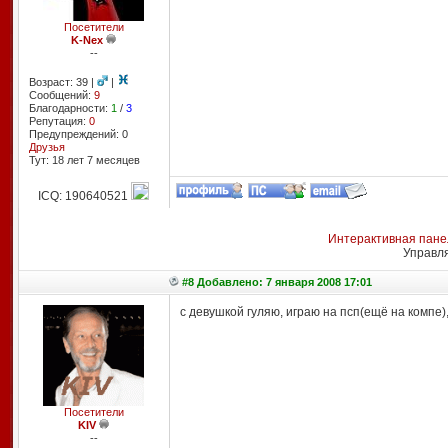
Посетители
K-Nex
--
Возраст: 39 |
|
Сообщений:
9
Благодарности:
1
/
3
Репутация:
0
Предупреждений: 0
Друзья
Тут: 18 лет 7 месяцев
ICQ: 190640521
Интерактивная пане
Управл
#8 Добавлено: 7 января 2008 17:01
с девушкой гуляю, играю на псп(ещё на компе)
Посетители
KIV
--