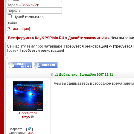
Пароль (
Забыли?
):
Чужой компьютер
Войти
[
Регистрация
]
Все форумы
»
Клуб PSPinfo.RU
»
Давайте знакомиться
» Чем вы зани
Сейчас эту тему просматривают:
[требуется регистрация]
->
[требуется 
Гостей:
[требуется регистрация]
#1 Добавлено: 3 декабря 2007 19:31
Чем вы занимаетесь в свободное время,заним
Посетители
fray5
--
Возраст: -- |
|
Сообщений:
338