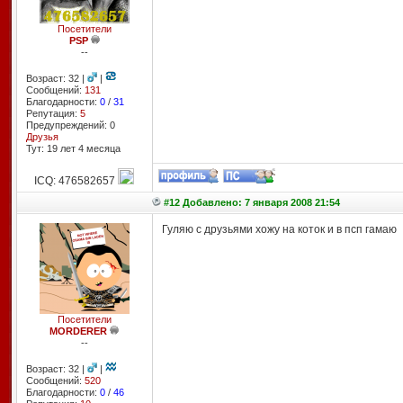
Посетители
PSP
--
Возраст: 32 |
|
Сообщений:
131
Благодарности:
0
/
31
Репутация:
5
Предупреждений: 0
Друзья
Тут: 19 лет 4 месяцa
ICQ: 476582657
#12 Добавлено: 7 января 2008 21:54
Гуляю с друзьями хожу на коток и в псп гамаю
Посетители
MORDERER
--
Возраст: 32 |
|
Сообщений:
520
Благодарности:
0
/
46