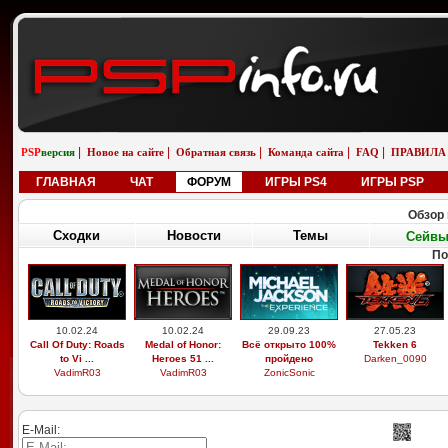
|
|
|
|
|
PSP
версия
Новое на сайте
Обратная связь
Команда сайта
FAQ
ПРАВИЛА
ГЛАВНАЯ
ЧАТ
ФОРУМ
ИГРЫ PS4
ИГРЫ PSP
Обзор 
Сходки
Новости
Темы
Сейв
По
10.02.24
10.02.24
29.09.23
27.05.23
Call Of Duty: Roads
Medal of Honor:
Всё открыто 100%
Tekken 6
to Vi ...
Heroes 51 ...
пройдено
Darken_0090
VadimR03
VadimR03
ZonicSonic
E-Mail: