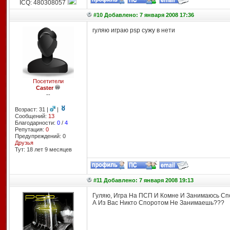
ICQ: 480308057
#10 Добавлено: 7 января 2008 17:36
гуляю играю psp сужу в нети
Посетители
Caster
--
Возраст: 31 |
|
Сообщений:
13
Благодарности:
0
/
4
Репутация:
0
Предупреждений: 0
Друзья
Тут: 18 лет 9 месяцев
#11 Добавлено: 7 января 2008 19:13
Гуляю, Игра На ПСП И Комне И Занимаюсь Спо
А Из Вас Никто Споротом Не Занимаешь???