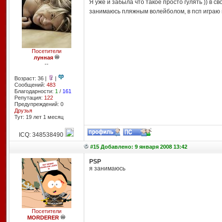
Я уже и забыла что такое просто гулять )) в с
занимаюсь пляжным волейболом, в псп играю на
Посетители
лунная
--
Возраст: 36 |
|
Сообщений:
483
Благодарности:
1
/
161
Репутация:
122
Предупреждений: 0
Друзья
Тут: 19 лет 1 месяц
ICQ: 348538490
#15 Добавлено: 9 января 2008 13:42
PSP
я занимаюсь
Посетители
MORDERER