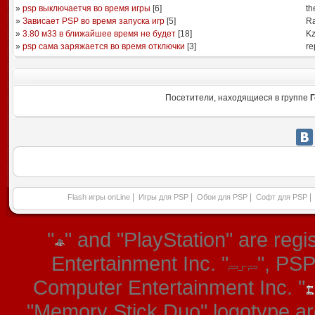
»
psp выключаетчя во время игры
[
6
]
th
»
Зависает PSP во время запуска игр
[
5
]
Ra
»
3.80 м33 в ближайшее время не будет
[
18
]
Kz
»
psp сама заряжается во время отключки
[
3
]
re
Посетители, находящиеся в группе
Г
|
|
|
|
Flash игры onLine
Игры для PSP
Обои для PSP
Софт для PSP
"
" and "PlayStation" are re
Entertainment Inc. "
", PS
Computer Entertainment Inc. "
"Memory Stick Duo" logotype ar