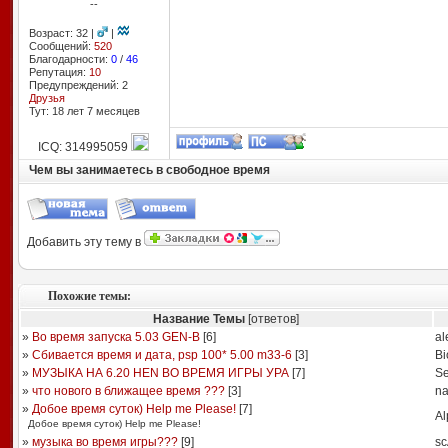
--
Возраст: 32 |
|
Сообщений:
520
Благодарности:
0
/
46
Репутация:
10
Предупреждений: 2
Друзья
Тут: 18 лет 7 месяцев
ICQ: 314995059
Чем вы занимаетесь в свободное время
Добавить эту тему в
Похожие темы:
Название Темы
[ответов]
»
Во время запуска 5.03 GEN-B
[
6
]
al
»
Сбивается время и дата, psp 100* 5.00 m33-6
[
3
]
Bi
»
МУЗЫКА НА 6.20 HEN ВО ВРЕМЯ ИГРЫ УРА
[
7
]
S
»
что нового в ближащее время ???
[
3
]
na
»
Добое время суток) Help me Please!
[
7
]
A
Добое время суток) Help me Please!
»
музыка во время игры???
[
9
]
sc