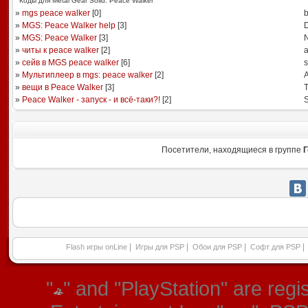
Коды для Metal Gear Solid: Peace Walker
»
mgs peace walker
[
0
]
b
»
MGS: Peace Walker help
[
3
]
D
»
MGS: Peace Walker
[
3
]
N
»
читы к peace walker
[
2
]
»
сейв в MGS peace walker
[
6
]
s
»
Мультиплеер в mgs: peace walker
[
2
]
A
»
вещи в Peace Walker
[
3
]
T
»
Peace Walker - запуск - и всё-таки?!
[
2
]
S
Посетители, находящиеся в группе
Г
|
|
|
|
Flash игры onLine
Игры для PSP
Обои для PSP
Софт для PSP
"
" and "PlayStation" are re