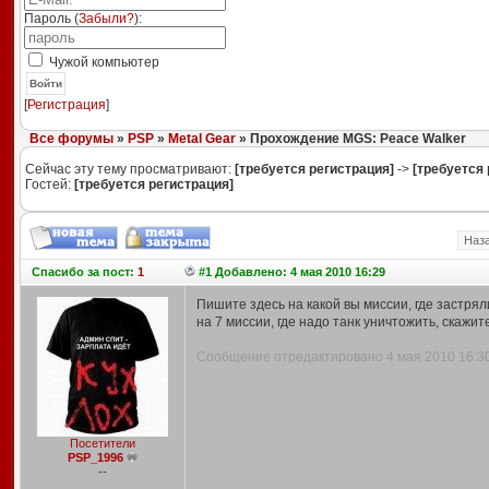
Пароль (
Забыли?
):
Чужой компьютер
Войти
[
Регистрация
]
Все форумы
»
PSP
»
Metal Gear
» Прохождение MGS: Peace Walker
Сейчас эту тему просматривают:
[требуется регистрация]
->
[требуется 
Гостей:
[требуется регистрация]
Наз
Спасибо
за пост:
1
#1 Добавлено: 4 мая 2010 16:29
Пишите здесь на какой вы миссии, где застрял
на 7 миссии, где надо танк уничтожить, скажит
Сообщение отредактировано 4 мая 2010 16:30.
Посетители
PSP_1996
--