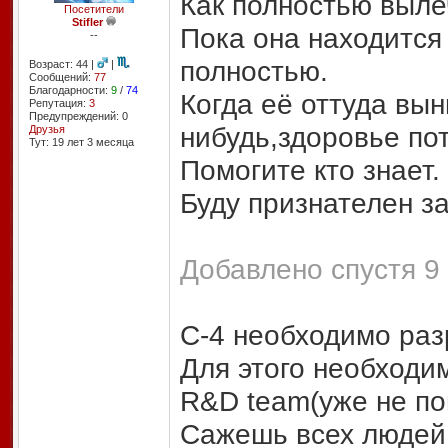
Как полностью выле
Посетители
Stifler
Пока она находится 
--
полностью.
Возраст: 44 |
|
Сообщений:
77
Благодарности:
9
/
74
Когда её оттуда вы
Репутация:
3
Предупреждений: 0
нибудь,здоровье пот
Друзья
Тут: 19 лет 3 месяцa
Помогите кто знает.
Буду признателен за
Добавлено спустя 9 
C-4 необходимо раз
Для этого необходи
R&D team(уже не по
Сажешь всех людей