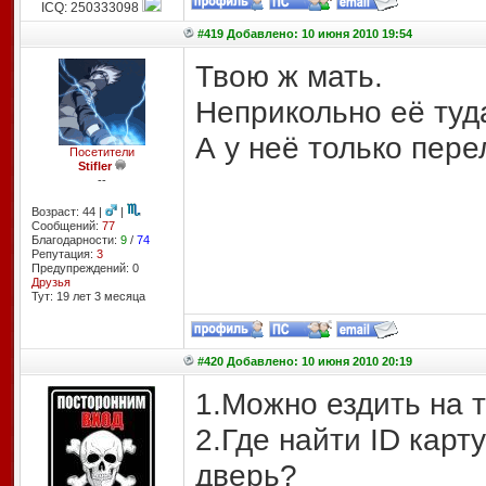
ICQ: 250333098
#419 Добавлено: 10 июня 2010 19:54
Твою ж мать.
Неприкольно её туда
А у неё только пере
Посетители
Stifler
--
Возраст: 44 |
|
Сообщений:
77
Благодарности:
9
/
74
Репутация:
3
Предупреждений: 0
Друзья
Тут: 19 лет 3 месяцa
#420 Добавлено: 10 июня 2010 20:19
1.Можно ездить на 
2.Где найти ID карт
дверь?