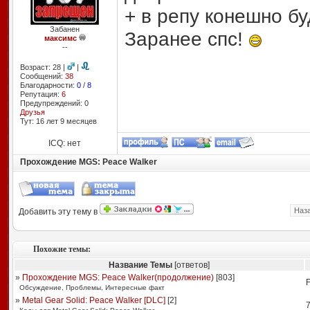
+ в репу конешно бу
Забанен
Заранее спс!
максимс
--
Возраст: 28 |
|
Сообщений:
38
Благодарности:
0
/
8
Репутация:
6
Предупреждений: 0
Друзья
Тут: 16 лет 9 месяцев
ICQ: нет
Прохождение MGS: Peace Walker
Наз
Добавить эту тему в
Похожие темы:
Название Темы
[ответов]
»
Прохождение MGS: Peace Walker(продолжение)
[
803
]
F
Обсуждение, Проблемы, Интересные факт
»
Metal Gear Solid: Peace Walker [DLC]
[
2
]