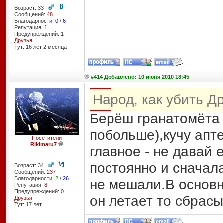
Возраст: 33 |
|
Сообщений:
48
Благодарности:
0
/
6
Репутация:
1
Предупреждений: 1
Друзья
Тут: 16 лет 2 месяцa
#414 Добавлено: 10 июня 2010 18:45
Народ, как убить Д
Берёш гранатомёта 
побольше),кучу апт
Посетители
Rikimaru7
главное - не давай 
--
постоянно и сначал
Возраст: 34 |
|
Сообщений:
237
Благодарности:
2
/
26
не мешали.В основн
Репутация:
8
Предупреждений: 0
он летает то сбрасы
Друзья
Тут: 17 лет