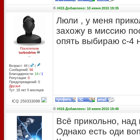
#415 Добавлено: 10 июня 2010 19:35
Люли , у меня прико
захожу в миссию пос
опять выбираю с-4 н
Посетители
turbodrive
--
Возраст: 44 |
|
Сообщений:
56
Благодарности:
14
/
1
Репутация:
0
Предупреждений: 0
Друзья
Тут: 18 лет 5 месяцев
ICQ: 250333098
#416 Добавлено: 10 июня 2010 19:46
Всё прикольно, над
Однако есть оди воп