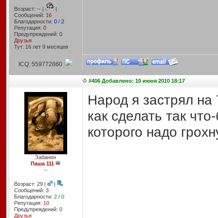
Возраст: -- |
|
Сообщений:
16
Благодарности:
0
/
2
Репутация:
0
Предупреждений: 0
Друзья
Тут: 16 лет 9 месяцев
ICQ: 559772860
#406 Добавлено: 10 июня 2010 18:17
Народ я застрял на 
как сделать так что
которого надо грохн
Забанен
Паша 111
--
Возраст: 29 |
|
Сообщений:
3
Благодарности:
2
/
0
Репутация:
10
Предупреждений: 0
Друзья