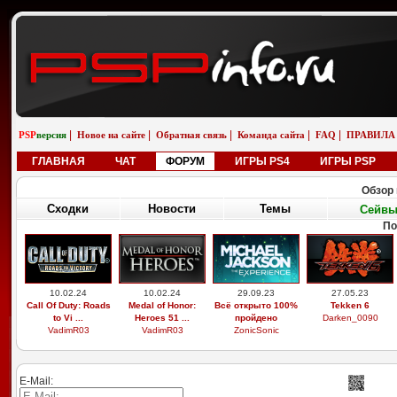
|
|
|
|
|
PSP
версия
Новое на сайте
Обратная связь
Команда сайта
FAQ
ПРАВИЛА
ГЛАВНАЯ
ЧАТ
ФОРУМ
ИГРЫ PS4
ИГРЫ PSP
Обзор 
Сходки
Новости
Темы
Сейв
По
10.02.24
10.02.24
29.09.23
27.05.23
Call Of Duty: Roads
Medal of Honor:
Всё открыто 100%
Tekken 6
to Vi ...
Heroes 51 ...
пройдено
Darken_0090
VadimR03
VadimR03
ZonicSonic
E-Mail: