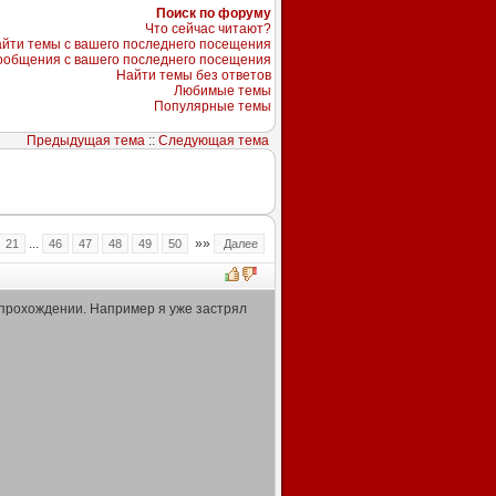
Поиск по форуму
Что сейчас читают?
йти темы с вашего последнего посещения
ообщения с вашего последнего посещения
Найти темы без ответов
Любимые темы
Популярные темы
Предыдущая тема
::
Следующая тема
...
»»
21
46
47
48
49
50
Далее
в прохождении. Например я уже застрял