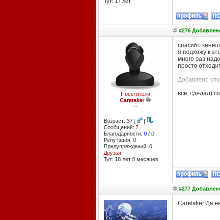
Тут: 17 лет
#276 Добавлено
спасибо канешн
я подхожу к эт
много раз надо
просто отходит
Добавлено спус
всё, сделал) с
Посетители
Caretaker
--
Возраст: 37 |
|
Сообщений:
7
Благодарности:
0
/
0
Репутация:
0
Предупреждений: 0
Друзья
Тут: 18 лет 8 месяцев
#277 Добавлено
Caretaker!Да н