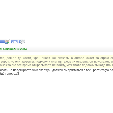
: 5 июня 2010 22:57
ите, дошёл до части, хрен знает как сказать, а ангаре каком то огромно
 ворот, но они закрыты, подхожу к ним, пытаюсь их открыть, он присидает,
то как то его всё время отбрасывает, не пойму, мож чтото подложить надо или 
ивать не надо!Просто жми вверх(он должен выпрямиться в весь рост).тогда р
йдёт вперёд)!