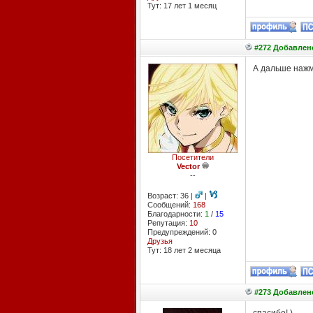
Тут: 17 лет 1 месяц
#272 Добавлено
А дальше нажм
Посетители
Vector
--
Возраст: 36 |
|
Сообщений:
168
Благодарности:
1
/
15
Репутация:
10
Предупреждений: 0
Друзья
Тут: 18 лет 2 месяцa
#273 Добавлено