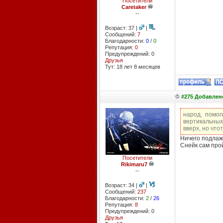
Посетители
Caretaker
--
Возраст: 37 |
|
Сообщений:
7
Благодарности:
0
/
0
Репутация:
0
Предупреждений: 0
Друзья
Тут: 18 лет 8 месяцев
#275 Добавлено
народ, помог
вертикальных
вверх, но что
Ничего подлаж
Снейк сам про
Посетители
Rikimaru7
--
Возраст: 34 |
|
Сообщений:
237
Благодарности:
2
/
26
Репутация:
8
Предупреждений: 0
Друзья