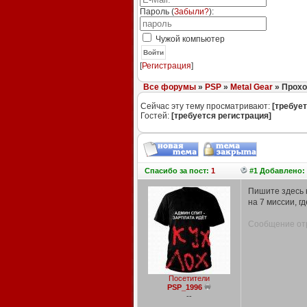
Пароль (
Забыли?
):
Чужой компьютер
Войти
[
Регистрация
]
Все форумы
»
PSP
»
Metal Gear
» Прохо
Сейчас эту тему просматривают:
[требует
Гостей:
[требуется регистрация]
Спасибо
за пост:
1
#1 Добавлено: 
Пишите здесь н
на 7 миссии, г
Сообщение отр
Посетители
PSP_1996
--