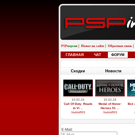
|
|
|
PSP
версия
Новое на сайте
Обратная связь
ГЛАВНАЯ
ЧАТ
ФОРУМ
Сходки
Новости
10.02.24
10.02.24
Call Of Duty: Roads
Medal of Honor:
Всё 
to Vi ...
Heroes 51 ...
VadimR03
VadimR03
E-Mail: