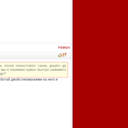
Наверх
м, после гиганстского танка, дошёл до
 и как я понимаю нужно быстро нажимать
где?
аботай джойстиком(нажми на него и