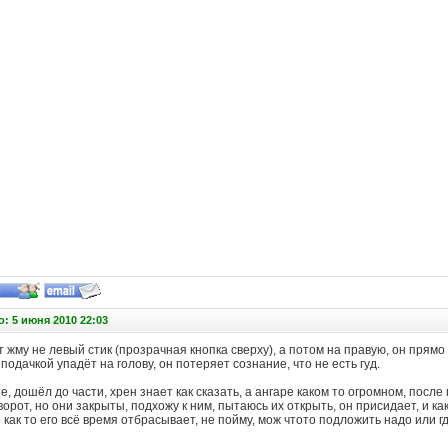
: 5 июня 2010 22:03
 жму не левый стик (прозрачная кнопка сверху), а потом на правую, он прямо 
 подачкой упадёт на голову, он потеряет сознание, что не есть гуд.
е, дошёл до части, хрен знает как сказать, а ангаре каком то огромном, после 
орот, но они закрыты, подхожу к ним, пытаюсь их открыть, он присидает, и 
о как то его всё время отбрасывает, не пойму, мож чтото подложить надо или г