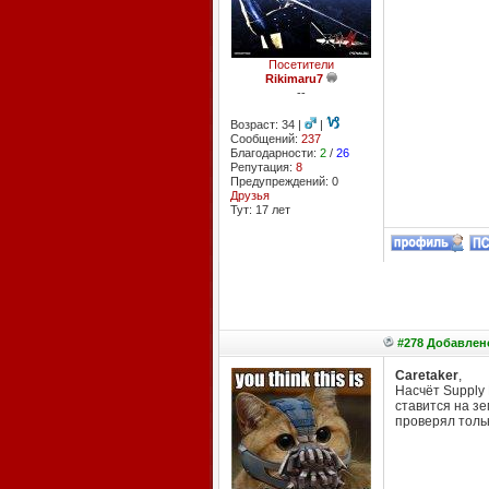
Посетители
Rikimaru7
--
Возраст: 34 |
|
Сообщений:
237
Благодарности:
2
/
26
Репутация:
8
Предупреждений: 0
Друзья
Тут: 17 лет
#278 Добавлено
Caretaker
,
Насчёт Supply 
ставится на зе
проверял только