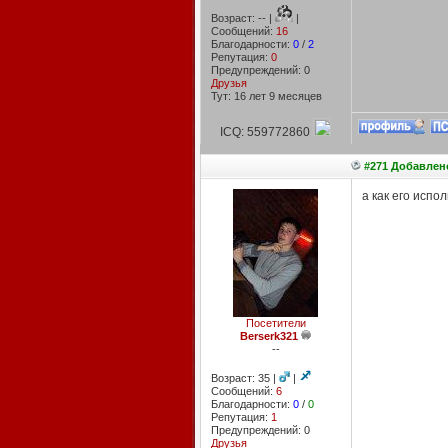
Возраст: -- |
|
Сообщений:
16
Благодарности:
0
/
2
Репутация:
0
Предупреждений: 0
Друзья
Тут: 16 лет 9 месяцев
ICQ: 559772860
#271 Добавлено
а как его испо
Посетители
Berserk321
--
Возраст: 35 |
|
Сообщений:
6
Благодарности:
0
/
0
Репутация:
1
Предупреждений: 0
Друзья