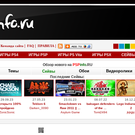
|
|
|
Команда сайта
FAQ
ПРАВИЛА
ИГРЫ PS4
ИГРЫ PSP
ИГРЫ PS Vita
ИГРЫ PSX
СЕЙВ
Обзор нового на
PSP
info
.RU
Темы
Обои
Видеоролики
Сейвы
Последние Сейвы:
29.09.23
27.05.23
23.01.23
08.07.22
16.12.
открыто 100%
Tekken 6
Smackdown vs
bakugan defenders
Lego Indian
пройдено
Darken_0090
Raw 2011 || ...
of the ...
2
ZonicSonic
Asylum Game
Tomi2494
jkjkjjijc