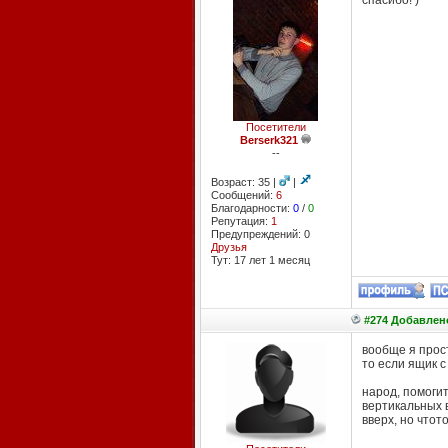
спасибо! )
Посетители
Berserk321
--
Возраст: 35 |
|
Сообщений:
6
Благодарности:
0
/
0
Репутация:
1
Предупреждений: 0
Друзья
Тут: 17 лет 1 месяц
#274 Добавлено
вообще я прост
то если ящик с
народ, помогит
вертикальных в
вверх, но чтот