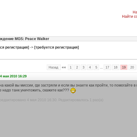
На
Найти с
ждение MGS: Peace Walker
ся регистрация]
->
[требуется регистрация]
««
...
Назад
1
2
3
4
5
17
18
19
20
4 мая 2010 16:29
а какой вы миссии, где застряли и если вы знаете как пройти, то помогайте 
де надо танк уничтожить, скажите как???
едактировано 4 мая 2010 16:30. Редактировалось 1 раз(а)