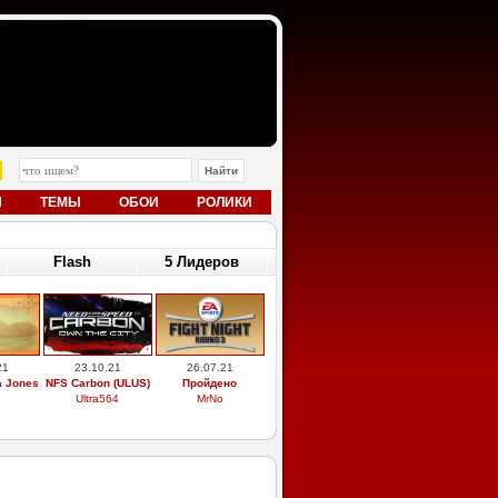
Ы
ТЕМЫ
ОБОИ
РОЛИКИ
Flash
5 Лидеров
21
23.10.21
26.07.21
a Jones
NFS Carbon (ULUS)
Пройдено
Ultra564
MrNo