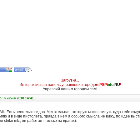
Загрузка...
Интерактивная панель управления городом
PSP
info
.RU
!
Управляй нашим городом сам!
: 6 июня 2010 14:41
Mk. Есть несколько видов. Метательная, которую можно кинуть куда тебе взд
млю и в виде пистолета, правда в нем я особого смысла не вижу, по идее выст
 strike mk., он работает только на врагах).