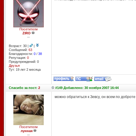
Посетители
ZIRO
--
Возраст: 30 |
|
Сообщений:
63
Благодарности:
0
/
38
Репутация:
0
Предупреждений: 0
Друзья
Тут: 19 лет 2 месяцa
Спасибо
за пост:
2
#149 Добавлено: 30 ноября 2007 16:44
можно обратиться к Зевсу, он всем по доброт
Посетители
лунная
--