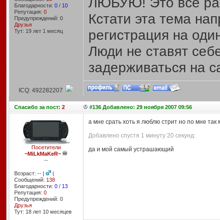
ЛЮБУЮ! Это все ра
Благодарности:
0
/
10
Репутация:
0
Кстати эта тема на
Предупреждений: 0
Друзья
регистрация на один
Тут: 19 лет 1 месяц
Люди не ставят себ
задерживаться на са
ICQ: 492282207
Спасибо
за пост:
2
#136 Добавлено: 29 ноября 2007 09:56
а мне срать хоть я люблю стрит но по мне так
Добавлено спустя 1 минуту 20 секунд:
Посетители
да и мой самый устрашающий
~MiLkMaKeR~
--
Возраст: -- |
|
Сообщений:
138
Благодарности:
0
/
13
Репутация:
0
Предупреждений: 0
Друзья
Тут: 18 лет 10 месяцев