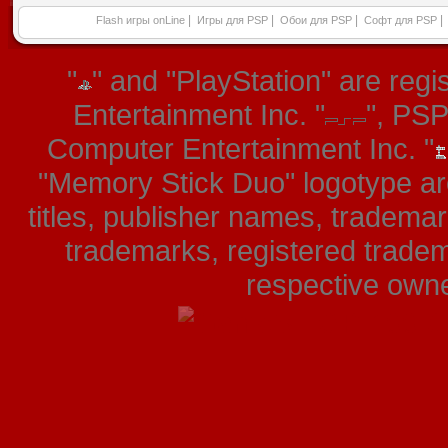
|
|
|
|
Flash игры onLine
Игры для PSP
Обои для PSP
Софт для PSP
"
" and "PlayStation" are re
Entertainment Inc. "
", PS
Computer Entertainment Inc. "
"Memory Stick Duo" logotype ar
titles, publisher names, tradema
trademarks, registered tradem
respective owner