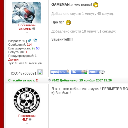
GAMEMAN
, я уже понял!
Добавлено спустя 1 минуту 45 секунд:
Про псп
Посетители
VASMEN
Добавлено спустя 18 минут 51 секунду:
--
Зацените!!!!!!!
Возраст: 30 |
|
Сообщений:
114
Благодарности:
9
/
53
Репутация:
1
Предупреждений: 1
Друзья
Тут: 18 лет 10 месяцев
ICQ: 487603091
Спасибо
за пост:
2
#142 Добавлено: 29 ноября 2007 19:26
Я вот тоже себе авик намутил! PERIMETER ROC
=) Все быть!
Посетители
4LT
--