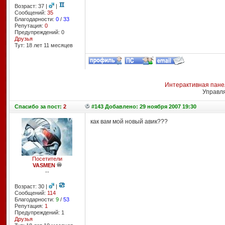
Возраст: 37 |
|
Сообщений:
35
Благодарности:
0
/
33
Репутация:
0
Предупреждений: 0
Друзья
Тут: 18 лет 11 месяцев
Интерактивная пане
Управл
Спасибо
за пост:
2
#143 Добавлено: 29 ноября 2007 19:30
как вам мой новый авик???
Посетители
VASMEN
--
Возраст: 30 |
|
Сообщений:
114
Благодарности:
9
/
53
Репутация:
1
Предупреждений: 1
Друзья