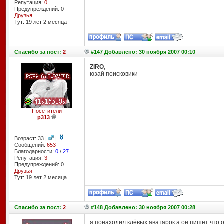
Репутация:
0
Предупреждений: 0
Друзья
Тут: 19 лет 2 месяцa
Спасибо
за пост:
2
#147 Добавлено: 30 ноября 2007 00:10
ZIRO
,
юзай поисковики
Посетители
p313
--
Возраст: 33 |
|
Сообщений:
653
Благодарности:
0
/
27
Репутация:
3
Предупреждений: 0
Друзья
Тут: 19 лет 2 месяцa
Спасибо
за пост:
2
#148 Добавлено: 30 ноября 2007 00:28
я понаходил клёвых аватарок а он пишет что 