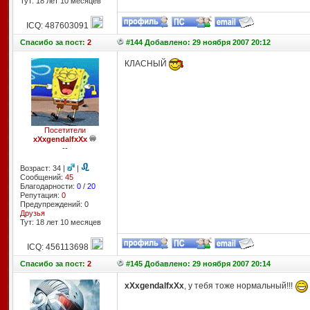
Тут: 18 лет 10 месяцев
ICQ: 487603091
Спасибо
за пост:
2
#144 Добавлено: 29 ноября 2007 20:12
КЛАСНЫЙ
Посетители
xXxgendalfxXx
--
Возраст: 34 |
|
Сообщений:
45
Благодарности:
0
/
20
Репутация:
0
Предупреждений: 0
Друзья
Тут: 18 лет 10 месяцев
ICQ: 456113698
Спасибо
за пост:
2
#145 Добавлено: 29 ноября 2007 20:14
xXxgendalfxXx
, у тебя тоже нормальный!!!