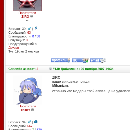
Посетители
ZIRO
--
Возраст: 30 |
|
Сообщений:
63
Благодарности:
0
/
38
Репутация:
0
Предупреждений: 0
Друзья
Тут: 19 лет 2 месяцa
Спасибо
за пост:
2
#139 Добавлено: 29 ноября 2007 14:34
ZIRO
,
ваще в яндексе поищи
Mihanizm
,
странно что модеры твой авик ещё не удалил
Посетители
TrOnY
--
Возраст: 34 |
|
Сообщений:
667
Благодарности:
7
/
170