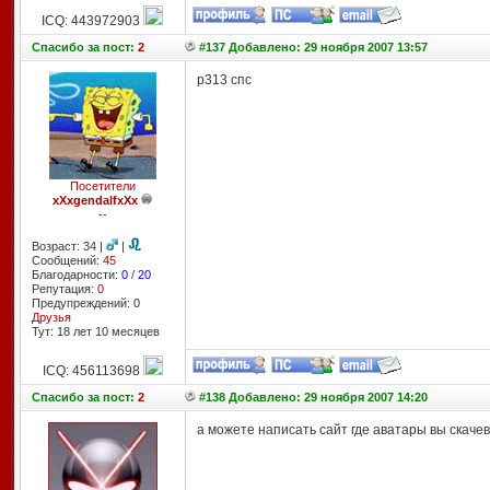
ICQ: 443972903
Спасибо
за пост:
2
#137 Добавлено: 29 ноября 2007 13:57
р313 спс
Посетители
xXxgendalfxXx
--
Возраст: 34 |
|
Сообщений:
45
Благодарности:
0
/
20
Репутация:
0
Предупреждений: 0
Друзья
Тут: 18 лет 10 месяцев
ICQ: 456113698
Спасибо
за пост:
2
#138 Добавлено: 29 ноября 2007 14:20
а можете написать сайт где аватары вы скаче