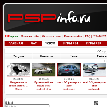
|
|
|
|
|
PSP
версия
Новое на сайте
Обратная связь
Команда сайта
FAQ
ПРАВИЛА
ГЛАВНАЯ
ЧАТ
ФОРУМ
ИГРЫ PS4
ИГРЫ PSP
Обзор 
Сходки
Новости
Темы
Сейв
П
29.03.26
19.02.26
01.01.26
01.01.26
Выдающиеся
Бугатти вейрон
saab 9-5 универсал
saab 9-5 универсал
звери, легоси ...
возле реки
aero
снег
M9xxsi
iosifreshetnik
saabinside
saabinside
E-Mail: