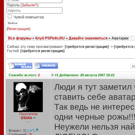
Пароль (
Забыли?
):
Чужой компьютер
Войти
[
Регистрация
]
Все форумы
»
Клуб PSPinfo.RU
»
Давайте знакомиться
» Аватарки
Сейчас эту тему просматривают:
[требуется регистрация]
->
[требуется 
Гостей:
[требуется регистрация]
Н
Спасибо
за пост:
2
#1 Добавлено: 28 августа 2007 18:22
Люди я тут заметил
ставить себе аватар
Так ведь не интере
одни черные рожы!!!!
Посетители
IZIDAN
--
Неужели нельзя найт
Возраст: 31 |
|
Сообщений:
15