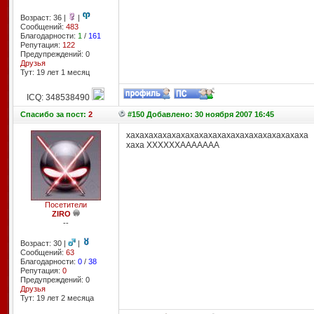
Возраст: 36 |
|
Сообщений:
483
Благодарности:
1
/
161
Репутация:
122
Предупреждений: 0
Друзья
Тут: 19 лет 1 месяц
ICQ: 348538490
Спасибо
за пост:
2
#150 Добавлено: 30 ноября 2007 16:45
хахахахахахахахахахахахахахахахахахахаха
хаха ХХХХХХААААААА
Посетители
ZIRO
--
Возраст: 30 |
|
Сообщений:
63
Благодарности:
0
/
38
Репутация:
0
Предупреждений: 0
Друзья
Тут: 19 лет 2 месяцa