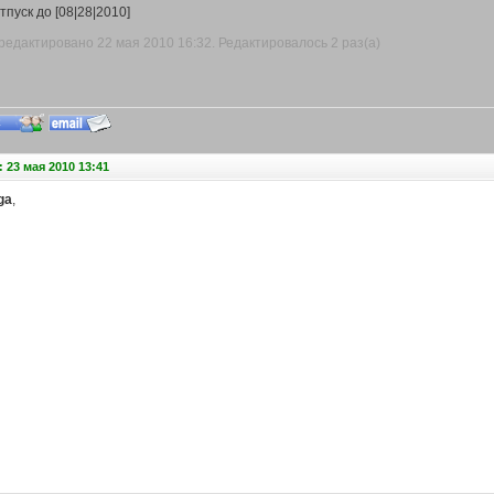
тпуск до [08|28|2010]
едактировано 22 мая 2010 16:32. Редактировалось 2 раз(а)
 23 мая 2010 13:41
ga
,