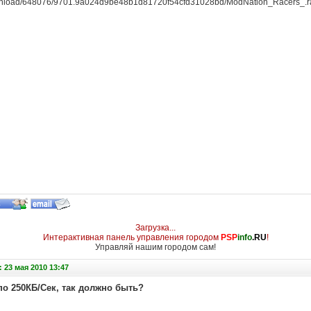
/download/648076/9701.9a024d9be48b1d81720f54cfd31028bd/ModNation_Racers_.ra
Загрузка...
Интерактивная панель управления городом
PSP
info
.RU
!
Управляй нашим городом сам!
 23 мая 2010 13:47
по 250КБ/Сек, так должно быть?