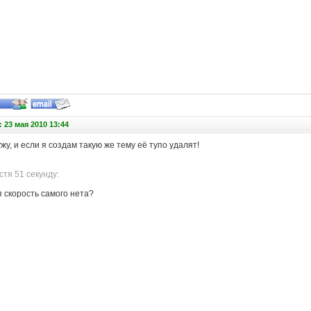
 23 мая 2010 13:44
жу, и если я создам такую же тему её тупо удалят!
тя 51 секунду:
я скорость самого нета?