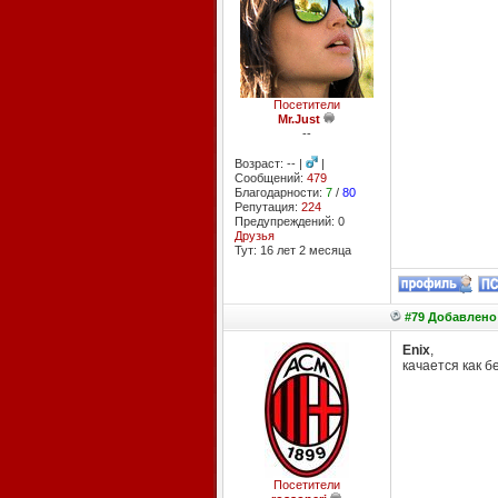
Посетители
Mr.Just
--
Возраст: -- |
|
Сообщений:
479
Благодарности:
7
/
80
Репутация:
224
Предупреждений: 0
Друзья
Тут: 16 лет 2 месяцa
#79 Добавлено:
Enix
,
качается как б
Посетители