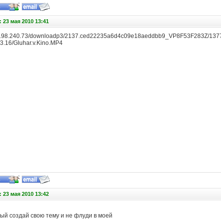
 23 мая 2010 13:41
4.198.240.73/downloadp3/2137.ced22235a6d4c09e18aeddbb9_VP8F53F283Z/1377
43.16/Gluhar.v.Kino.MP4
 23 мая 2010 13:42
ый создай свою тему и не флуди в моей