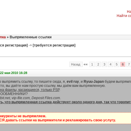
На
Найти с
лка
» Выпрямленные ссылки
ся регистрация]
->
[требуется регистрация]
««
Назад
1
2
3
4
5
6
7
22 мая 2010 16:28
 выпрямить ссылку, то пишите сюда, я,
evil ruy
, и
Ryuu-Japan
будем выпрямля
сто, вы даёте нам простую ссылку, мы даём вам выпрямленную.
 на фаилы, касающиеся, только PSP
.
ЙЛООБМЕННИКИ?
tbit.net, vip-file.com, Deposit Files.com
.
ь, что выпрямленная ссылка действует около одного дня, так что торопит
онкуренты не выпрямляем.
 давать ссылки на выпрямители и рекламировать свою услугу.