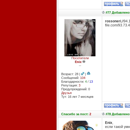
#77 Добавлено:
rossoneri
,//9
file.com/93.73.
Посетители
Enix
--
Возраст: 28 |
|
Сообщений:
104
Благодарности:
4
/
13
Репутация:
3
Предупреждений: 0
Друзья
Тут: 16 лет 7 месяцев
Спасибо
за пост:
2
#78 Добавлено:
Enix
,
если такой умн