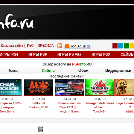
|
|
|
Команда сайта
FAQ
ПРАВИЛА
ИГРЫ PS4
ИГРЫ PSP
ИГРЫ PS Vita
ИГРЫ PSX
СЕЙВ
Обзор нового на
PSP
info
.RU
Темы
Обои
Видеоролики
Сейвы
Последние Сейвы:
29.09.23
27.05.23
23.01.23
08.07.22
16.12.
открыто 100%
Tekken 6
Smackdown vs
bakugan defenders
Lego Indian
пройдено
Darken_0090
Raw 2011 || ...
of the ...
2
ZonicSonic
Asylum Game
Tomi2494
jkjkjjijc