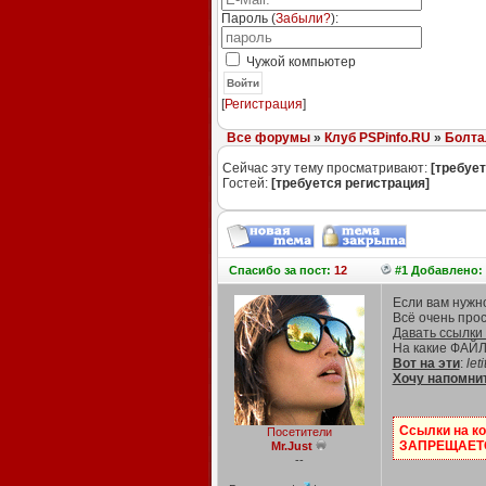
Пароль (
Забыли?
):
Чужой компьютер
Войти
[
Регистрация
]
Все форумы
»
Клуб PSPinfo.RU
»
Болта
Сейчас эту тему просматривают:
[требует
Гостей:
[требуется регистрация]
Спасибо
за пост:
12
#1 Добавлено: 
Если вам нужно
Всё очень про
Давать ссылки
На какие ФА
Вот на эти
:
leti
Хочу напомнит
Ссылки на к
Посетители
ЗАПРЕЩАЕТСЯ
Mr.Just
--