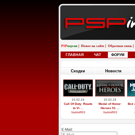
|
|
|
PSP
версия
Новое на сайте
Обратная связь
ГЛАВНАЯ
ЧАТ
ФОРУМ
Сходки
Новости
10.02.24
10.02.24
Call Of Duty: Roads
Medal of Honor:
Всё 
to Vi ...
Heroes 51 ...
VadimR03
VadimR03
E-Mail: