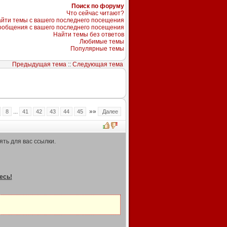
Поиск по форуму
Что сейчас читают?
йти темы с вашего последнего посещения
ообщения с вашего последнего посещения
Найти темы без ответов
Любимые темы
Популярные темы
Предыдущая тема
::
Следующая тема
...
»»
8
41
42
43
44
45
Далее
ть для вас ссылки.
есь!