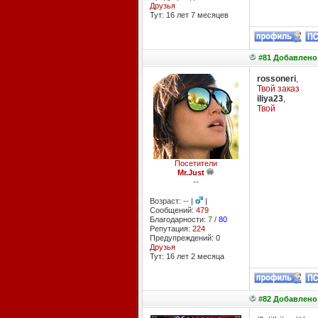
Друзья
Тут: 16 лет 7 месяцев
#81 Добавлено:
rossoneri
,
Твой заказ
iliya23
,
Твой
Посетители
Mr.Just
--
Возраст: -- |
|
Сообщений:
479
Благодарности:
7
/
80
Репутация:
224
Предупреждений: 0
Друзья
Тут: 16 лет 2 месяцa
#82 Добавлено: