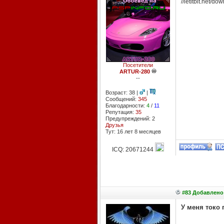
//letitbit.net
Посетители
ARTUR-280
--
Возраст: 38 |
|
Сообщений:
345
Благодарности:
4
/
11
Репутация:
35
Предупреждений: 2
Друзья
Тут: 16 лет 8 месяцев
ICQ: 20671244
#83 Добавлено:
У меня токо 