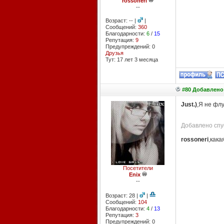
rossoneri
--
Возраст: -- |
|
Сообщений:
360
Благодарности:
6
/
15
Репутация:
9
Предупреждений: 0
Друзья
Тут: 17 лет 3 месяцa
#80 Добавлено:
Just.)
,Я не флу
Добавлено спус
rossoneri
,кака
Посетители
Enix
--
Возраст: 28 |
|
Сообщений:
104
Благодарности:
4
/
13
Репутация:
3
Предупреждений: 0