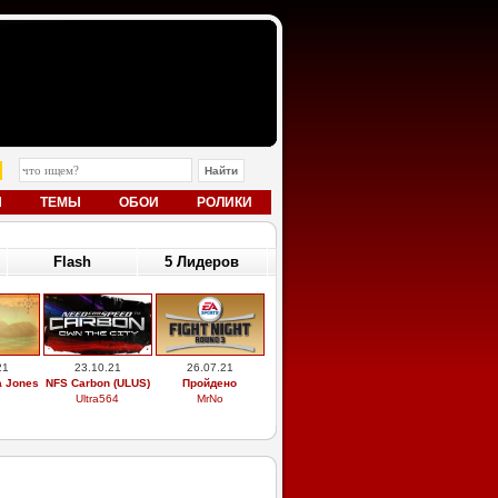
Ы
ТЕМЫ
ОБОИ
РОЛИКИ
Flash
5 Лидеров
21
23.10.21
26.07.21
a Jones
NFS Carbon (ULUS)
Пройдено
Ultra564
MrNo