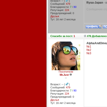
Возраст: -- |
|
Ryuu-Japan
- о
Сообщений:
479
Благодарности:
7
/
80
Сообщение отр
Репутация:
224
Предупреждений: 0
Друзья
Тут: 16 лет 2 месяцa
Спасибо
за пост:
1
#76 Добавлено:
AlphaAndOme
№1
№2
№3
Посетители
Mr.Just
--
Возраст: -- |
|
Сообщений:
479
Благодарности:
7
/
80
Репутация:
224
Предупреждений: 0
Друзья
Тут: 16 лет 2 месяцa