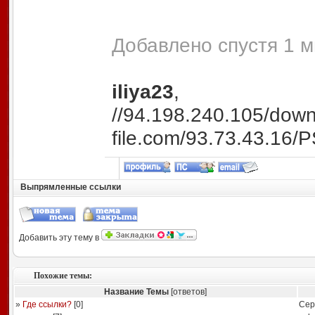
Добавлено спустя 1 м
iliya23
,
//94.198.240.105/do
file.com/93.73.43.16/
Выпрямленные ссылки
Добавить эту тему в
Похожие темы:
Название Темы
[ответов]
»
Где ссылки?
[
0
]
Сер