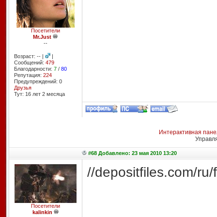
Посетители
Mr.Just
--
Возраст: -- |
|
Сообщений:
479
Благодарности:
7
/
80
Репутация:
224
Предупреждений: 0
Друзья
Тут: 16 лет 2 месяцa
Интерактивная пане
Управл
#68 Добавлено: 23 мая 2010 13:20
//depositfiles.com/ru/
Посетители
kalinkin