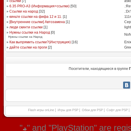
»
ссылки
[
7
]
ask
»
6.35 PRO-A3 (Информация+ссылки)
[
50
]
.:Re
»
Ссылки на народ
[
32
]
.:Dr
»
киньте ссылки на фифа 12 и 11.
[
1
]
111
»
[Внутренние ссылки] Автозамена
[
1
]
Сер
»
люди скинти ссылки
[
1
]
ligh
»
Нужны ссылки на Народ
[
0
]
NoN
Нужны ссылки на Народ
»
Как выпрямить ссылки?(Инструкция)
[
16
]
Eni
»
дайте ссылки на проги
[
2
]
Gre
Посетители, находящиеся в группе
Г
|
|
|
|
Flash игры onLine
Игры для PSP
Обои для PSP
Софт для PSP
"
" and "PlayStation" are re