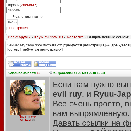
Пароль (
Забыли?
):
Чужой компьютер
Войти
[
Регистрация
]
Все форумы
»
Клуб PSPinfo.RU
»
Болталка
» Выпрямленные ссылки
Сейчас эту тему просматривают:
[требуется регистрация]
->
[требуется 
Гостей:
[требуется регистрация]
Спасибо
за пост:
12
#1 Добавлено: 22 мая 2010 16:28
Если вам нужно вып
evil ruy
, и
Ryuu-Ja
Всё очень просто, 
вам выпрямленную.
Посетители
Давать ссылки на ф
Mr.Just
--