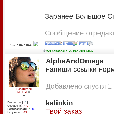
Заранее Большое С
Сообщение отредакт
ICQ: 548764833
#70 Добавлено: 23 мая 2010 13:25
AlphaAndOmega
,
напиши ссылки нор
Добавлено спустя 1 
Посетители
Mr.Just
--
kalinkin
,
Возраст: -- |
|
Сообщений:
479
Твой заказ
Благодарности:
7
/
80
Репутация:
224