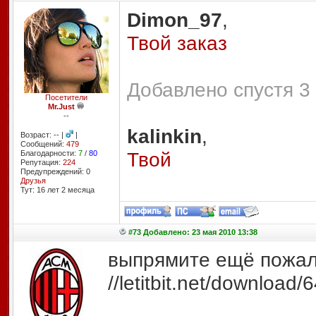
Dimon_97
,
Твой заказ
Добавлено спустя 3
Посетители
Mr.Just
--
kalinkin
,
Возраст: -- |
|
Сообщений:
479
Твой
Благодарности:
7
/
80
Репутация:
224
Предупреждений: 0
Друзья
Тут: 16 лет 2 месяцa
#73 Добавлено: 23 мая 2010 13:38
выпрямите ещё пожал
//letitbit.net/downlo