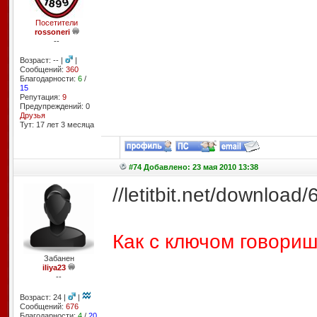
Посетители
rossoneri
--
Возраст: -- |
|
Сообщений:
360
Благодарности:
6
/
15
Репутация:
9
Предупреждений: 0
Друзья
Тут: 17 лет 3 месяцa
#74 Добавлено: 23 мая 2010 13:38
//letitbit.net/downl
Как с ключом говориш
Забанен
iliya23
--
Возраст: 24 |
|
Сообщений:
676
Благодарности:
4
/
20