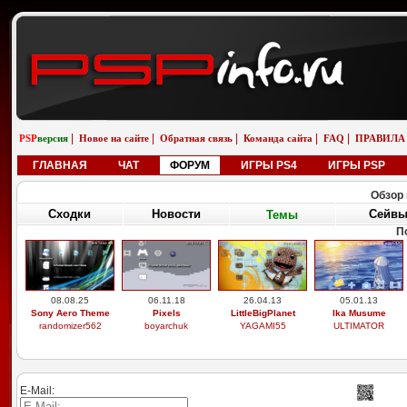
|
|
|
|
|
PSP
версия
Новое на сайте
Обратная связь
Команда сайта
FAQ
ПРАВИЛА
ГЛАВНАЯ
ЧАТ
ФОРУМ
ИГРЫ PS4
ИГРЫ PSP
Обзор 
Сходки
Новости
Сейв
Темы
П
08.08.25
06.11.18
26.04.13
05.01.13
Sony Aero Theme
Pixels
LittleBigPlanet
Ika Musume
randomizer562
boyarchuk
YAGAMI55
ULTIMATOR
E-Mail: