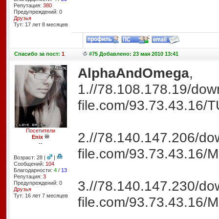
Репутация:
380
Предупреждений: 0
Друзья
Тут: 17 лет 8 месяцев
Спасибо
за пост:
1
#75 Добавлено: 23 мая 2010 13:41
AlphaAndOmega
,
1.//78.108.178.19/do
file.com/93.73.43.16/
Посетители
2.//78.140.147.206/
Enix
--
file.com/93.73.43.16/
Возраст: 28 |
|
Сообщений:
104
Благодарности:
4
/
13
Репутация:
3
3.//78.140.147.230/
Предупреждений: 0
Друзья
Тут: 16 лет 7 месяцев
file.com/93.73.43.16/