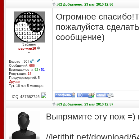
#62 Добавлено: 23 мая 2010 12:56
Огромное спасибо!Т
пожалуйста сделат
сообщение)
Забанен
psp-ман10
--
Возраст: 30 |
|
Сообщений:
686
Благодарности:
92
/
51
Репутация:
18
Предупреждений: 5
Друзья
Тут: 18 лет 5 месяцев
ICQ: 437682746
#63 Добавлено: 23 мая 2010 12:57
Выпрямите эту пож =) 
//letitbit.net/downloa