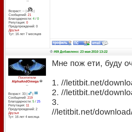
--
Возраст: -- |
|
Сообщений:
21
Благодарности:
4
/
0
Репутация:
0
Предупреждений: 0
Друзья
Тут: 16 лет 7 месяцев
#69 Добавлено: 23 мая 2010 13:22
Мне пож ети, буду о
Посетители
1. //letitbit.net/do
AlphaAndOmega
--
2. //letitbit.net/do
Возраст: 33 |
|
Сообщений:
219
3.
Благодарности:
5
/
25
Репутация:
11
//letitbit.net/down
Предупреждений: 2
Друзья
Тут: 16 лет 4 месяцa