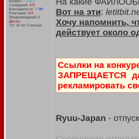
На какие ФАЙЛОО
Возраст: -- |
|
Сообщений:
479
Вот на эти
:
letitbit.
Благодарности:
7
/
80
Репутация:
224
Предупреждений: 0
Хочу напомнить, 
Друзья
Тут: 16 лет 2 месяцa
действует около од
Ссылки на конкур
ЗАПРЕЩАЕТСЯ да
рекламировать св
Ryuu-Japan
- отпуск
Сообщение отредакт