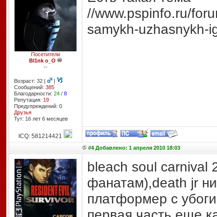
//www.pspinfo.ru/for
samykh-uzhasnykh-ig
Посетители
Bl1nk o_O
--
Возраст: 32 |
|
Сообщений:
385
Благодарности:
24
/
8
Репутация:
19
Предупреждений: 0
Друзья
Тут: 16 лет 6 месяцев
ICQ: 581214421
#4 Добавлено: 1 апреля 2010 18:03
bleach soul carnival
фанатам),death jr 
платформер с убог
первая часть еще к