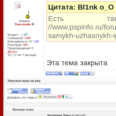
Цитата: Bl1nk o_O
Есть та
Забанен
Theo-Inside
//www.pspinfo.ru/for
--
samykh-uzhasnykh-ig
Возраст: -- |
|
Сообщений:
1488
Благодарности:
54
/
125
Репутация:
485
Предупреждений: 0
Друзья
Тут: 17 лет 7 месяцев
Эта тема закрыта
Ужасные игры на psp
Добавить эту тему в
Похожие темы:
Название Темы
[ответов]