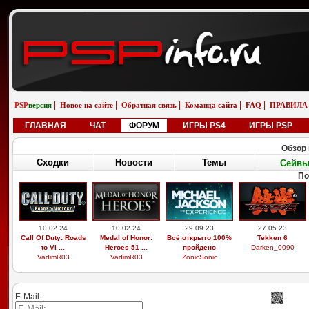
|
|
|
|
|
PSP
версия
Новое на сайте
Обратная связь
Команда сайта
FAQ
ПРАВИЛА
ГЛАВНАЯ
ЧАТ
ФОРУМ
ИГРЫ PS4
ИГРЫ PSP
Обзор 
Сходки
Новости
Темы
Сейв
По
10.02.24
10.02.24
29.09.23
27.05.23
Call Of Duty: Roads
Medal of Honor:
Всё открыто 100%
Tekken 6
to Vi ...
Heroes 51 ...
пройдено
Darken_0090
VadimR03
VadimR03
ZonicSonic
E-Mail: