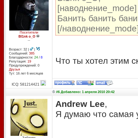
[наводнение_mode]
Банить банить бани
[/наводнение_mode
Посетители
Bl1nk o_O
--
Возраст: 32 |
|
Сообщений:
385
Благодарности:
24
/
8
Что ты хотел этим с
Репутация:
19
Предупреждений: 0
Друзья
Тут: 16 лет 6 месяцев
ICQ: 581214421
#6 Добавлено: 1 апреля 2010 20:42
Andrew Lee
,
Я думаю что самая 
Забанен