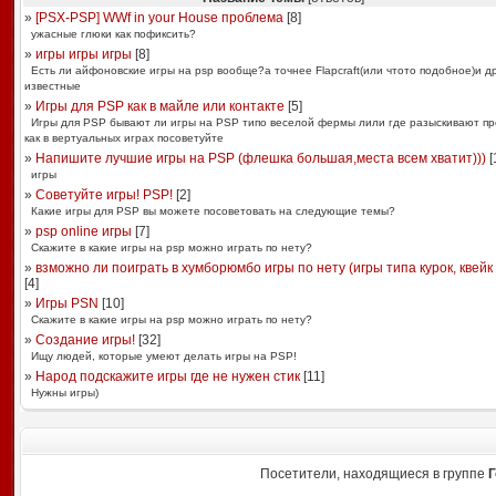
»
[PSX-PSP] WWf in your House проблема
[
8
]
ужасные глюки как пофиксить?
»
игры игры игры
[
8
]
Есть ли айфоновские игры на psp вообще?а точнее Flapcraft(или чтото подобное)и д
известные
»
Игры для PSP как в майле или контакте
[
5
]
Игры для PSP бывают ли игры на PSP типо веселой фермы лили где разыскивают п
как в вертуальных играх посоветуйте
»
Напишите лучшие игры на PSP (флешка большая,места всем хватит)))
[
игры
»
Советуйте игры! PSP!
[
2
]
Какие игры для PSP вы можете посоветовать на следующие темы?
»
psp online игры
[
7
]
Скажите в какие игры на psp можно играть по нету?
»
взможно ли поиграть в хумборюмбо игры по нету (игры типа курок, квейк 3
[
4
]
»
Игры PSN
[
10
]
Скажите в какие игры на psp можно играть по нету?
»
Создание игры!
[
32
]
Ищу людей, которые умеют делать игры на PSP!
»
Народ подскажите игры где не нужен стик
[
11
]
Нужны игры)
Посетители, находящиеся в группе
Г