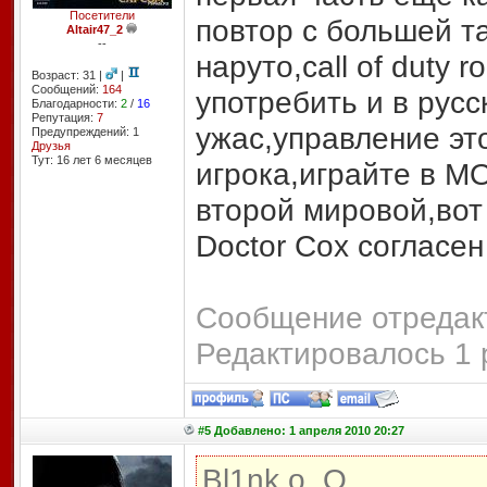
Посетители
повтор с большей т
Altair47_2
--
наруто,call of duty r
Возраст: 31 |
|
Сообщений:
164
употребить и в рус
Благодарности:
2
/
16
Репутация:
7
ужас,управление это
Предупреждений: 1
Друзья
Тут: 16 лет 6 месяцев
игрока,играйте в M
второй мировой,вот
Doctor Сox согласен
Сообщение отредакт
Редактировалось 1 
#5 Добавлено: 1 апреля 2010 20:27
Bl1nk o_O,