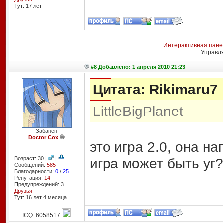
Тут: 17 лет
Интерактивная пане
Управл
#8 Добавлено: 1 апреля 2010 21:23
Цитата: Rikimaru7
LittleBigPlanet
Забанен
Doctor Cox
это игра 2.0, она н
--
Возраст: 30 |
|
игра может быть уг?
Сообщений:
585
Благодарности:
0
/
25
Репутация:
14
Предупреждений: 3
Друзья
Тут: 16 лет 4 месяцa
ICQ: 6058517