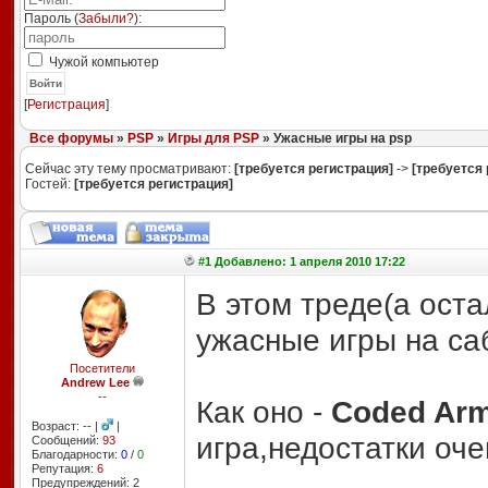
Пароль (
Забыли?
):
Чужой компьютер
Войти
[
Регистрация
]
Все форумы
»
PSP
»
Игры для PSP
» Ужасные игры на psp
Сейчас эту тему просматривают:
[требуется регистрация]
->
[требуется 
Гостей:
[требуется регистрация]
#1 Добавлено: 1 апреля 2010 17:22
В этом треде(а ост
ужасные игры на са
Посетители
Andrew Lee
--
Как оно -
Coded Arm
Возраст: -- |
|
игра,недостатки оч
Сообщений:
93
Благодарности:
0
/
0
Репутация:
6
Предупреждений: 2