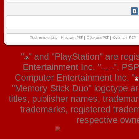
|
|
|
|
Flash игры onLine
Игры для PSP
Обои для PSP
Софт для PSP
"
" and "PlayStation" are re
Entertainment Inc. "
", PS
Computer Entertainment Inc. "
"Memory Stick Duo" logotype ar
titles, publisher names, tradema
trademarks, registered tradem
respective owner