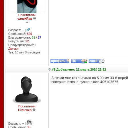
Посетители
vanekRap
--
Возраст: -- |
|
Сообщений:
520
Благодарности:
61
/
27
Репутация:
22
Предупреждений: 1
Друзья
Тут: 16 лет 8 месяцев
#9 Добавлено: 22 марта 2010 21:52
А скажи мне как сначала на 5.00 мм 33-6 пере
совершенства. а лучше в асю 405103675
Посетители
Crouwen
--
Возраст: -- |
|
Сообщений:
35