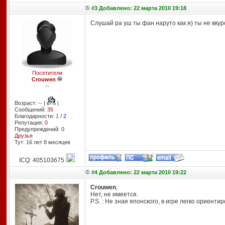
#3 Добавлено: 22 марта 2010 19:18
Слушай ра уш ты фан наруто как я) ты не вкурс
Посетители
Crouwen
--
Возраст: -- |
|
Сообщений:
35
Благодарности:
1
/
2
Репутация:
0
Предупреждений: 0
Друзья
Тут: 16 лет 8 месяцев
ICQ: 405103675
#4 Добавлено: 22 марта 2010 19:22
Crouwen
,
Нет, не имеется.
P.S. : Не зная японского, в игре легко ориентир