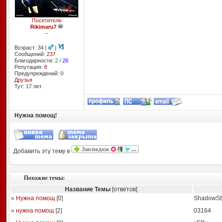
Посетители
Rikimaru7
--
Возраст: 34 |
|
Сообщений:
237
Благодарности:
2
/
26
Репутация:
8
Предупреждений: 0
Друзья
Тут: 17 лет
Нужна помощ!
Добавить эту тему в
Похожие темы:
Название Темы
[ответов]
»
Нужна помощ
[
0
]
ShadowSt
»
нужна помощ
[
2
]
03164