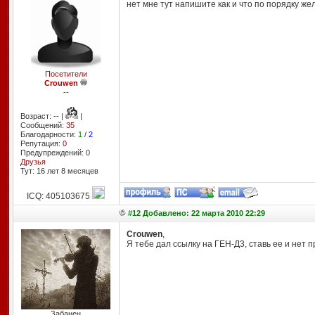
нет мне тут напишите как и что по порядку ж
Посетители
Crouwen
--
Возраст: -- |
|
Сообщений:
35
Благодарности:
1
/
2
Репутация:
0
Предупреждений: 0
Друзья
Тут: 16 лет 8 месяцев
ICQ: 405103675
#12 Добавлено: 22 марта 2010 22:29
Crouwen
,
Я тебе дал ссылку на ГЕН-Д3, ставь ее и нет п
Забанен