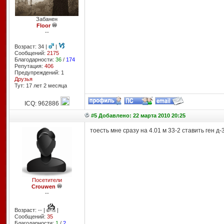
Забанен
Floor
--
Возраст: 34 |
|
Сообщений:
2175
Благодарности:
36
/
174
Репутация:
406
Предупреждений: 1
Друзья
Тут: 17 лет 2 месяцa
ICQ: 962886
#5 Добавлено: 22 марта 2010 20:25
тоесть мне сразу на 4.01 м 33-2 ставить ген д-
Посетители
Crouwen
--
Возраст: -- |
|
Сообщений:
35
Благодарности:
1
/
2