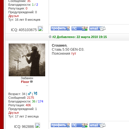
Сообщений:
35
Благодарности:
1
/
2
Репутация:
0
Предупреждений: 0
Друзья
Тут: 16 лет 8 месяцев
ICQ: 405103675
#2 Добавлено: 22 марта 2010 19:15
Crouwen
,
Ставь 5.50 GEN-D3.
Пояснения
тут
Забанен
Floor
--
Возраст: 34 |
|
Сообщений:
2175
Благодарности:
36
/
174
Репутация:
406
Предупреждений: 1
Друзья
Тут: 17 лет 2 месяцa
ICQ: 962886