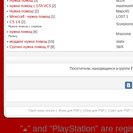
»
Нужна помощ
[
3
]
xEDx
»
нужна помощ с GTA:VCS
[
2
]
maximum
»
Нужна помощ!
[
2
]
Mapc45
»
Minecraft - нужна помощ
[
1
]
LOST 1
»
CS 1.6
[
2
]
Scorpions
Нужна помощ с сервом
»
нужна помощ
[
4
]
khazuma
Пипец
»
моддинг нужна помощ
[
16
]
slalix
»
Срочно нужна помощ !!!
[
9
]
StilX
Посетители, находящиеся в группе
Г
|
|
|
|
Flash игры onLine
Игры для PSP
Обои для PSP
Софт для PSP
"
" and "PlayStation" are re