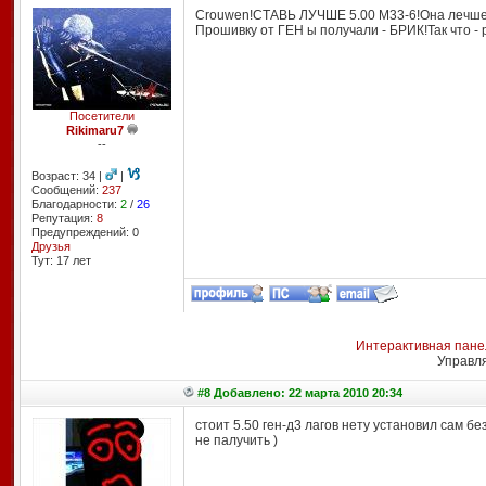
Crouwen!СТАВЬ ЛУЧШЕ 5.00 М33-6!Она лечше Г
Прошивку от ГЕН ы получали - БРИК!Так что - 
Посетители
Rikimaru7
--
Возраст: 34 |
|
Сообщений:
237
Благодарности:
2
/
26
Репутация:
8
Предупреждений: 0
Друзья
Тут: 17 лет
Интерактивная пане
Управл
#8 Добавлено: 22 марта 2010 20:34
стоит 5.50 ген-д3 лагов нету установил сам б
не палучить )