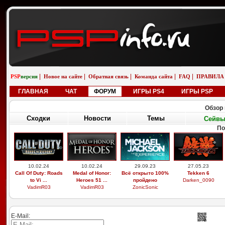
|
|
|
|
|
PSP
версия
Новое на сайте
Обратная связь
Команда сайта
FAQ
ПРАВИЛА
ГЛАВНАЯ
ЧАТ
ФОРУМ
ИГРЫ PS4
ИГРЫ PSP
Обзор 
Сходки
Новости
Темы
Сейв
По
10.02.24
10.02.24
29.09.23
27.05.23
Call Of Duty: Roads
Medal of Honor:
Всё открыто 100%
Tekken 6
to Vi ...
Heroes 51 ...
пройдено
Darken_0090
VadimR03
VadimR03
ZonicSonic
E-Mail: