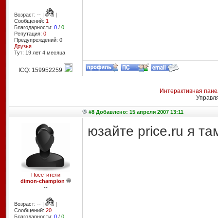
Возраст: -- |
|
Сообщений:
1
Благодарности:
0
/
0
Репутация:
0
Предупреждений: 0
Друзья
Тут: 19 лет 4 месяцa
ICQ: 159952259
Интерактивная пане
Управл
#8 Добавлено: 15 апреля 2007 13:11
юзайте price.ru я та
Посетители
dimon-champion
--
Возраст: -- |
|
Сообщений:
20
Благодарности:
0
/
0