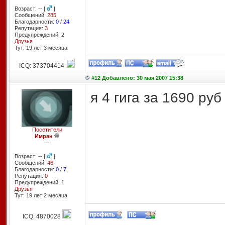
Возраст: -- |
|
Сообщений:
285
Благодарности:
0
/
24
Репутация:
3
Предупреждений: 2
Друзья
Тут: 19 лет 3 месяцa
ICQ: 373704414
#12 Добавлено: 30 мая 2007 15:38
я 4 гига за 1690 ру
Посетители
Имран
--
Возраст: -- |
|
Сообщений:
46
Благодарности:
0
/
7
Репутация:
0
Предупреждений: 1
Друзья
Тут: 19 лет 2 месяцa
ICQ: 4870028