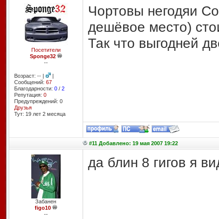
Чортовы негодяи Со
дешёвое место) стои
Так что выгодней две
Посетители
Sponge32
--
Возраст: -- |
|
Сообщений:
67
Благодарности:
0
/
2
Репутация:
0
Предупреждений: 0
Друзья
Тут: 19 лет 2 месяцa
#11 Добавлено: 19 мая 2007 19:22
да блин 8 гигов я ви
Забанен
figo10
--