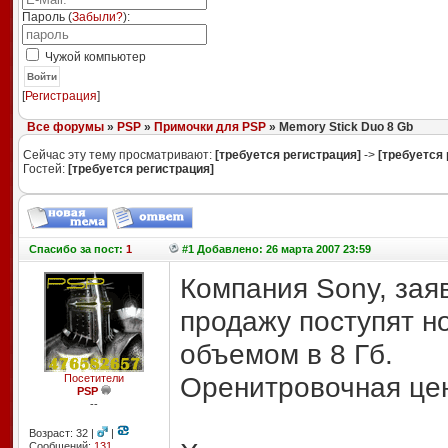
Пароль (
Забыли?
):
Чужой компьютер
Войти
[
Регистрация
]
Все форумы
»
PSP
»
Примочки для PSP
» Memory Stick Duo 8 Gb
Сейчас эту тему просматривают:
[требуется регистрация]
->
[требуется 
Гостей:
[требуется регистрация]
Спасибо
за пост:
1
#1 Добавлено: 26 марта 2007 23:59
Компания Sony, зая
продажу поступят н
объемом в 8 Гб.
Оренитровочная цен
Посетители
PSP
--
Возраст: 32 |
|
Сообщений:
131