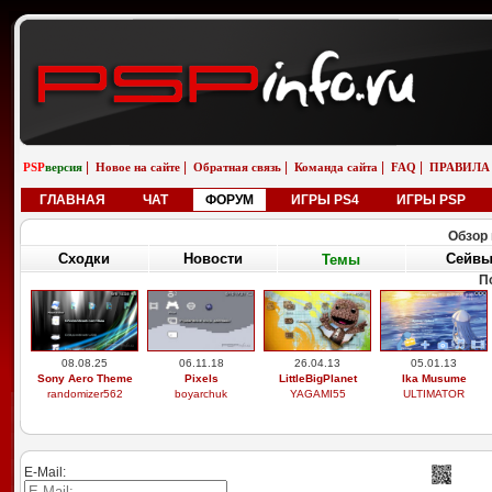
|
|
|
|
|
PSP
версия
Новое на сайте
Обратная связь
Команда сайта
FAQ
ПРАВИЛА
ГЛАВНАЯ
ЧАТ
ФОРУМ
ИГРЫ PS4
ИГРЫ PSP
Обзор 
Сходки
Новости
Сейв
Темы
П
08.08.25
06.11.18
26.04.13
05.01.13
Sony Aero Theme
Pixels
LittleBigPlanet
Ika Musume
randomizer562
boyarchuk
YAGAMI55
ULTIMATOR
E-Mail: