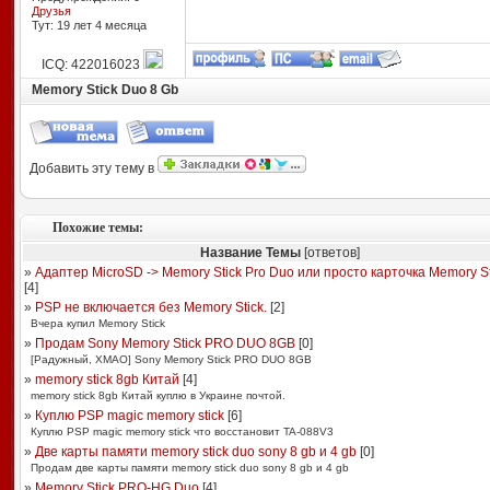
Друзья
Тут: 19 лет 4 месяцa
ICQ: 422016023
Memory Stick Duo 8 Gb
Добавить эту тему в
Похожие темы:
Название Темы
[ответов]
»
Адаптер MicroSD -> Memory Stick Pro Duo или просто карточка Memory Stic
[
4
]
»
PSP не включается без Memory Stick.
[
2
]
Вчера купил Memory Stick
»
Продам Sony Memory Stick PRO DUO 8GB
[
0
]
[Радужный, ХМАО] Sony Memory Stick PRO DUO 8GB
»
memory stick 8gb Китай
[
4
]
memory stick 8gb Китай куплю в Украине почтой.
»
Куплю PSP magic memory stick
[
6
]
Куплю PSP magic memory stick что восстановит TA-088V3
»
Две карты памяти memory stick duo sony 8 gb и 4 gb
[
0
]
Продам две карты памяти memory stick duo sony 8 gb и 4 gb
»
Memory Stick PRO-HG Duo
[
4
]