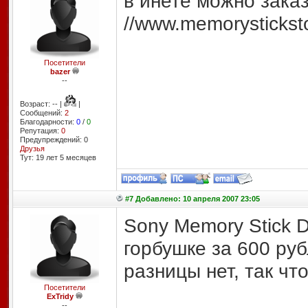
в инете можно заказ
//www.memorysticksto
Посетители
bazer
--
Возраст: -- |
|
Сообщений:
2
Благодарности:
0
/
0
Репутация:
0
Предупреждений: 0
Друзья
Тут: 19 лет 5 месяцев
#7 Добавлено: 10 апреля 2007 23:05
Sony Memory Stick 
горбушке за 600 руб
разницы нет, так чт
Посетители
ExTridy
--