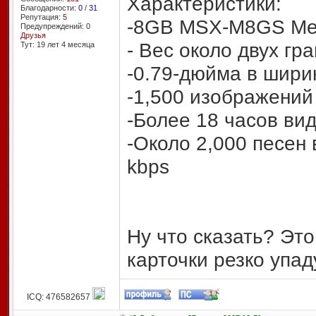
Характеристики:
Благодарности:
0
/
31
Репутация:
5
-8GB MSX-M8GS Mem
Предупреждений: 0
Друзья
- Вес около двух гр
Тут: 19 лет 4 месяцa
-0.79-дюйма в шири
-1,500 изображений
-Более 18 часов ви
-Около 2,000 песен
kbps
Ну что сказать? Это
карточки резко упад
ICQ: 476582657