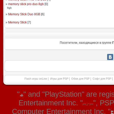
»
memory stick pro duo 8gb
[
0
]
8gb
»
Memory Stick Duo 8GB
[
6
]
»
Memory Stick
[
7
]
Посетители, находящиеся в группе
Г
|
|
|
|
Flash игры onLine
Игры для PSP
Обои для PSP
Софт для PSP
"
" and "PlayStation" are re
Entertainment Inc. "
", PS
Computer Entertainment Inc. "