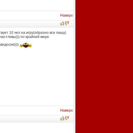
Наверх
твует 10 чел на игру(образно все пишу)
счастливы))) по крайней мере
авндосик))))
Наверх