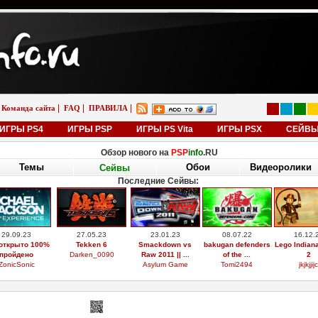
|
|
|
Команда сайта
FAQ
ПРАВИЛА
ИГРЫ PS4
ИГРЫ PSP
ИГРЫ PS Vita
ИГРЫ PSX
СЕЙВ
Обзор нового на
PSP
info
.RU
Темы
Обои
Видеоролики
Сейвы
Последние Сейвы:
29.09.23
27.05.23
23.01.23
08.07.22
16.12.
открыто 100%
Tekken 6
Smackdown vs
bakugan defenders
Lego Indian
пройдено
Darken_0090
Raw 2011 || ...
of the ...
2
ZonicSonic
Asylum Game
Tomi2494
jkjkjjijc