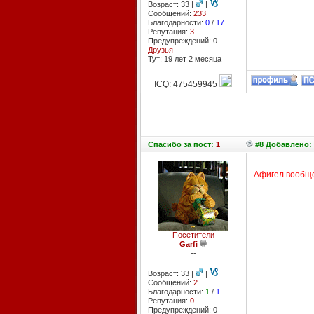
Возраст: 33 |
|
Сообщений:
233
Благодарности:
0
/
17
Репутация:
3
Предупреждений: 0
Друзья
Тут: 19 лет 2 месяцa
ICQ: 475459945
Спасибо
за пост:
1
#8 Добавлено: 
Афигел вообще
Посетители
Garfi
--
Возраст: 33 |
|
Сообщений:
2
Благодарности:
1
/
1
Репутация:
0
Предупреждений: 0