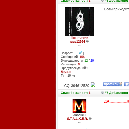
Спасибо
за пост:
1
#6 Добавлено: 
Всем приходить
Посетители
ppp12864
--
Возраст: -- |
|
Сообщений:
158
Благодарности:
12
/
29
Репутация:
0
Предупреждений: 0
Друзья
Тут: 19 лет
ICQ: 394612520
Спасибо
за пост:
1
#7 Добавлено: 
ДА....................НУ.
Забанен
S.T.A.L.K.E.R.
--