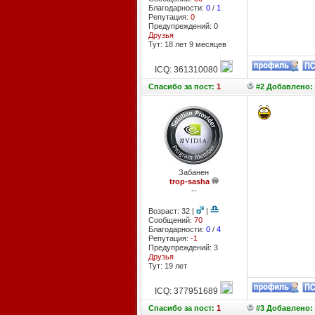
Благодарности:
0
/
1
Репутация:
0
Предупреждений: 0
Друзья
Тут: 18 лет 9 месяцев
ICQ: 361310080
Спасибо
за пост:
1
#2 Добавлено: 
Забанен
trop-sasha
--
Возраст: 32 |
|
Сообщений:
70
Благодарности:
0
/
4
Репутация:
-1
Предупреждений: 3
Друзья
Тут: 19 лет
ICQ: 377951689
Спасибо
за пост:
1
#3 Добавлено: 