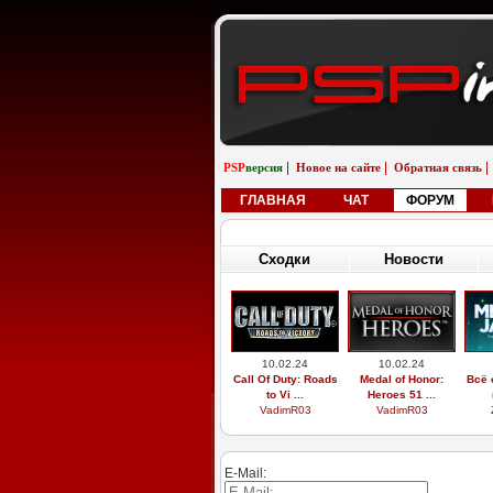
|
|
|
PSP
версия
Новое на сайте
Обратная связь
ГЛАВНАЯ
ЧАТ
ФОРУМ
Сходки
Новости
10.02.24
10.02.24
Call Of Duty: Roads
Medal of Honor:
Всё 
to Vi ...
Heroes 51 ...
VadimR03
VadimR03
E-Mail: