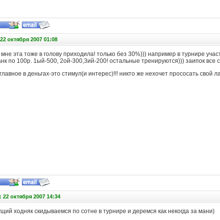
22 октября 2007 01:08
 мне эта тоже в голову приходила! только без 30%))) например в турнире учас
нк по 100р. 1ый-500, 2ой-300,3ий-200! остальные тренируются))) заипок все 
главное в деньгах-это стимул(и интерес)!!! никто же нехочет прососать свой л
 22 октября 2007 14:34
дущий ходняк скидываемся по сотне в турнире и деремся как некогда за мани)