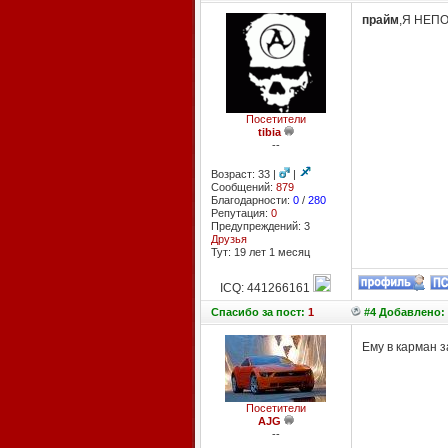
прайм
,Я НЕПО
Посетители
tibia
--
Возраст: 33 |
|
Сообщений:
879
Благодарности:
0
/
280
Репутация:
0
Предупреждений: 3
Друзья
Тут: 19 лет 1 месяц
ICQ: 441266161
Спасибо
за пост:
1
#4 Добавлено: 
Ему в карман з
Посетители
AJG
--