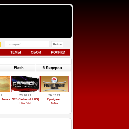
Ы
ТЕМЫ
ОБОИ
РОЛИКИ
Flash
5 Лидеров
21
23.10.21
26.07.21
a Jones
NFS Carbon (ULUS)
Пройдено
Ultra564
MrNo