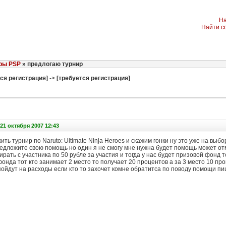
На
Найти с
ры PSP
» предлогаю турнир
ся регистрация]
->
[требуется регистрация]
21 октября 2007 12:43
ить турнир по Naruto: Ultimate Ninja Heroes и скажим гонки ну это уже на вы
редложите свою помощь но один я не смогу мне нужна будет помощь может от
рать с участника по 50 рубле за участия и тогда у нас будет призовой фонд т
онда тот кто занимает 2 место то получает 20 процентов а за 3 место 10 п
пойдут на расходы если кто то захочет комне обратитса по поводу помощи п