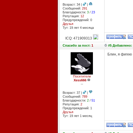
Возраст: 34 |
|
Сообщений:
291
Благодарности:
3
/
23
Репутация:
12
Предупреждений: 0
Друзья
Тут: 19 лет 4 месяцa
ICQ: 471909313
Спасибо
за пост:
1
#5 Добавлено: 
Блин, я фигею 
Посетители
Xess666
--
Возраст: 37 |
|
Сообщений:
789
Благодарности:
2
/
51
Репутация:
2
Предупреждений: 1
Друзья
Тут: 19 лет 1 месяц