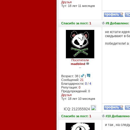
Друзья
Тут: 18 лет 11 месяцев
Спасибо
за пост:
1
#9 Добавлено: 
не кстати идея
скидывают в ба
победители! а 
Посетители
madblind
--
Возраст: 38 |
|
Сообщений:
21
Благодарности:
0
/
4
Репутация:
0
Предупреждений: 0
Друзья
Тут: 18 лет 10 месяцев
ICQ: 212355924
Спасибо
за пост:
1
#10 Добавлено:
и так , на сле