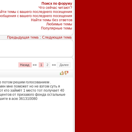
Поиск по форуму
Что сейчас читают?
йти темы с вашего последнего посещения
ообщения с вашего последнего посещения
Найти темы без ответов
Любимые темы
Популярные темы
Предыдущая тема
::
Следующая тема
««
»»
Назад
1
2
Далее
бор потом решим голосованием .
мин мне поможет но не вэтом суть я
от кто займёт 1 место тот получает 40
роцентов от призавого фонда остальные
ишите в асю 361310080