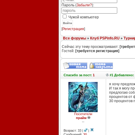
Пароль (
Забыли?
):
Чужой компьютер
Войти
[
Регистрация
]
Все форумы
»
Клуб PSPinfo.RU
»
Турни
Сейчас эту тему просматривают:
[требует
Гостей:
[требуется регистрация]
Спасибо
за пост:
1
#1 Добавлено: 
я хочу предлож
И так я могу п
предлогаю соби
процентов от ф
30 процентов 
Посетители
прайм
--
Возраст: 33 |
|
Сообщений:
30