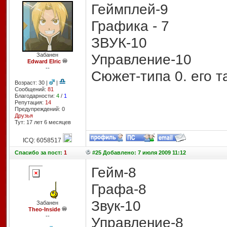
Геймплей-9
Графика - 7
ЗВУК-10
Управление-10
Забанен
Edward Elric
--
Сюжет-типа 0. его т
Возраст: 30 |
|
Сообщений:
81
Благодарности:
4
/
1
Репутация:
14
Предупреждений: 0
Друзья
Тут: 17 лет 6 месяцев
ICQ: 6058517
Спасибо
за пост:
1
#25 Добавлено: 7 июля 2009 11:12
Гейм-8
Графа-8
Звук-10
Забанен
Theo-Inside
--
Управление-8