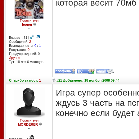
которая весит 70мб
Посетители
leoner
--
Возраст: 31 |
|
Сообщений:
2
Благодарности:
0
/
1
Репутация:
0
Предупреждений: 0
Друзья
Тут: 18 лет 6 месяцев
Спасибо
за пост:
1
#21 Добавлено: 18 ноября 2008 09:44
Игра супер особенн
ждусь 3 часть на пс
конечно если будет
Посетители
_MORDERER
--