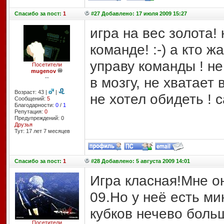
Спасибо
за пост:
1
#27 Добавлено: 17 июля 2009 15:27
игра на вес золота! 
команде! :-) а кто ж
управу команды ! не
Посетители
mugenov
--
в мозгу, не хватает
Возраст: 43 |
|
не хотел обидеть ! 
Сообщений:
5
Благодарности:
0
/
1
Репутация:
0
Предупреждений: 0
Друзья
Тут: 17 лет 7 месяцев
Спасибо
за пост:
1
#28 Добавлено: 5 августа 2009 14:01
Игра класная!Мне о
09.Но у неё есть ми
кубков нечево больш
Посетители