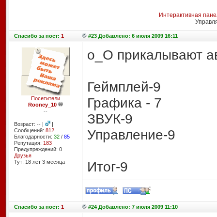
Интерактивная пане
Управл
Спасибо
за пост:
1
#23 Добавлено: 6 июля 2009 16:11
о_О прикалывают ав
Геймплей-9
Графика - 7
Посетители
Rooney_10
--
ЗВУК-9
Возраст: -- |
|
Управление-9
Сообщений:
812
Благодарности:
32
/
85
Репутация:
183
Предупреждений: 0
Друзья
Тут: 18 лет 3 месяцa
Итог-9
Спасибо
за пост:
1
#24 Добавлено: 7 июля 2009 11:10