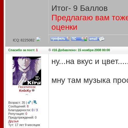
Итог- 9 Баллов
Предлагаю вам тоже
оценки
ICQ: 8225082
Спасибо
за пост:
1
#16 Добавлено: 15 ноября 2008 00:00
ну...на вкус и цвет....
мну там музыка прос
Посетители
Kn0cKy
--
Возраст: 35 |
|
Сообщений:
8
Благодарности:
0
/
3
Репутация:
0
Предупреждений: 0
Друзья
Тут: 17 лет 9 месяцев