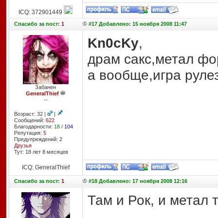
ICQ: 372901449
Спасибо
за пост:
1
#17 Добавлено: 15 ноября 2008 11:47
Kn0cKy
,
драм сакс,метал фо
а вообще,игра рулез
Забанен
GeneralThief
--
Возраст: 32 |
|
Сообщений:
622
Благодарности:
18
/
104
Репутация:
5
Предупреждений: 2
Друзья
Тут: 18 лет 8 месяцев
ICQ: GeneralThief
Спасибо
за пост:
1
#18 Добавлено: 17 ноября 2008 12:16
Там и Рок, и метал