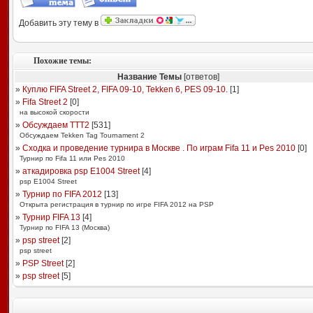
Добавить эту тему в
Похожие темы:
Название Темы
[ответов]
»
Куплю FIFA Street 2, FIFA 09-10, Tekken 6, PES 09-10.
[
1
]
»
Fifa Street 2
[
0
]
на высокой скорости
»
Обсуждаем TTT2
[
531
]
Обсуждаем Tekken Tag Tournament 2
»
Сходка и проведение турнира в Москве . По играм Fifa 11 и Pes 2010
[
0
]
Турнир по Fifa 11 или Pes 2010
»
аткадировка psp Е1004 Street
[
4
]
psp Е1004 Street
»
Турнир по FIFA 2012
[
13
]
Открыта регистрация в турнир по игре FIFA 2012 на PSP
»
Турнир FIFA 13
[
4
]
Турнир по FIFA 13 (Москва)
»
psp street
[
2
]
psp street
»
PSP Street
[
2
]
»
psp street
[
5
]