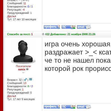
Возраст: -- |
|
Сообщений:
11
Благодарности:
0
/
1
Репутация:
-4
Предупреждений: 1
Друзья
Тут: 17 лет 10 месяцев
Спасибо
за пост:
1
#22 Добавлено: 21 ноября 2008 21:26
игра очень хорошая,
раздражает >_< кса
че то не нашел пока
которой рок прорис
Посетители
ramix
--
Возраст: 32 |
|
Сообщений:
13
Благодарности:
8
/
2
Репутация:
1
Предупреждений: 0
Друзья
Тут: 17 лет 9 месяцев