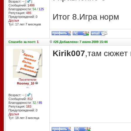
Возраст: -- |
|
Сообщений:
1488
Благодарности:
54
/
125
Репутация:
485
Итог 8.Игра норм
Предупреждений: 0
Друзья
Тут: 17 лет 7 месяцев
Спасибо
за пост:
1
#26 Добавлено: 7 июля 2009 15:44
Kirik007
,там сюжет 
Посетители
Rooney_10
--
Возраст: -- |
|
Сообщений:
812
Благодарности:
32
/
85
Репутация:
183
Предупреждений: 0
Друзья
Тут: 18 лет 3 месяцa