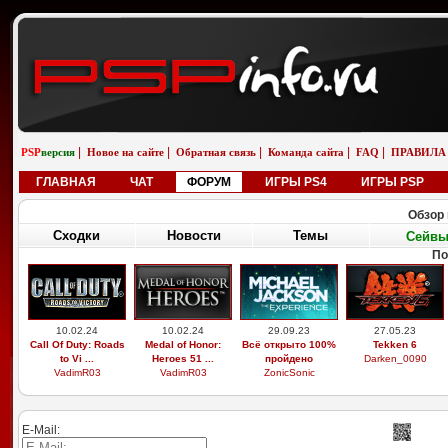
|
|
|
|
|
PSP
версия
Новое на сайте
Обратная связь
Команда сайта
FAQ
ПРАВИЛА
ГЛАВНАЯ
ЧАТ
ФОРУМ
ИГРЫ PS4
ИГРЫ PSP
Обзор 
Сходки
Новости
Темы
Сейв
По
10.02.24
10.02.24
29.09.23
27.05.23
Call Of Duty: Roads
Medal of Honor:
Всё открыто 100%
Tekken 6
to Vi ...
Heroes 51 ...
пройдено
Darken_0090
VadimR03
VadimR03
ZonicSonic
E-Mail: