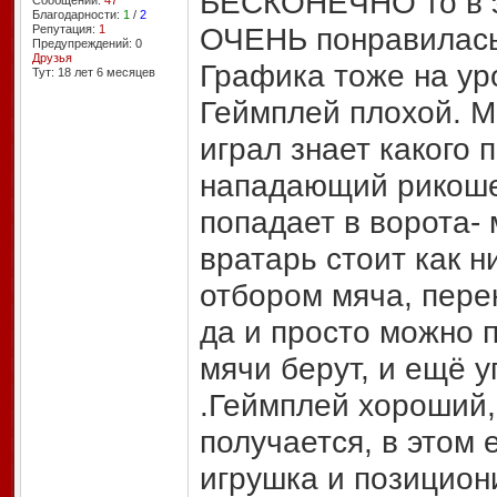
БЕСКОНЕЧНО то в эт
Сообщений:
47
Благодарности:
1
/
2
ОЧЕНЬ понравилась
Репутация:
1
Предупреждений: 0
Друзья
Графика тоже на ур
Тут: 18 лет 6 месяцев
Геймплей плохой. Мн
играл знает какого п
нападающий рикоше
попадает в ворота- 
вратарь стоит как н
отбором мяча, пере
да и просто можно 
мячи берут, и ещё у
.Геймплей хороший,
получается, в этом
игрушка и позициони