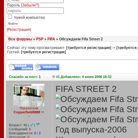
Пароль (
Забыли?
):
Чужой компьютер
Войти
[
Регистрация
]
Все форумы
»
PSP
»
FIFA
» Обсуждаем Fifa Street 2
Сейчас эту тему просматривают:
[требуется регистрация]
->
[требуется 
Гостей:
[требуется регистрация]
Спасибо
за пост:
1
#1 Добавлено: 4 июня 2008 18:32
FIFA STREET 2
Посетители
Copperfield8888
--
Возраст: 46 |
|
Год выпуска-2006
Сообщений:
6
Благодарности:
0
/
2
Репутация:
0