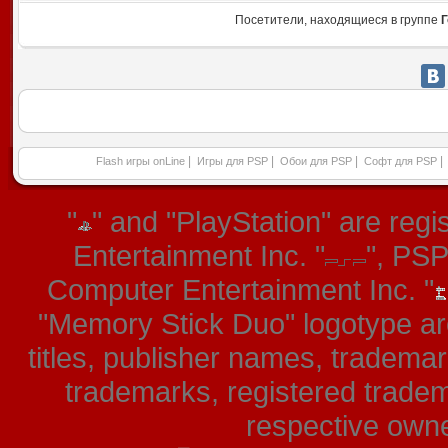
Посетители, находящиеся в группе
Г
|
|
|
|
Flash игры onLine
Игры для PSP
Обои для PSP
Софт для PSP
"
" and "PlayStation" are re
Entertainment Inc. "
", PS
Computer Entertainment Inc. "
"Memory Stick Duo" logotype ar
titles, publisher names, tradema
trademarks, registered tradem
respective owner