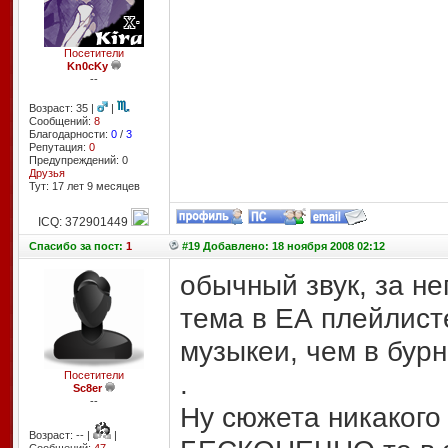
Посетители
Kn0cKy
--
Возраст: 35 |
|
Сообщений:
8
Благодарности:
0
/
3
Репутация:
0
Предупреждений: 0
Друзья
Тут: 17 лет 9 месяцев
ICQ: 372901449
Спасибо
за пост:
1
#19 Добавлено: 18 ноября 2008 02:12
обычный звук, за не
тема в ЕА плейлист
музыкеи, чем в бур
.
Посетители
Sc8er
--
Ну сюжета никакого
Возраст: -- |
|