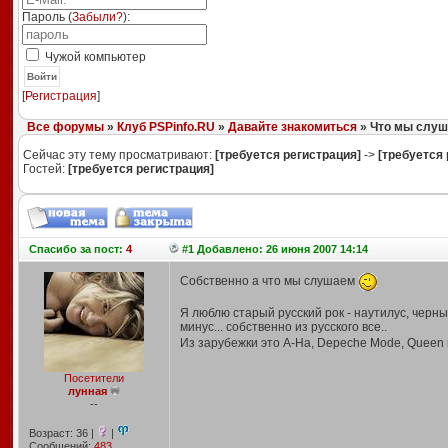
Пароль (
Забыли?
):
Чужой компьютер
Войти
[
Регистрация
]
Все форумы
»
Клуб PSPinfo.RU
»
Давайте знакомиться
» Что мы слуш
Сейчас эту тему просматривают:
[требуется регистрация]
->
[требуется 
Гостей:
[требуется регистрация]
Спасибо
за пост:
4
#1 Добавлено: 26 июня 2007 14:14
Собственно а что мы слушаем
Я люблю старый русский рок - наутилус, черный
минус... собственно из русского все..
Из зарубежки это A-Ha, Depeche Mode, Queen н
Посетители
лунная
--
Возраст: 36 |
|
Сообщений:
483