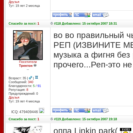
Друзья
Тут: 19 лет 2 месяцa
Спасибо
за пост:
1
#118 Добавлено: 15 октября 2007 18:31
во во правильный ч
РЕП (ИЗВИНИТЕ МЕ
музыка а фигня без 
прочего...Реп-это н
Посетители
Трентон
--
Возраст: 35 |
|
Сообщений:
340
Благодарности:
5
/
91
Репутация:
8
Предупреждений: 0
Друзья
Тут: 19 лет 4 месяцa
ICQ: 479409446
Спасибо
за пост:
1
#119 Добавлено: 15 октября 2007 19:18
оппа Linkin park(