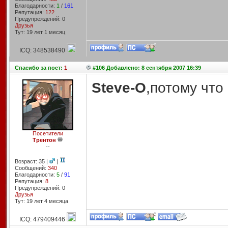
Благодарности:
1
/
161
Репутация:
122
Предупреждений: 0
Друзья
Тут: 19 лет 1 месяц
ICQ: 348538490
Спасибо
за пост:
1
#106 Добавлено: 8 сентября 2007 16:39
Steve-O
,потому что 
Посетители
Трентон
--
Возраст: 35 |
|
Сообщений:
340
Благодарности:
5
/
91
Репутация:
8
Предупреждений: 0
Друзья
Тут: 19 лет 4 месяцa
ICQ: 479409446