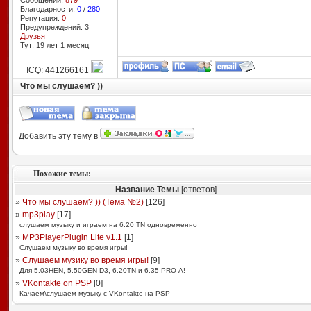
Сообщений:
879
Благодарности:
0
/
280
Репутация:
0
Предупреждений: 3
Друзья
Тут: 19 лет 1 месяц
ICQ: 441266161
Что мы слушаем? ))
Добавить эту тему в
Похожие темы:
Название Темы
[ответов]
»
Что мы слушаем? )) (Тема №2)
[
126
]
»
mp3play
[
17
]
слушаем музыку и играем на 6.20 TN одновременно
»
MP3PlayerPlugin Lite v1.1
[
1
]
Слушаем музыку во время игры!
»
Слушаем музику во время игры!
[
9
]
Для 5.03HEN, 5.50GEN-D3, 6.20TN и 6.35 PRO-A!
»
VKontakte on PSP
[
0
]
Качаем\слушаем музыку с VKontakte на PSP