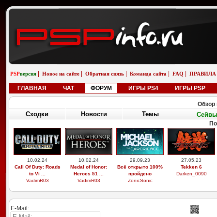
|
|
|
|
|
PSP
версия
Новое на сайте
Обратная связь
Команда сайта
FAQ
ПРАВИЛА
ГЛАВНАЯ
ЧАТ
ФОРУМ
ИГРЫ PS4
ИГРЫ PSP
Обзор 
Сходки
Новости
Темы
Сейв
По
10.02.24
10.02.24
29.09.23
27.05.23
Call Of Duty: Roads
Medal of Honor:
Всё открыто 100%
Tekken 6
to Vi ...
Heroes 51 ...
пройдено
Darken_0090
VadimR03
VadimR03
ZonicSonic
E-Mail: