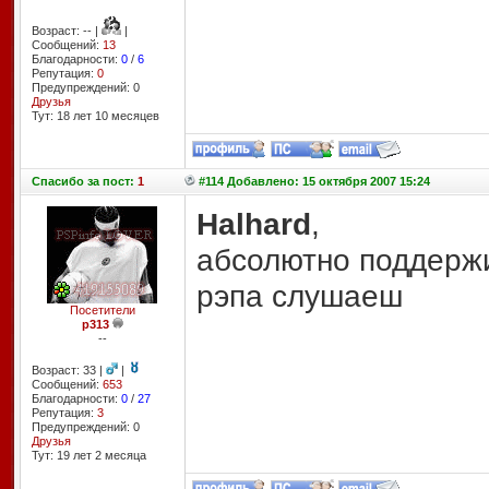
Возраст: -- |
|
Сообщений:
13
Благодарности:
0
/
6
Репутация:
0
Предупреждений: 0
Друзья
Тут: 18 лет 10 месяцев
Спасибо
за пост:
1
#114 Добавлено: 15 октября 2007 15:24
Halhard
,
абсолютно поддержи
рэпа слушаеш
Посетители
p313
--
Возраст: 33 |
|
Сообщений:
653
Благодарности:
0
/
27
Репутация:
3
Предупреждений: 0
Друзья
Тут: 19 лет 2 месяцa