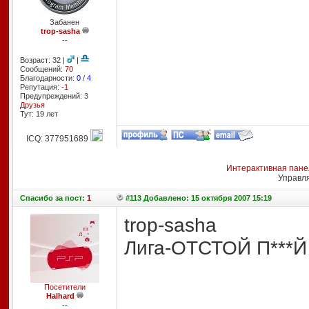
Забанен
trop-sasha
--
Возраст: 32 |
|
Сообщений:
70
Благодарности:
0
/
4
Репутация:
-1
Предупреждений: 3
Друзья
Тут: 19 лет
ICQ: 377951689
Интерактивная пане
Управл
Спасибо
за пост:
1
#113 Добавлено: 15 октября 2007 15:19
trop-sasha
Лига-ОТСТОЙ П***Й 
Посетители
Halhard
--