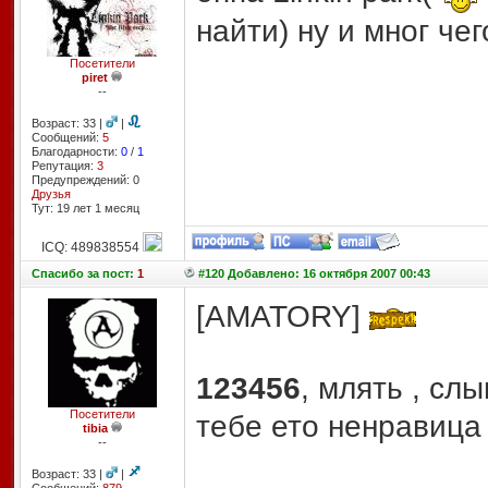
найти) ну и мног че
Посетители
piret
--
Возраст: 33 |
|
Сообщений:
5
Благодарности:
0
/
1
Репутация:
3
Предупреждений: 0
Друзья
Тут: 19 лет 1 месяц
ICQ: 489838554
Спасибо
за пост:
1
#120 Добавлено: 16 октября 2007 00:43
[AMATORY]
123456
, млять , сл
Посетители
тебе ето ненравица
tibia
--
Возраст: 33 |
|