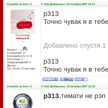
Спасибо
за пост:
1
#111 Добавлено: 15 октября 2007 15:13
p313
Точно чувак я в теб
Посетители
Halhard
--
Добавлено спустя 1 
Возраст: -- |
|
Сообщений:
13
Благодарности:
0
/
6
p313
Репутация:
0
Предупреждений: 0
Друзья
Точно чувак я в теб
Тут: 18 лет 10 месяцев
Спасибо
за пост:
1
#112 Добавлено: 15 октября 2007 15:15
p313
,тимати не рэп 