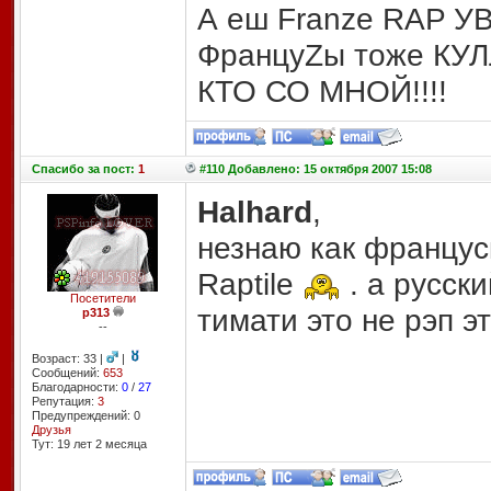
А еш Franze RAP 
ФранцуZы тоже КУЛ
КТО СО МНОЙ!!!!
Спасибо
за пост:
1
#110 Добавлено: 15 октября 2007 15:08
Halhard
,
незнаю как францус
Raptile
. а русски
Посетители
тимати это не рэп э
p313
--
Возраст: 33 |
|
Сообщений:
653
Благодарности:
0
/
27
Репутация:
3
Предупреждений: 0
Друзья
Тут: 19 лет 2 месяцa