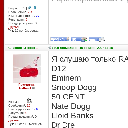
--
Возраст: 33 |
|
Сообщений:
653
Благодарности:
0
/
27
Репутация:
3
Предупреждений: 0
Друзья
Тут: 19 лет 2 месяцa
Спасибо
за пост:
1
#109 Добавлено: 15 октября 2007 14:46
Я слушаю только R
D12
Eminem
Snoop Dogg
Посетители
Halhard
--
50 CENT
Возраст: -- |
|
Nate Dogg
Сообщений:
13
Благодарности:
0
/
6
Lloid Banks
Репутация:
0
Предупреждений: 0
Друзья
Dr Dre
Тут: 18 лет 10 месяцев