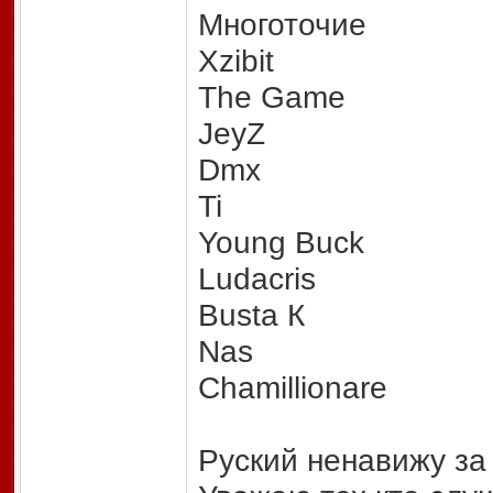
Многоточие
Xzibit
The Game
JeyZ
Dmx
Ti
Young Buck
Ludacris
Busta К
Nas
Chamillionare
Руский ненавижу за