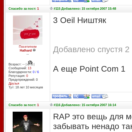
Спасибо
за пост:
1
#115 Добавлено: 15 октября 2007 15:48
3 Oeil Ништяк
Добавлено спустя 2 
Посетители
Halhard
--
Возраст: -- |
|
А еще Point Com 1
Сообщений:
13
Благодарности:
0
/
6
Репутация:
0
Предупреждений: 0
Друзья
Тут: 18 лет 10 месяцев
Спасибо
за пост:
1
#116 Добавлено: 15 октября 2007 16:14
RAP это вещь для ме
забывать ненадо та