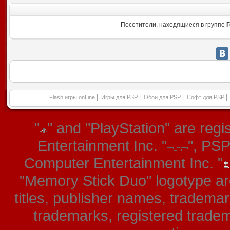
Посетители, находящиеся в группе
Г
|
|
|
|
Flash игры onLine
Игры для PSP
Обои для PSP
Софт для PSP
"
" and "PlayStation" are re
Entertainment Inc. "
", PS
Computer Entertainment Inc. "
"Memory Stick Duo" logotype ar
titles, publisher names, tradema
trademarks, registered tradem