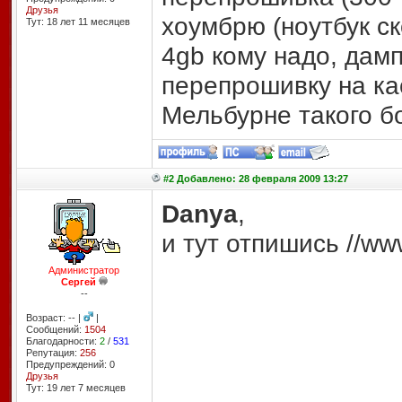
Друзья
хоумбрю (ноутбук ск
Тут: 18 лет 11 месяцев
4gb кому надо, дам
перепрошивку на ка
Мельбурне такого б
#2 Добавлено: 28 февраля 2009 13:27
Danya
,
и тут отпишись //www
Администратор
Сергей
--
Возраст: -- |
|
Сообщений:
1504
Благодарности:
2
/
531
Репутация:
256
Предупреждений: 0
Друзья
Тут: 19 лет 7 месяцев