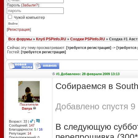
Пароль (
Забыли?
):
Чужой компьютер
Войти
[
Регистрация
]
Все форумы
»
Клуб PSPinfo.RU
»
Сходки PSPinfo.RU
» Сходка #1 Авст
Сейчас эту тему просматривают:
[требуется регистрация]
->
[требуется 
Гостей:
[требуется регистрация]
#1 Добавлено: 28 февраля 2009 13:13
Собираемся в South
Добавлено спустя 9 
Посетители
Danya
--
Возраст: 33 |
|
В следующую суббот
Сообщений:
147
Благодарности:
5
/
16
Репутация:
14
перепрошивка (300
Предупреждений: 0