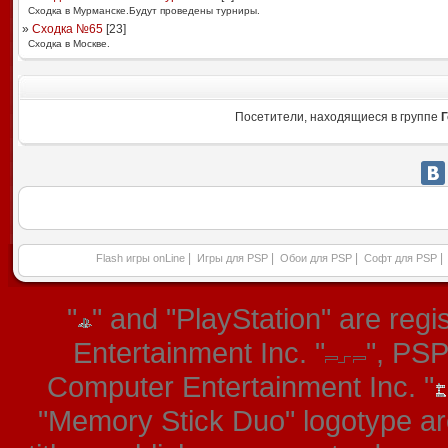
Сходка в Мурманске.Будут проведены турниры.
»
Сходка №65
[
23
]
Сходка в Москве.
Посетители, находящиеся в группе
Г
|
|
|
|
Flash игры onLine
Игры для PSP
Обои для PSP
Софт для PSP
"
" and "PlayStation" are re
Entertainment Inc. "
", PS
Computer Entertainment Inc. "
"Memory Stick Duo" logotype ar