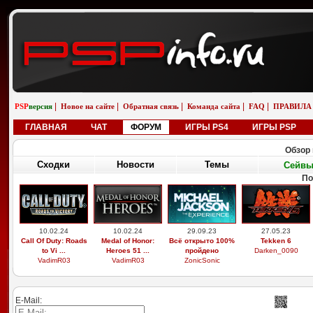
|
|
|
|
|
PSP
версия
Новое на сайте
Обратная связь
Команда сайта
FAQ
ПРАВИЛА
ГЛАВНАЯ
ЧАТ
ФОРУМ
ИГРЫ PS4
ИГРЫ PSP
Обзор 
Сходки
Новости
Темы
Сейв
По
10.02.24
10.02.24
29.09.23
27.05.23
Call Of Duty: Roads
Medal of Honor:
Всё открыто 100%
Tekken 6
to Vi ...
Heroes 51 ...
пройдено
Darken_0090
VadimR03
VadimR03
ZonicSonic
E-Mail: