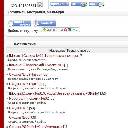
ICQ: 151893871
Сходка #1 Австралия, Мельбурн
Добавить эту тему в
Похожие темы:
Название Темы
[ответов]
»
[Москва] Сходка №66 1 апрельская сходка.
[
8
]
Сходка пенсионеров сайта.
»
Каменец-Подольский Сходка №1
[
1
]
Новогодняя сходка в Каменце-Подольском!
»
Сходка № 1 (Питер)
[
92
]
Первая сходка в питере в 2010 году!
»
Сходка № 2 (Питер)
[
0
]
Вторая сходка любителей ПСП в Питере!
»
[Москва]Сходка №31(Сходка Ветеранов сайта PSPinfo)
[
82
]
»
Новогодняя сходка №62
[
66
]
Сходка посетителей сайта.
»
Сходка № 2
[
53
]
Вторая сходка любителей ПСП в Питере!
»
Сходка №63
[
69
]
Сходка посетителей сайта.
»
Сходка РSPinfo №1 в Мурманске
[
1
]