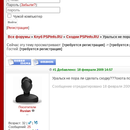
Пароль (
Забыли?
):
Чужой компьютер
Войти
[
Регистрация
]
Все форумы
»
Клуб PSPinfo.RU
»
Сходки PSPinfo.RU
» Уральск не пор
Сейчас эту тему просматривают:
[требуется регистрация]
->
[требуется 
Гостей:
[требуется регистрация]
#1 Добавлено: 18 февраля 2009 14:57
Уральск не пора ли сделать сходку???охота п
Сообщение отредактировано 18 февраля 2009 
Посетители
Ruslan
--
Возраст: 32 |
|
Сообщений:
25