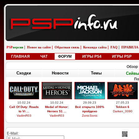
|
|
|
|
|
PSP
версия
Новое на сайте
Обратная связь
Команда сайта
FAQ
ПРАВИЛА
ГЛАВНАЯ
ЧАТ
ФОРУМ
ИГРЫ PS4
ИГРЫ PSP
Обзор 
Сходки
Новости
Темы
Сейв
По
10.02.24
10.02.24
29.09.23
27.05.23
Call Of Duty: Roads
Medal of Honor:
Всё открыто 100%
Tekken 6
to Vi ...
Heroes 51 ...
пройдено
Darken_0090
VadimR03
VadimR03
ZonicSonic
E-Mail: