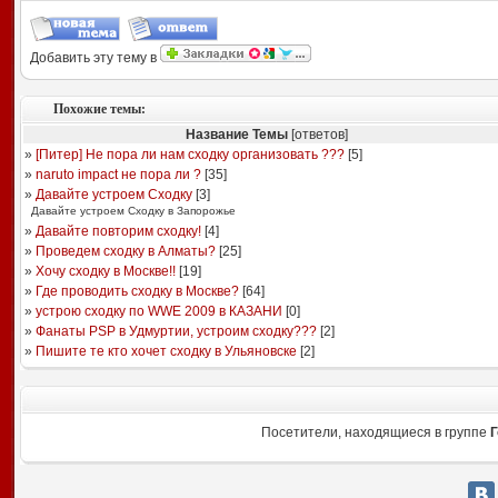
Добавить эту тему в
Похожие темы:
Название Темы
[ответов]
»
[Питер] Не пора ли нам сходку организовать ???
[
5
]
»
naruto impact не пора ли ?
[
35
]
»
Давайте устроем Сходку
[
3
]
Давайте устроем Сходку в Запорожье
»
Давайте повторим сходку!
[
4
]
»
Проведем сходку в Алматы?
[
25
]
»
Хочу сходку в Москве!!
[
19
]
»
Где проводить сходку в Москве?
[
64
]
»
устрою сходку по WWE 2009 в КАЗАНИ
[
0
]
»
Фанаты PSP в Удмуртии, устроим сходку???
[
2
]
»
Пишите те кто хочет сходку в Ульяновске
[
2
]
Посетители, находящиеся в группе
Г