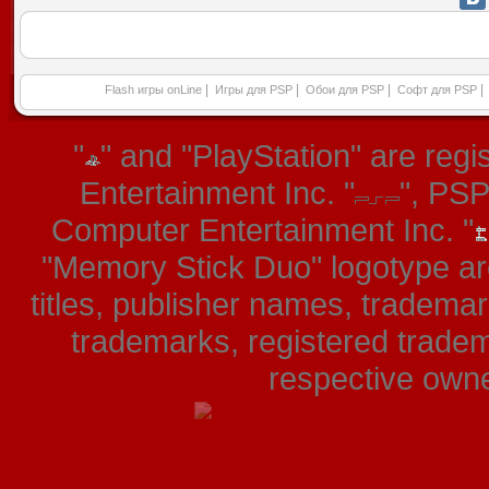
|
|
|
|
Flash игры onLine
Игры для PSP
Обои для PSP
Софт для PSP
"
" and "PlayStation" are re
Entertainment Inc. "
", PS
Computer Entertainment Inc. "
"Memory Stick Duo" logotype ar
titles, publisher names, tradema
trademarks, registered tradem
respective owner