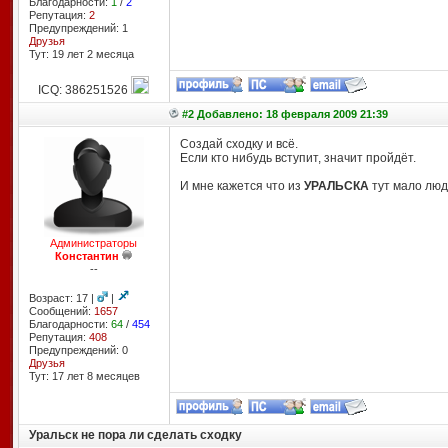
Благодарности:
1
/
2
Репутация:
2
Предупреждений: 1
Друзья
Тут: 19 лет 2 месяцa
ICQ: 386251526
#2 Добавлено: 18 февраля 2009 21:39
Создай сходку и всё.
Если кто нибудь вступит, значит пройдёт.
И мне кажется что из
УРАЛЬСКА
тут мало люд
Администраторы
Константин
--
Возраст: 17 |
|
Сообщений:
1657
Благодарности:
64
/
454
Репутация:
408
Предупреждений: 0
Друзья
Тут: 17 лет 8 месяцев
Уральск не пора ли сделать сходку